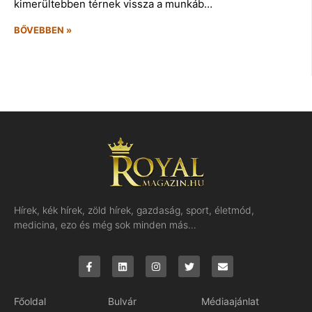
kimerültebben térnek vissza a munkáb…
BŐVEBBEN »
Hírek, kék hírek, zöld hírek, gazdaság, sport, életmód,
medicina, ezo és még sok minden más…
Főoldal
Bulvár
Médiaajánlat