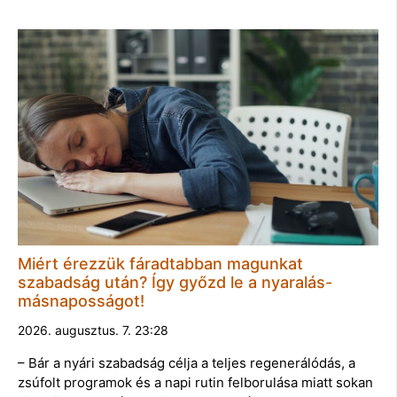
Miért érezzük fáradtabban magunkat
szabadság után? Így győzd le a nyaralás-
másnaposságot!
2026. augusztus. 7. 23:28
– Bár a nyári szabadság célja a teljes regenerálódás, a
zsúfolt programok és a napi rutin felborulása miatt sokan