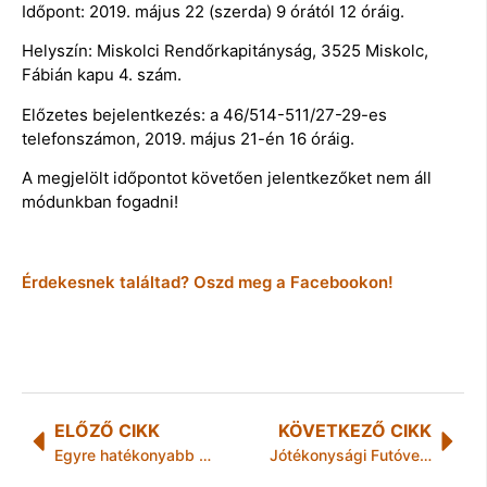
Időpont: 2019. május 22 (szerda) 9 órától 12 óráig.
Helyszín: Miskolci Rendőrkapitányság, 3525 Miskolc,
Fábián kapu 4. szám.
Előzetes bejelentkezés: a 46/514-511/27-29-es
telefonszámon, 2019. május 21-én 16 óráig.
A megjelölt időpontot követően jelentkezőket nem áll
módunkban fogadni!
Érdekesnek találtad? Oszd meg a Facebookon!
ELŐZŐ CIKK
KÖVETKEZŐ CIKK
Egyre hatékonyabb az illegális fakitermelés és kereskedelem elleni küzdelem Magyarországon
Jótékonysági Futóverseny