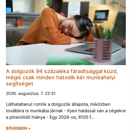
A dolgozók 94 százaléka fáradtsággal küzd,
mégis csak minden hatodik kér munkahelyi
segítséget
2026. augusztus. 7. 23:31
Láthatatlanul romlik a dolgozók állapota, miközben
továbbra is munkába járnak - Ilyen hatással van a cégekre
a pihenőidő hiánya - Egy 2026-os, 6105 f…
BŐVEBBEN »