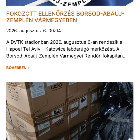
FOKOZOTT ELLENŐRZÉS BORSOD-ABAÚJ-
ZEMPLÉN VÁRMEGYÉBEN
2026. augusztus. 6. 00:04
A DVTK stadionban 2026. augusztus 6-án rendezik a
Hapoel Tel Aviv – Katowice labdarúgó mérkőzést. A
Borsod-Abaúj-Zemplén Vármegyei Rendőr-főkapitán…
BŐVEBBEN »