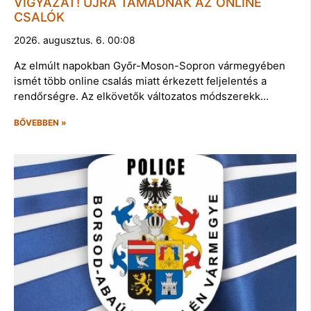
VIGYÁZAT! ÚJRA TÁMADNAK AZ ONLINE
CSALÓK
2026. augusztus. 6. 00:08
Az elmúlt napokban Győr-Moson-Sopron vármegyében
ismét több online csalás miatt érkezett feljelentés a
rendőrségre. Az elkövetők változatos módszerekk…
BŐVEBBEN »