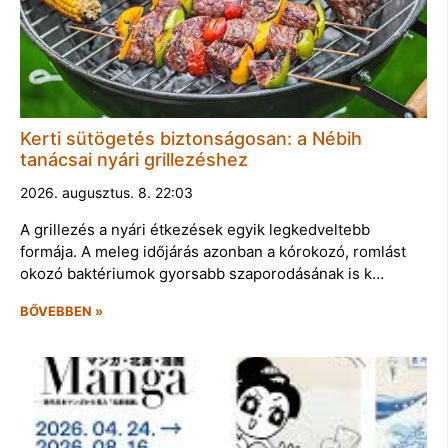
Kerti sütögetés biztonságosan: a Nébih
tanácsai nyári grillezéshez
2026. augusztus. 8. 22:03
A grillezés a nyári étkezések egyik legkedveltebb
formája. A meleg időjárás azonban a kórokozó, romlást
okozó baktériumok gyorsabb szaporodásának is k…
BŐVEBBEN »