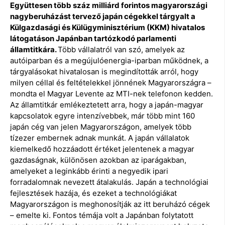
Együttesen több száz milliárd forintos magyarországi
nagyberuházást tervező japán cégekkel tárgyalt a
Külgazdasági és Külügyminisztérium (KKM) hivatalos
látogatáson Japánban tartózkodó parlamenti
államtitkára.
Több vállalatról van szó, amelyek az
autóiparban és a megújulóenergia-iparban működnek, a
tárgyalásokat hivatalosan is megindították arról, hogy
milyen céllal és feltételekkel jönnének Magyarországra –
mondta el Magyar Levente az MTI-nek telefonon kedden.
Az államtitkár emlékeztetett arra, hogy a japán-magyar
kapcsolatok egyre intenzívebbek, már több mint 160
japán cég van jelen Magyarországon, amelyek több
tízezer embernek adnak munkát. A japán vállalatok
kiemelkedő hozzáadott értéket jelentenek a magyar
gazdaságnak, különösen azokban az iparágakban,
amelyeket a leginkább érinti a negyedik ipari
forradalomnak nevezett átalakulás. Japán a technológiai
fejlesztések hazája, és ezeket a technológiákat
Magyarországon is meghonosítják az itt beruházó cégek
– emelte ki. Fontos témája volt a Japánban folytatott