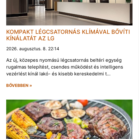
KOMPAKT LÉGCSATORNÁS KLÍMÁVAL BŐVÍTI
KÍNÁLATÁT AZ LG
2026. augusztus. 8. 22:14
Az új, közepes nyomású légcsatornás beltéri egység
rugalmas telepítést, csendes működést és intelligens
vezérlést kínál lakó- és kisebb kereskedelmi t…
BŐVEBBEN »