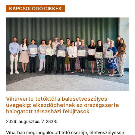
KAPCSOLÓDÓ CIKKEK
Viharverte tetőktől a balesetveszélyes
üvegekig: elkezdődhetnek az országszerte
halogatott társasházi felújítások
2026. augusztus. 7. 23:00
Viharban megrongálódott tető cseréje, életveszélyessé