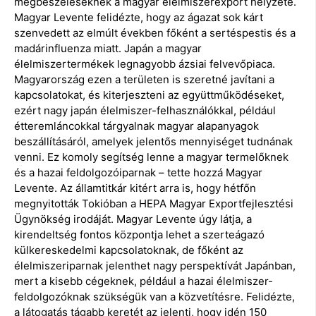
megbeszéléseknek a magyar élelmiszerexport helyzete.
Magyar Levente felidézte, hogy az ágazat sok kárt
szenvedett az elmúlt években főként a sertéspestis és a
madárinfluenza miatt. Japán a magyar
élelmiszertermékek legnagyobb ázsiai felvevőpiaca.
Magyarország ezen a területen is szeretné javítani a
kapcsolatokat, és kiterjeszteni az együttműködéseket,
ezért nagy japán élelmiszer-felhasználókkal, például
étteremláncokkal tárgyalnak magyar alapanyagok
beszállításáról, amelyek jelentős mennyiséget tudnának
venni. Ez komoly segítség lenne a magyar termelőknek
és a hazai feldolgozóiparnak – tette hozzá Magyar
Levente. Az államtitkár kitért arra is, hogy hétfőn
megnyitották Tokióban a HEPA Magyar Exportfejlesztési
Ügynökség irodáját. Magyar Levente úgy látja, a
kirendeltség fontos központja lehet a szerteágazó
külkereskedelmi kapcsolatoknak, de főként az
élelmiszeriparnak jelenthet nagy perspektívát Japánban,
mert a kisebb cégeknek, például a hazai élelmiszer-
feldolgozóknak szükségük van a közvetítésre. Felidézte,
a látogatás tágabb keretét az jelenti, hogy idén 150