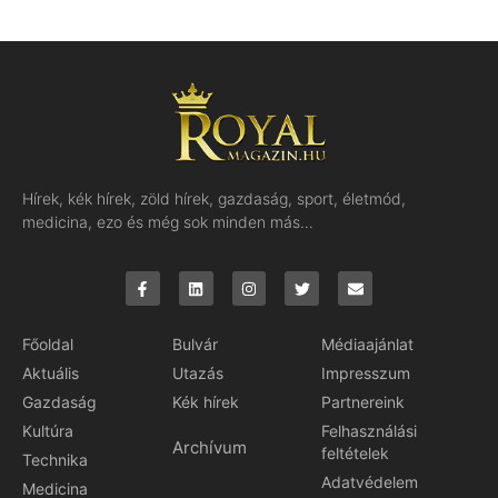
Hírek, kék hírek, zöld hírek, gazdaság, sport, életmód,
medicina, ezo és még sok minden más…
Főoldal
Bulvár
Médiaajánlat
Aktuális
Utazás
Impresszum
Gazdaság
Kék hírek
Partnereink
Kultúra
Felhasználási
Archívum
feltételek
Technika
Adatvédelem
Medicina