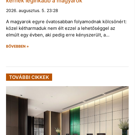
kérnek leginkább a magyarok
2026. augusztus. 5. 23:28
A magyarok egyre óvatosabban folyamodnak kölcsönért:
közel kétharmaduk nem élt ezzel a lehetőséggel az
elmúlt egy évben, aki pedig erre kényszerült, a…
BŐVEBBEN »
TOVÁBBI CIKKEK