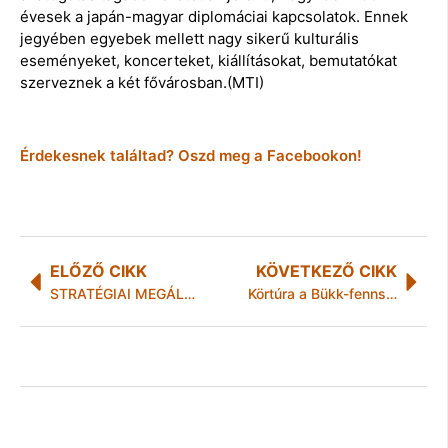
évesek a japán-magyar diplomáciai kapcsolatok. Ennek
jegyében egyebek mellett nagy sikerű kulturális
eseményeket, koncerteket, kiállításokat, bemutatókat
szerveznek a két fővárosban.(MTI)
Érdekesnek találtad? Oszd meg a Facebookon!
ELŐZŐ CIKK
KÖVETKEZŐ CIKK
STRATÉGIAI MEGÁLLAPODÁST ÍT ALÁ AZ NI HUNGARY KFT. A MISKOLCI EGYETEMMEL
Körtúra a Bükk-fennsíkon