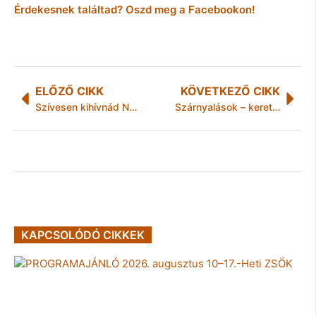
Érdekesnek találtad? Oszd meg a Facebookon!
ELŐZŐ CIKK
KÖVETKEZŐ CIKK
Szívesen kihívnád Neymart egy meccsre?
Szárnyalások – keretbe foglalva, kőbe vésve
KAPCSOLÓDÓ CIKKEK