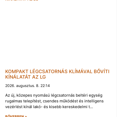
KOMPAKT LÉGCSATORNÁS KLÍMÁVAL BŐVÍTI
KÍNÁLATÁT AZ LG
2026. augusztus. 8. 22:14
Az új, közepes nyomású légcsatornás beltéri egység
rugalmas telepítést, csendes működést és intelligens
vezérlést kínál lakó- és kisebb kereskedelmi t…
BŐVEBBEN »