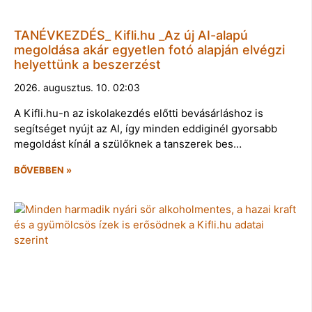
TANÉVKEZDÉS_ Kifli.hu _Az új AI-alapú
megoldása akár egyetlen fotó alapján elvégzi
helyettünk a beszerzést
2026. augusztus. 10. 02:03
A Kifli.hu-n az iskolakezdés előtti bevásárláshoz is
segítséget nyújt az AI, így minden eddiginél gyorsabb
megoldást kínál a szülőknek a tanszerek bes…
BŐVEBBEN »