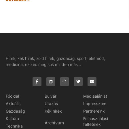
Hírek, kék hírek, zöld hírek, gazdaság, sport, életmód,
medicina, ezo és még sok minden más…
Főoldal
Bulvár
Médiaajánlat
Aktuális
Utazás
Impresszum
Gazdaság
Kék hírek
Partnereink
Kultúra
Felhasználási
Archívum
feltételek
Technika