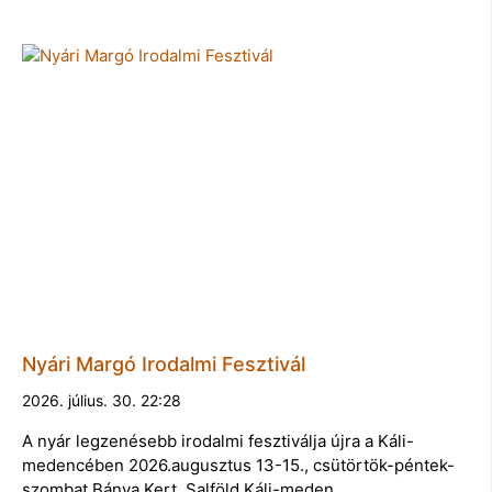
Nyári Margó Irodalmi Fesztivál
2026. július. 30. 22:28
A nyár legzenésebb irodalmi fesztiválja újra a Káli-
medencében 2026.augusztus 13-15., csütörtök-péntek-
szombat Bánya Kert, Salföld Káli-meden…