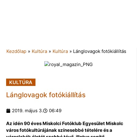
Kezdőlap
»
Kultúra
»
Kultúra
»
Lánglovagok fotókiállítás
KULTÚRA
Lánglovagok fotókiállítás
2019. május 3.
06:49
Az idén 90 éves Miskolci Fotóklub Egyesület Miskolc
város fotókultúrájának színesebbé tételére és a
városlakók életét szebbé tévő, illetve segítő