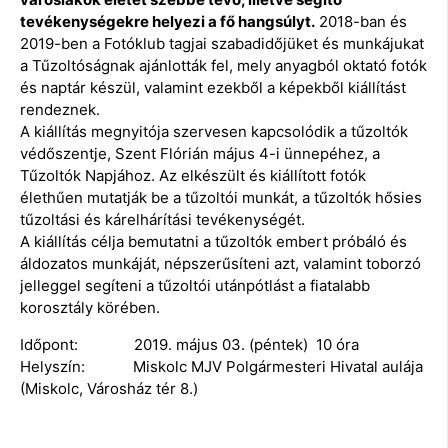
tevékenységekre helyezi a fő hangsúlyt.
2018-ban és
2019-ben a Fotóklub tagjai szabadidőjüket és munkájukat
a Tűzoltóságnak ajánlották fel, mely anyagból oktató fotók
és naptár készül, valamint ezekből a képekből kiállítást
rendeznek.
A kiállítás megnyitója szervesen kapcsolódik a tűzoltók
védőszentje, Szent Flórián május 4-i ünnepéhez, a
Tűzoltók Napjához. Az elkészült és kiállított fotók
élethűen mutatják be a tűzoltói munkát, a tűzoltók hősies
tűzoltási és kárelhárítási tevékenységét.
A kiállítás célja bemutatni a tűzoltók embert próbáló és
áldozatos munkáját, népszerűsíteni azt, valamint toborzó
jelleggel segíteni a tűzoltói utánpótlást a fiatalabb
korosztály körében.
Időpont: 2019. május 03. (péntek) 10 óra
Helyszín: Miskolc MJV Polgármesteri Hivatal aulája
(Miskolc, Városház tér 8.)