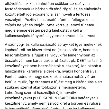
eltávolításnak köszönhetően csökken az esélye a
fertőződésnek (a bőrben történő rögzülés és eltávolítás
között eltelt idő exponenciálisan növeli a fertőzés
veszélyét). Pozitív teszt esetén fontos feljegyezni a
csípés helyét és idejét, Lyme kórra jellemző tünetek
megjelenése esetén pedig tájékoztatni kell a
kullancscsípés tényéről a gyermekorvost, háziorvost.
A szúnyog- és kullancsriasztó spray-ket (gyermekeknek
kapható roll-on kiszerelés) ne (csak) a bőrre, hanem a
felsőruházatra is fújjuk rá, vigyük fel (amennyiben az
összetevői nem károsítják a ruházatot pl.: DEET tartalmú
készítmények nem használhatók ruházatra), leginkább a
lábszárakra, karunkra, a derékra, nyakra koncentrálva.
Fontos tudnunk, hogy ezeknek a hatása néhány órán
belül elmúlik, így érdemes a fújást még a kirándulás alatt
szükség szerint akár többször is megismételni.
Lehetőség szerint használjuk új innovatív
készítményeket pl.: PIKARIDIN (SALTIDIN) hatóanyagú
készítményt, amely nem szívódik fel a bőrben és ruhára
is használható. Rendkívül fontos, hogy ha kullancsot