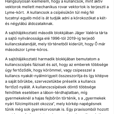
Hangsúlyosan kiemelem, hogy a kullancsok, mint aktív
vektorok mellett mechanikus rovar vektortok is terjeszti a
Lyme-kórt. A kullancsok a csípésükön túl még fél
tucatnyi egyéb mód is át tudják adni a kórokozókat a két-
és négylábú áldozataiknak.
A sajtótájékoztató második blokkjában Jäger Valéria tárta
a sajtó nyilvánossága elé 1996-tól 2019-ig terjedő
kullancskalandját, mely történetből kiderült, hogy Ő már
másodszor Lyme-kóros.
A sajtótájékoztató harmadik blokkjában bemutatom a
kullancscsípés fázisait és azt, hogy az emberek többsége
úgy fertőződik, hogy körömmel, vagy csipesszel a
kullancs nyakát-nyálmirigyeit összeszorítja és így kitépve
a saját bőrükbe, szervezetükbe préselik a kullancs
fertőző nyálát. A kullancscsípések döntő többsége
felnőttek esetében a lábon-térdhajlatban, míg
gyermekeknél a hajas fejbőrön történik, s a „gyermekek
nyári fülcimpitiszét okozza”, mely kórkép napégésnek
tűnik még sok gyerekorvosnak is. Egy praxisomból hozott