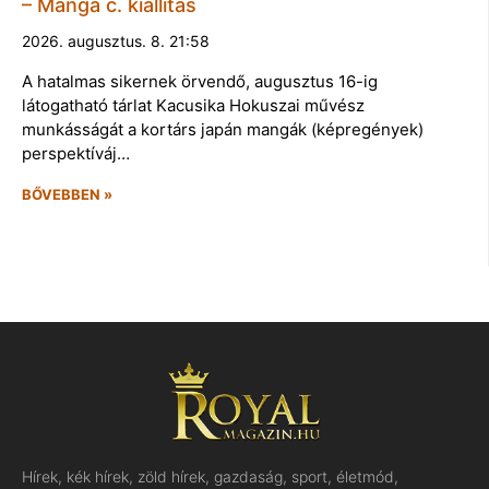
– Manga c. kiállítás
2026. augusztus. 8. 21:58
A hatalmas sikernek örvendő, augusztus 16-ig
látogatható tárlat Kacusika Hokuszai művész
munkásságát a kortárs japán mangák (képregények)
perspektíváj…
BŐVEBBEN »
Hírek, kék hírek, zöld hírek, gazdaság, sport, életmód,