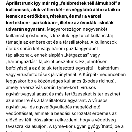
Áprilist írunk így már rég „felébredtek téli álmukból” a
kullancsok, akik vétlen két- és négylábú áldozataikra
lesnek az erdőkben, réteken, és már a városi
kertekben-, parkokban-, illetve az óvodák, iskolák
udvarán egyaránt.
Magyarországon negyvenkét
kullancsfaj őshonos, s közülük egy tucat kullancsfaj
támadja az embereket és a társállatokat. A kullancsok
életük során két vagy három gazdaegyedből
táplálkoznak, ennek alapján „kétgazdás” vagy
„háromgazdás” fajokról beszélünk. Ez jelentősen
befolyásolja az általuk terjesztett egysejtű-, baktérium-
vagy vírusfertőzések járványtanát. A Kárpát-medencében
leggyakoribb a közönséges kullancs (Ixodes ricinus),
amely a vérszívás során Lyme-kórt, vírusos
agyhártyagyulladást és más fertőzéseket is terjeszthet
az emberre és a társállatokra egyaránt. A vírusos
agyhártya- és agyvelőgyulladás megelőzhető
védőoltással, aminek a beadási sorozatát érdemes az
előző év téli időszakban elkezdeni, hogy a védettség
tavaszra kialakuljon. A Lyme-kór ugyan gyógyítható, de a