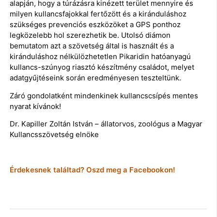
alapján, hogy a túrázásra kinézett terület mennyire és
milyen kullancsfajokkal fertőzött és a kiránduláshoz
szükséges prevenciós eszközöket a GPS ponthoz
legközelebb hol szerezhetik be. Utolsó diámon
bemutatom azt a szövetség által is használt és a
kiránduláshoz nélkülözhetetlen Pikaridin hatóanyagú
kullancs-szúnyog riasztó készítmény családot, melyet
adatgyűjtéseink során eredményesen teszteltünk.
Záró gondolatként mindenkinek kullancscsípés mentes
nyarat kívánok!
Dr. Kapiller Zoltán István – állatorvos, zoológus a Magyar
Kullancsszövetség elnöke
Érdekesnek találtad? Oszd meg a Facebookon!