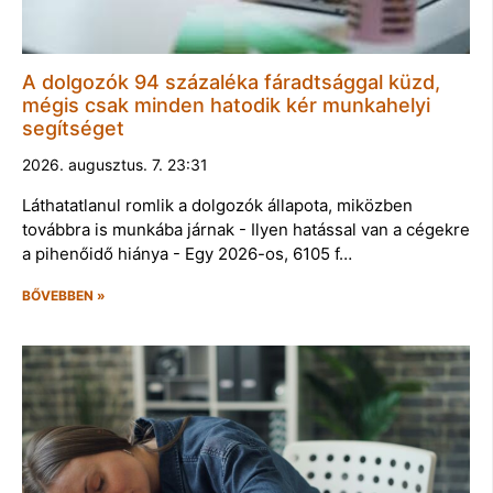
A dolgozók 94 százaléka fáradtsággal küzd,
mégis csak minden hatodik kér munkahelyi
segítséget
2026. augusztus. 7. 23:31
Láthatatlanul romlik a dolgozók állapota, miközben
továbbra is munkába járnak - Ilyen hatással van a cégekre
a pihenőidő hiánya - Egy 2026-os, 6105 f…
BŐVEBBEN »