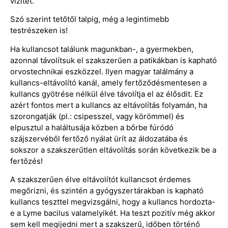
vizitet.
Szó szerint tetőtől talpig, még a legintimebb
testrészeken is!
Ha kullancsot találunk magunkban-, a gyermekben,
azonnal távolítsuk el szakszerűen a patikákban is kapható
orvostechnikai eszközzel. Ilyen magyar találmány a
kullancs-eltávolító kanál, amely fertőződésmentesen a
kullancs gyötrése nélkül élve távolítja el az élősdit. Ez
azért fontos mert a kullancs az eltávolítás folyamán, ha
szorongatják (pl.: csipesszel, vagy körömmel) és
elpusztul a haláltusája közben a bőrbe fúródó
szájszervéből fertőző nyálat ürít az áldozatába és
sokszor a szakszerűtlen eltávolítás során következik be a
fertőzés!
A szakszerűen élve eltávolítót kullancsot érdemes
megőrizni, és szintén a gyógyszertárakban is kapható
kullancs teszttel megvizsgálni, hogy a kullancs hordozta-
e a Lyme bacilus valamelyikét. Ha teszt pozitív még akkor
sem kell megijedni mert a szakszerű, időben történő