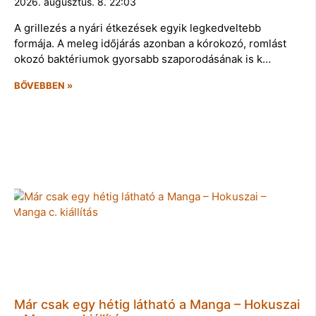
2026. augusztus. 8. 22:03
A grillezés a nyári étkezések egyik legkedveltebb
formája. A meleg időjárás azonban a kórokozó, romlást
okozó baktériumok gyorsabb szaporodásának is k…
BŐVEBBEN »
Már csak egy hétig látható a Manga – Hokuszai