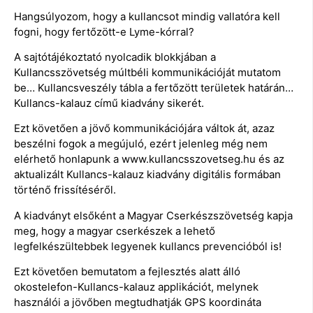
Hangsúlyozom, hogy a kullancsot mindig vallatóra kell
fogni, hogy fertőzött-e Lyme-kórral?
A sajtótájékoztató nyolcadik blokkjában a
Kullancsszövetség múltbéli kommunikációját mutatom
be… Kullancsveszély tábla a fertőzött területek határán…
Kullancs-kalauz című kiadvány sikerét.
Ezt követően a jövő kommunikációjára váltok át, azaz
beszélni fogok a megújuló, ezért jelenleg még nem
elérhető honlapunk a www.kullancsszovetseg.hu és az
aktualizált Kullancs-kalauz kiadvány digitális formában
történő frissítéséről.
A kiadványt elsőként a Magyar Cserkészszövetség kapja
meg, hogy a magyar cserkészek a lehető
legfelkészültebbek legyenek kullancs prevencióból is!
Ezt követően bemutatom a fejlesztés alatt álló
okostelefon-Kullancs-kalauz applikációt, melynek
használói a jövőben megtudhatják GPS koordináta