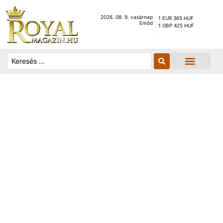
2026. 08. 9. vasárnap
1 EUR 365 HUF
Emőd
1 GBP 425 HUF