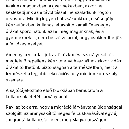
találunk magunkban, a gyermekekben, akkor ne
késlekedjünk az eltávolítással, ne szaladjunk rögtön
orvoshoz. Mindig legyen hátizsákunkban, elsősegély
készletünkben kullancs-eltávolító kanál! Felesleges
órákat spórolhatunk ezzel meg magunknak, és a
gyermeknek is, nem beszélve arról, hogy csökkenthetjük
a fertőzés esélyét.
Amennyiben betartjuk az öltözködési szabályokat, és
megfelelő repellens készítményt használunk akkor vidám
órákat tölthetünk biztonságban a természetben, mert a
természet a legjobb rekreációs hely minden korosztály
számára.
A sajtótájékoztató első blokkjában bemutatom a
kullancsok életét, járványtanát.
Rávilágítok arra, hogy a migráció járványtana újdonsággal
szolgált, az aranysakál tömeges felbukkanásával egy új
„migráns” kullancsfaj jelent meg Magyarországon.