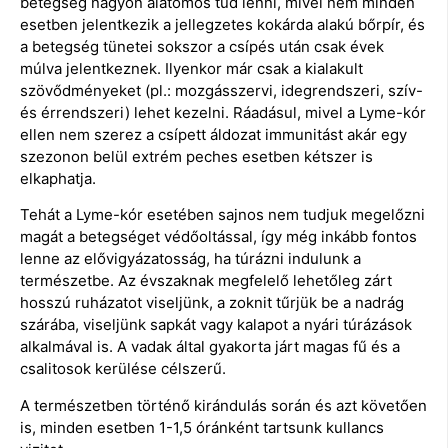
betegség nagyon alatomos tud lenni, mivel nem minden
esetben jelentkezik a jellegzetes kokárda alakú bőrpír, és
a betegség tünetei sokszor a csípés után csak évek
múlva jelentkeznek. Ilyenkor már csak a kialakult
szövődményeket (pl.: mozgásszervi, idegrendszeri, szív-
és érrendszeri) lehet kezelni. Ráadásul, mivel a Lyme-kór
ellen nem szerez a csípett áldozat immunitást akár egy
szezonon belül extrém peches esetben kétszer is
elkaphatja.
Tehát a Lyme-kór esetében sajnos nem tudjuk megelőzni
magát a betegséget védőoltással, így még inkább fontos
lenne az elővigyázatosság, ha túrázni indulunk a
természetbe. Az évszaknak megfelelő lehetőleg zárt
hosszú ruházatot viseljünk, a zoknit tűrjük be a nadrág
szárába, viseljünk sapkát vagy kalapot a nyári túrázások
alkalmával is. A vadak által gyakorta járt magas fű és a
csalitosok kerülése célszerű.
A természetben történő kirándulás során és azt követően
is, minden esetben 1-1,5 óránként tartsunk kullancs