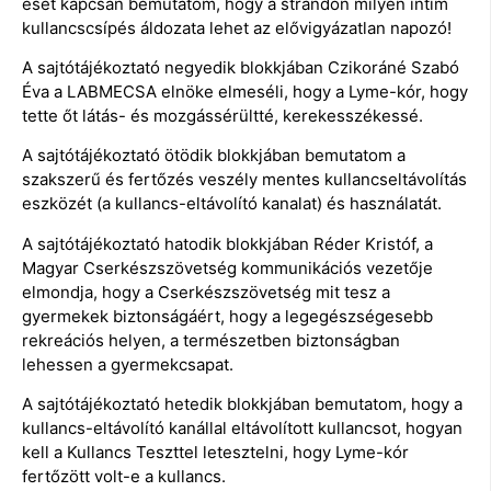
eset kapcsán bemutatom, hogy a strandon milyen intim
kullancscsípés áldozata lehet az elővigyázatlan napozó!
A sajtótájékoztató negyedik blokkjában Czikoráné Szabó
Éva a LABMECSA elnöke elmeséli, hogy a Lyme-kór, hogy
tette őt látás- és mozgássérültté, kerekesszékessé.
A sajtótájékoztató ötödik blokkjában bemutatom a
szakszerű és fertőzés veszély mentes kullancseltávolítás
eszközét (a kullancs-eltávolító kanalat) és használatát.
A sajtótájékoztató hatodik blokkjában Réder Kristóf, a
Magyar Cserkészszövetség kommunikációs vezetője
elmondja, hogy a Cserkészszövetség mit tesz a
gyermekek biztonságáért, hogy a legegészségesebb
rekreációs helyen, a természetben biztonságban
lehessen a gyermekcsapat.
A sajtótájékoztató hetedik blokkjában bemutatom, hogy a
kullancs-eltávolító kanállal eltávolított kullancsot, hogyan
kell a Kullancs Teszttel letesztelni, hogy Lyme-kór
fertőzött volt-e a kullancs.