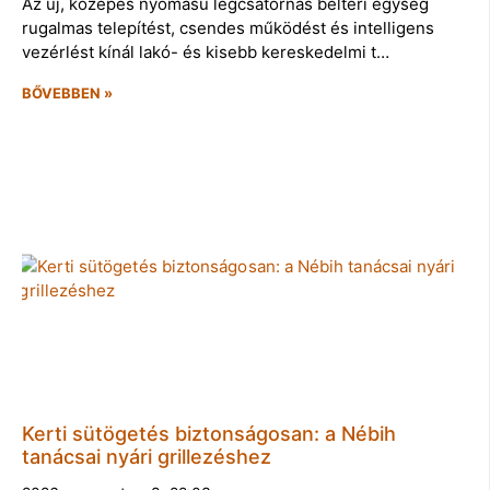
Az új, közepes nyomású légcsatornás beltéri egység
rugalmas telepítést, csendes működést és intelligens
vezérlést kínál lakó- és kisebb kereskedelmi t…
BŐVEBBEN »
Kerti sütögetés biztonságosan: a Nébih
tanácsai nyári grillezéshez