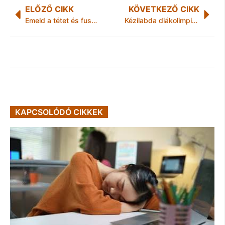
ELŐZŐ CIKK
KÖVETKEZŐ CIKK
Emeld a tétet és fuss egy jó ügy érdekében
Kézilabda diákolimpia országos döntő, borsodiakkal
KAPCSOLÓDÓ CIKKEK