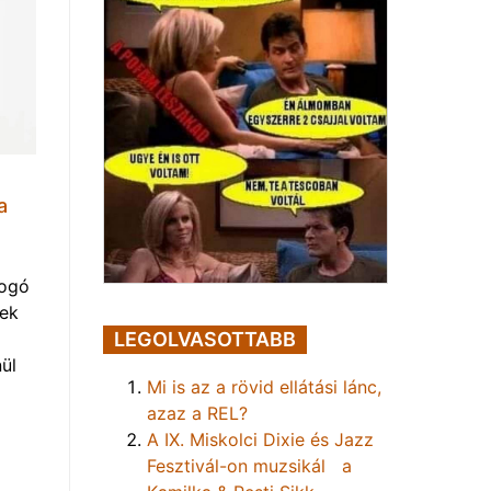
a
yogó
vek
LEGOLVASOTTABB
ül
Mi is az a rövid ellátási lánc,
azaz a REL?
A IX. Miskolci Dixie és Jazz
Fesztivál-on muzsikál a