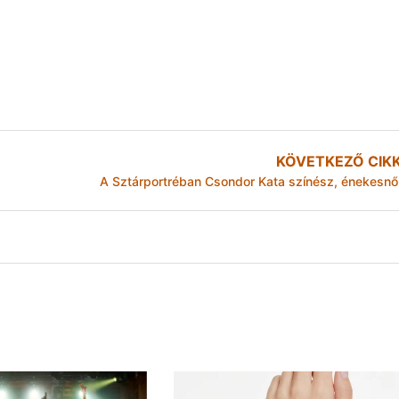
KÖVETKEZŐ CIK
A Sztárportréban Csondor Kata színész, énekesnő