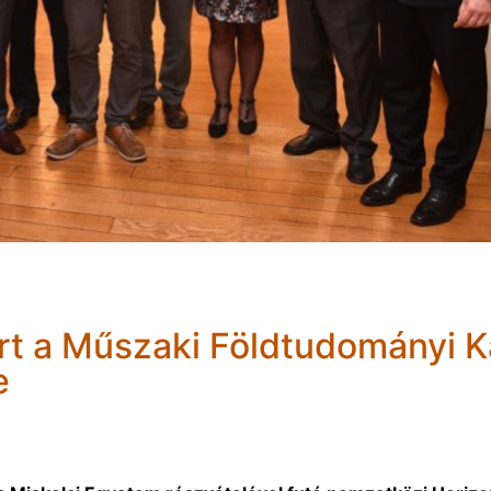
rt a Műszaki Földtudományi K
e