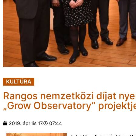
KULTÚRA
Rangos nemzetközi díjat nye
„Grow Observatory” projektj
2019. április 17.
07:44