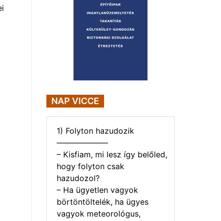
i
NAP VICCE
1) Folyton hazudozik
——————–
– Kisfiam, mi lesz így belőled,
hogy folyton csak
hazudozol?
– Ha ügyetlen vagyok
börtöntöltelék, ha ügyes
vagyok meteorológus,