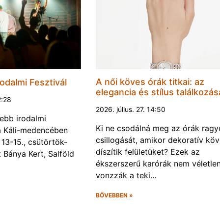
A női köves órák titkai: az
odalmi Fesztivál
elegancia és stílus találkozás
2:28
2026. július. 27. 14:50
ebb irodalmi
Ki ne csodálná meg az órák rag
a a Káli-medencében
csillogását, amikor dekoratív kö
13-15., csütörtök-
díszítik felületüket? Ezek az
Bánya Kert, Salföld
ékszerszerű karórák nem véletlen
vonzzák a teki…
BŐVEBBEN »