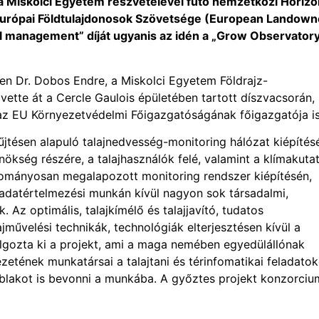
 a Miskolci Egyetem részvételével futó nemzetközi Horizo
 Európai Földtulajdonosok Szövetsége (European Landown
il management” díját ugyanis az idén a „Grow Observator
lben Dr. Dobos Endre, a Miskolci Egyetem Földrajz-
ette át a Cercle Gaulois épületében tartott díszvacsorán,
 az EU Környezetvédelmi Főigazgatóságának főigazgatója is
jtésen alapuló talajnedvesség-monitoring hálózat kiépítés
nökség részére, a talajhasználók felé, valamint a klímakuta
mányosan megalapozott monitoring rendszer kiépítésén,
s adatértelmezési munkán kívül nagyon sok társadalmi,
 Az optimális, talajkímélő és talajjavító, tudatos
ajművelési technikák, technológiák elterjesztésen kívül a
lgozta ki a projekt, ami a maga nemében egyedülállónak
zetének munkatársai a talajtani és térinfomatikai feladatok
aablakot is bevonni a munkába. A győztes projekt konzorciu