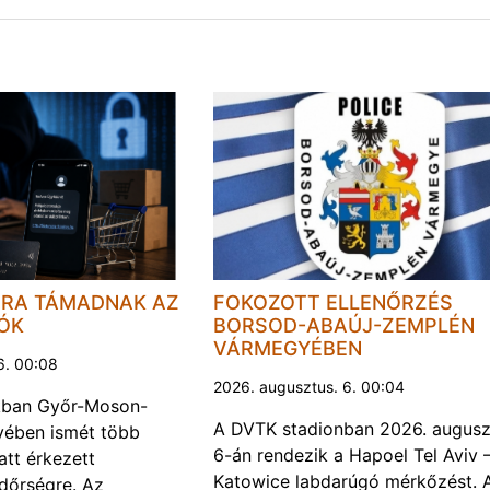
JRA TÁMADNAK AZ
FOKOZOTT ELLENŐRZÉS
LÓK
BORSOD-ABAÚJ-ZEMPLÉN
VÁRMEGYÉBEN
6. 00:08
2026. augusztus. 6. 00:04
kban Győr-Moson-
A DVTK stadionban 2026. augusz
ében ismét több
6-án rendezik a Hapoel Tel Aviv 
att érkezett
Katowice labdarúgó mérkőzést. 
ndőrségre. Az