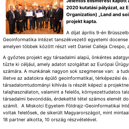
Jelentős elismerést kapott
2020 kutatási pályázat, az
Organization) „Land and so
projekt kapta.
A díjat április 9-én Brüssze
Geoinformatika Intézet tanszékvezető egyetemi docense v
amelyen többek között részt vett Daniel Calleja Crespo,
A győztes projekt egy társadalmi alapú, önkéntes adatgyű
tűzte ki céljául, amely adatot szolgáltat az Európai Űrügy
számára. A munkának nagyon sok szegmense van: a tudo
illetve az adatokra épülő geoinformatikai, térképezési é
társadalomtudományi kihívás is részét képezi a projektnek.
talajhasználaton, valamint a felelős, környezettudatos tal
társadalmi bevonódás, érdekeltté tétel számos elemét do
számít. A Miskolci Egyetem Földrajz-Geoinformatikai Inté
voltak felelősek, de sikerült Magyarországot, mint mint
18 partner alkotta, 10 ország részvételével.