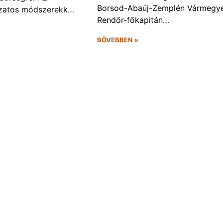
Borsod-Abaúj-Zemplén Vármegye
ozatos módszerekk…
Rendőr-főkapitán…
BŐVEBBEN »