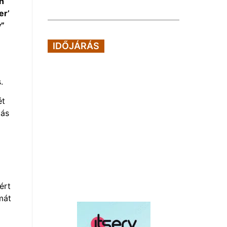
n
er’
y”
IDŐJÁRÁS
.
ét
tás
ért
mát