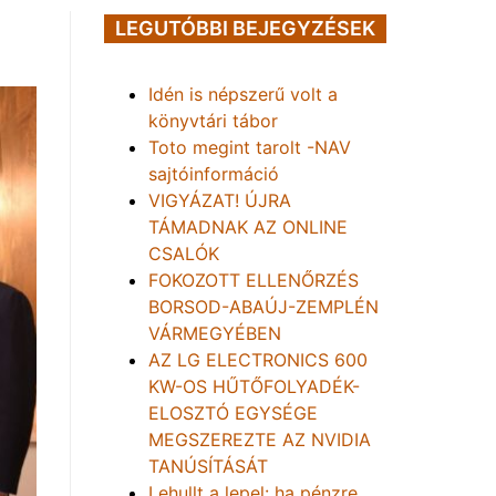
LEGUTÓBBI BEJEGYZÉSEK
Idén is népszerű volt a
könyvtári tábor
Toto megint tarolt -NAV
sajtóinformáció
VIGYÁZAT! ÚJRA
TÁMADNAK AZ ONLINE
CSALÓK
FOKOZOTT ELLENŐRZÉS
BORSOD-ABAÚJ-ZEMPLÉN
VÁRMEGYÉBEN
AZ LG ELECTRONICS 600
KW-OS HŰTŐFOLYADÉK-
ELOSZTÓ EGYSÉGE
MEGSZEREZTE AZ NVIDIA
TANÚSÍTÁSÁT
Lehullt a lepel: ha pénzre