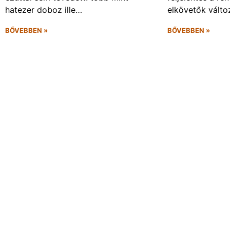
hatezer doboz ille…
elkövetők vált
BŐVEBBEN »
BŐVEBBEN »