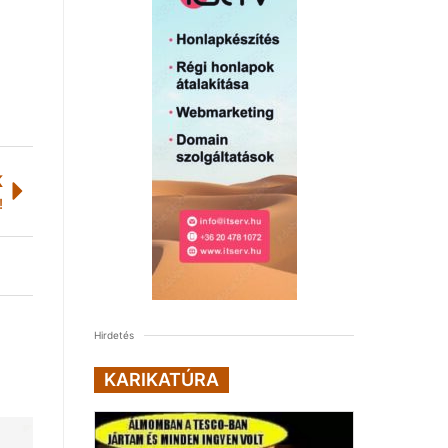
K
!
Hirdetés
KARIKATÚRA