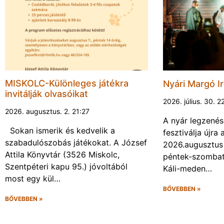
MISKOLC-Különleges játékra
Nyári Margó Ir
invitálják olvasóikat
2026. július. 30. 2
2026. augusztus. 2. 21:27
A nyár legzenés
Sokan ismerik és kedvelik a
fesztiválja újr
szabadulószobás játékokat. A József
2026.augusztus 
Attila Könyvtár (3526 Miskolc,
péntek-szombat 
Szentpéteri kapu 95.) jóvoltából
Káli-meden…
most egy kül…
BŐVEBBEN »
BŐVEBBEN »