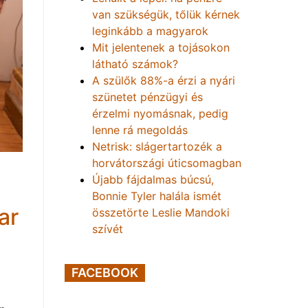
van szükségük, tőlük kérnek
leginkább a magyarok
Mit jelentenek a tojásokon
látható számok?
A szülők 88%-a érzi a nyári
szünetet pénzügyi és
érzelmi nyomásnak, pedig
lenne rá megoldás
Netrisk: slágertartozék a
horvátországi úticsomagban
Újabb fájdalmas búcsú,
Bonnie Tyler halála ismét
ar
összetörte Leslie Mandoki
szívét
FACEBOOK