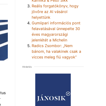
Kamilka & Pesti Sikk
Reális forgatókönyv, hogy
jövőre az AI vásárol
helyettünk
Gumiipari információs pont
felavatásával ünnepelte 30
éves magyarországi
jelenlétét a Michelin
Radics Zsombor: „Nem
bánom, ha valakinek csak a
vicces meleg fiú vagyok”
Hirdetés
tus
–
A