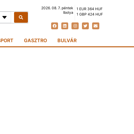
2026. 08. 7. péntek
1 EUR 364 HUF
Ibolya
1 GBP 424 HUF
SPORT
GASZTRO
BULVÁR