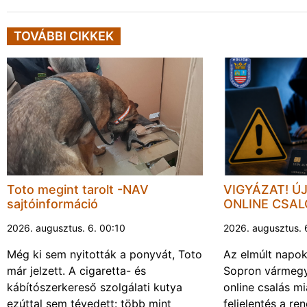
TOVÁBBI CIKKEK
Toto megint tarolt -NAV
VIGYÁZAT! Ú
sajtóinformáció
ONLINE CSA
2026. augusztus. 6. 00:10
2026. augusztus. 
Még ki sem nyitották a ponyvát, Toto
Az elmúlt napo
már jelzett. A cigaretta- és
Sopron vármegy
kábítószerkereső szolgálati kutya
online csalás mi
ezúttal sem tévedett: több mint
feljelentés a re