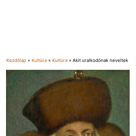
Kezdőlap
»
Kultúra
»
Kultúra
»
Akit uralkodónak neveltek