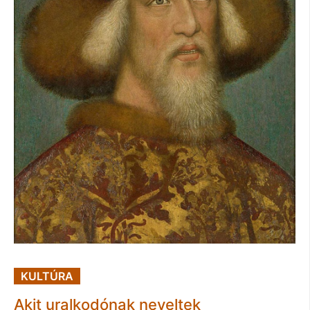
KULTÚRA
Akit uralkodónak neveltek