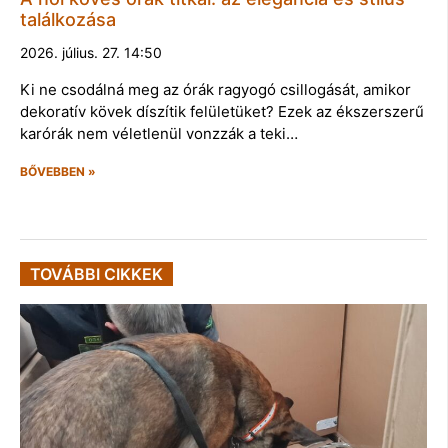
találkozása
2026. július. 27. 14:50
Ki ne csodálná meg az órák ragyogó csillogását, amikor
dekoratív kövek díszítik felületüket? Ezek az ékszerszerű
karórák nem véletlenül vonzzák a teki…
BŐVEBBEN »
TOVÁBBI CIKKEK