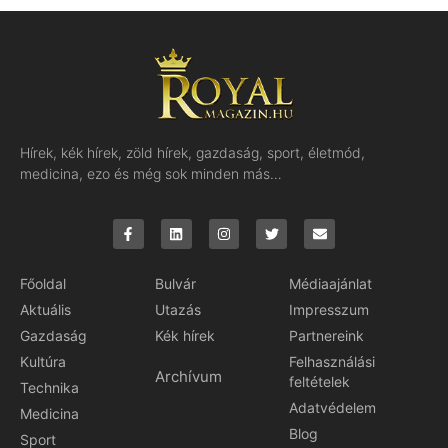
Hírek, kék hírek, zöld hírek, gazdaság, sport, életmód,
medicina, ezo és még sok minden más…
Főoldal
Bulvár
Médiaajánlat
Aktuális
Utazás
Impresszum
Gazdaság
Kék hírek
Partnereink
Kultúra
Felhasználási
Archívum
feltételek
Technika
Adatvédelem
Medicina
Blog
Sport