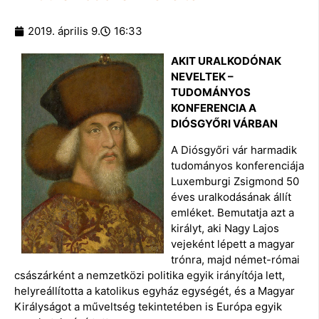
2019. április 9.
16:33
AKIT URALKODÓNAK
NEVELTEK –
TUDOMÁNYOS
KONFERENCIA A
DIÓSGYŐRI VÁRBAN
A Diósgyőri vár harmadik
tudományos konferenciája
Luxemburgi Zsigmond 50
éves uralkodásának állít
emléket. Bemutatja azt a
királyt, aki Nagy Lajos
vejeként lépett a magyar
trónra, majd német-római
császárként a nemzetközi politika egyik irányítója lett,
helyreállította a katolikus egyház egységét, és a Magyar
Királyságot a műveltség tekintetében is Európa egyik