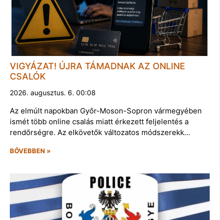
VIGYÁZAT! ÚJRA TÁMADNAK AZ ONLINE
CSALÓK
2026. augusztus. 6. 00:08
Az elmúlt napokban Győr-Moson-Sopron vármegyében
ismét több online csalás miatt érkezett feljelentés a
rendőrségre. Az elkövetők változatos módszerekk…
BŐVEBBEN »