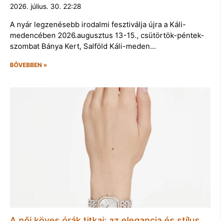
2026. július. 30. 22:28
A nyár legzenésebb irodalmi fesztiválja újra a Káli-
medencében 2026.augusztus 13-15., csütörtök-péntek-
szombat Bánya Kert, Salföld Káli-meden…
BŐVEBBEN »
A női köves órák titkai: az elegancia és stílus