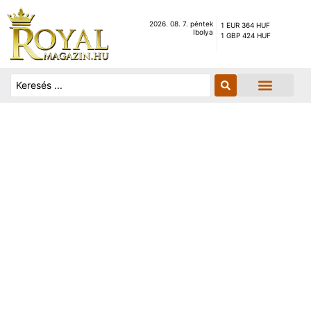
2026. 08. 7. péntek
1 EUR 364 HUF
Ibolya
1 GBP 424 HUF