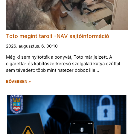
Toto megint tarolt -NAV sajtóinformáció
2026. augusztus. 6. 00:10
Még ki sem nyitották a ponyvát, Toto már jelzett. A
cigaretta- és kábítószerkereső szolgálati kutya ezúttal
sem tévedett: több mint hatezer doboz ille…
BŐVEBBEN »