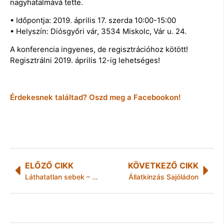
nagyhatalmává tette.
• Időpontja: 2019. április 17. szerda 10:00-15:00
• Helyszín: Diósgyőri vár, 3534 Miskolc, Vár u. 24.
A konferencia ingyenes, de regisztrációhoz kötött!
Regisztrálni 2019. április 12-ig lehetséges!
Érdekesnek találtad? Oszd meg a Facebookon!
ELŐZŐ CIKK
KÖVETKEZŐ CIKK
Láthatatlan sebek – Súlyos bántalmazás egy Baranya megyei szociális intézményben
Állatkínzás Sajóládon