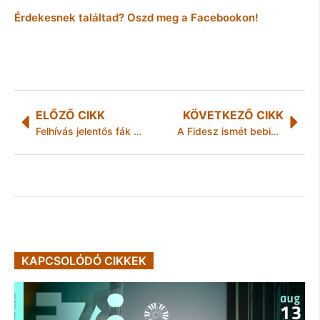
Érdekesnek találtad? Oszd meg a Facebookon!
ELŐZŐ CIKK
KÖVETKEZŐ CIKK
Felhívás jelentős fák felkutatására
A Fidesz ismét bebizonyította, mit gondol a szólásszabadságról
KAPCSOLÓDÓ CIKKEK