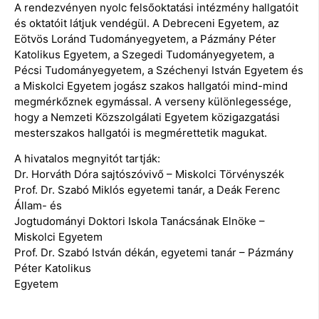
A rendezvényen nyolc felsőoktatási intézmény hallgatóit
és oktatóit látjuk vendégül. A Debreceni Egyetem, az
Eötvös Loránd Tudományegyetem, a Pázmány Péter
Katolikus Egyetem, a Szegedi Tudományegyetem, a
Pécsi Tudományegyetem, a Széchenyi István Egyetem és
a Miskolci Egyetem jogász szakos hallgatói mind-mind
megmérkőznek egymással. A verseny különlegessége,
hogy a Nemzeti Közszolgálati Egyetem közigazgatási
mesterszakos hallgatói is megmérettetik magukat.
A hivatalos megnyitót tartják:
Dr. Horváth Dóra sajtószóvivő – Miskolci Törvényszék
Prof. Dr. Szabó Miklós egyetemi tanár, a Deák Ferenc
Állam- és
Jogtudományi Doktori Iskola Tanácsának Elnöke –
Miskolci Egyetem
Prof. Dr. Szabó István dékán, egyetemi tanár – Pázmány
Péter Katolikus
Egyetem