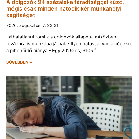
A dolgozók 94 százaléka fáradtsággal küzd,
mégis csak minden hatodik kér munkahelyi
segítséget
2026. augusztus. 7. 23:31
Láthatatlanul romlik a dolgozók állapota, miközben
továbbra is munkába járnak - Ilyen hatással van a cégekre
a pihenőidő hiánya - Egy 2026-os, 6105 f…
BŐVEBBEN »