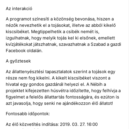
Az interakció
A programot színesíti a közönség bevonása, hiszen a
nézők nevezhetik el a tojásokat, illetve az abból kikelő
kiscsibéket. Megtippelhetik a csibék nemét is,
izgulhatnak, hogy melyik tojás kel ki elsőnek, emellett
kvízjátékokat játszhatnak, szavazhatnak a Szabad a gazdi
Facebook oldalán.
A győztesek
Az állattenyésztési tapasztalatok szerint a tojások egy
része nem fog kikelni. A kikelt kiscsibéket viszont a
hivatal egy gondos gazdánál helyezi el. A Nébih a
projektet kifejezetten húsvétra időzítette, hogy felhívja a
figyelmet a felelős állattartás fontosságára, és ezúton is
azt javasolja, hogy senki ne ajándékozzon élő állatot!
Fontosabb időpontok:
Az élő közvetítés indítása: 2019. 03. 27. 16:00