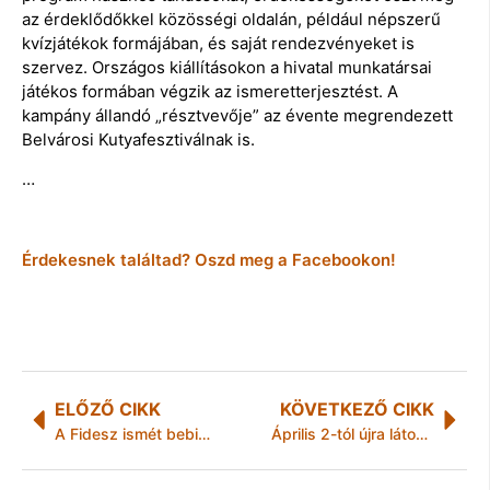
az érdeklődőkkel közösségi oldalán, például népszerű
kvízjátékok formájában, és saját rendezvényeket is
szervez. Országos kiállításokon a hivatal munkatársai
játékos formában végzik az ismeretterjesztést. A
kampány állandó „résztvevője” az évente megrendezett
Belvárosi Kutyafesztiválnak is.
…
Érdekesnek találtad? Oszd meg a Facebookon!
ELŐZŐ CIKK
KÖVETKEZŐ CIKK
A Fidesz ismét bebizonyította, mit gondol a szólásszabadságról
Április 2-tól újra látogatható a Szentendrei Városi Tömegközlekedési Múzeum