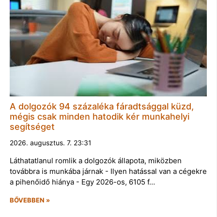
A dolgozók 94 százaléka fáradtsággal küzd,
mégis csak minden hatodik kér munkahelyi
segítséget
2026. augusztus. 7. 23:31
Láthatatlanul romlik a dolgozók állapota, miközben
továbbra is munkába járnak - Ilyen hatással van a cégekre
a pihenőidő hiánya - Egy 2026-os, 6105 f…
BŐVEBBEN »