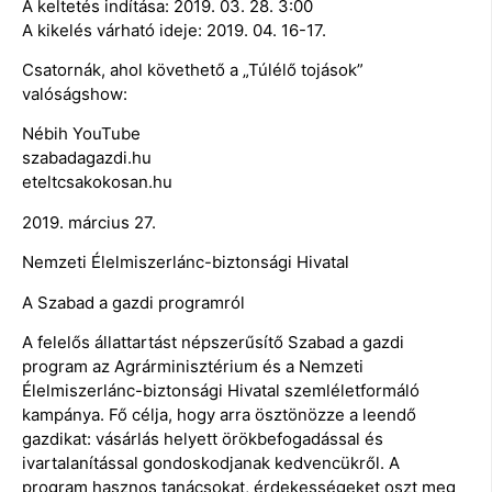
A keltetés indítása: 2019. 03. 28. 3:00
A kikelés várható ideje: 2019. 04. 16-17.
Csatornák, ahol követhető a „Túlélő tojások”
valóságshow:
Nébih YouTube
szabadagazdi.hu
eteltcsakokosan.hu
2019. március 27.
Nemzeti Élelmiszerlánc-biztonsági Hivatal
A Szabad a gazdi programról
A felelős állattartást népszerűsítő Szabad a gazdi
program az Agrárminisztérium és a Nemzeti
Élelmiszerlánc-biztonsági Hivatal szemléletformáló
kampánya. Fő célja, hogy arra ösztönözze a leendő
gazdikat: vásárlás helyett örökbefogadással és
ivartalanítással gondoskodjanak kedvencükről. A
program hasznos tanácsokat, érdekességeket oszt meg