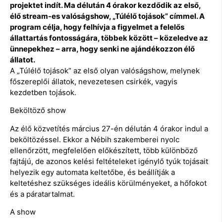
projektet indít. Ma délután 4 órakor kezdődik az első,
élő stream-es valóságshow, „Túlélő tojások” címmel. A
program célja, hogy felhívja a figyelmet a felelős
állattartás fontosságára, többek között – közeledve az
ünnepekhez – arra, hogy senki ne ajándékozzon élő
állatot.
A „Túlélő tojások” az első olyan valóságshow, melynek
főszereplői állatok, nevezetesen csirkék, vagyis
kezdetben tojások.
Beköltöző show
Az élő közvetítés március 27-én délután 4 órakor indul a
beköltözéssel. Ekkor a Nébih szakemberei nyolc
ellenőrzött, megfelelően előkészített, több különböző
fajtájú, de azonos kelési feltételeket igénylő tyúk tojásait
helyezik egy automata keltetőbe, és beállítják a
keltetéshez szükséges ideális körülményeket, a hőfokot
és a páratartalmat.
A show