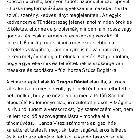
kapcsán elárulta, könnyen tudott azonosulni szerepével.
– Iluska megformálásában igyekszem a mesebeli tiszta
szívű, szerény, kedves lányt megjeleníteni. Az egyik
kedvencem a Tündérország jelenet, ahol minden örök és
tökéletes, eltűnnek a problémák, minden, ami rossz vagy
gonosz, és csak a természetes szépség vesz körül
minket. Én máig tudok hinni a meséknek ebben a
tökéletes világában, bármennyire is naivan hangzik, a
lelkem mélyén mindig ott élnek a mesék. Azt gondolom,
hogy a gyerekeknek és felnőtteknek is szüksége van
mesékre és csodákra – fűzi hozzá Szűcs Boglárka.
A címszereplőt alakító
Dragos Dániel
elárulta, a János
vitéz kedvenc meséje volt, gyermekként nem telhetett el
hét anélkül, hogy ne nézte volna meg a Petőfi Sándor
elbeszélő költeménye alapján született mesét. – Még ma
is kívülről tudom a verssorokat, így szerencsém volt, nem
kellett sok idő a szövegtanulásra – mondta el a
táncművész. – János Vitéz számomra az igazi hős
karakterét testesíti meg, aki bátorságával, erős lelkével
és kitartó szerelmével leküzdi a vándorlása során elé