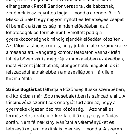
elhangzanak Petőfi Sándor verssorai, de báboznak,
zenélnek is az együttes tagjai – mondja a rendező. – A
Miskolci Balett egy nagyon nyitott és tehetséges csapat,
él bennük a kíváncsiság minden előadásban az új
lehetőségek és formák iránt. Emellett pedig a
gyerekközönségnek mindig ajándék előadást készíteni.
Azt látom a táncosokon is, hogy jutalomjáték számukra ez
a mesebalett. Rengeteg komoly feladaton vannak idén
túl, és bőven vár is még rájuk munka ebben az évadban,
most viszont játszhatnak, elengedhetik magukat, ők is
felszabadulhatnak ebben a mesevilágban – árulja el
Kozma Attila.
Szűcs Boglárkát
láthatja a közönség Iluska szerepében,
aki korábban már több mesebalettben is színpadra állt. A
táncművész szerint sok energiát tud adni az, hogy a
gyermekek igazán őszinte közönség. – Azonnali és
természetes reakció érkezik felőlük egy-egy előadás
során. Nem félnek kinyilvánítani a véleményüket és
tetszésüket, ami nekünk is jó érzés – mondja. A szerep