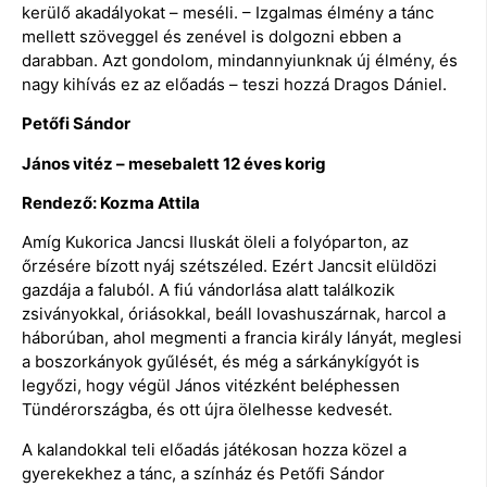
kerülő akadályokat – meséli. – Izgalmas élmény a tánc
mellett szöveggel és zenével is dolgozni ebben a
darabban. Azt gondolom, mindannyiunknak új élmény, és
nagy kihívás ez az előadás – teszi hozzá Dragos Dániel.
Petőfi Sándor
János vitéz – mesebalett 12 éves korig
Rendező: Kozma Attila
Amíg Kukorica Jancsi Iluskát öleli a folyóparton, az
őrzésére bízott nyáj szétszéled. Ezért Jancsit elüldözi
gazdája a faluból. A fiú vándorlása alatt találkozik
zsiványokkal, óriásokkal, beáll lovashuszárnak, harcol a
háborúban, ahol megmenti a francia király lányát, meglesi
a boszorkányok gyűlését, és még a sárkánykígyót is
legyőzi, hogy végül János vitézként beléphessen
Tündérországba, és ott újra ölelhesse kedvesét.
A kalandokkal teli előadás játékosan hozza közel a
gyerekekhez a tánc, a színház és Petőfi Sándor