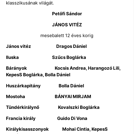
klasszikusának világát.
Petőfi Sándor
JÁNOS VITÉZ
mesebalett 12 éves korig
János vitéz Dragos Dániel
Iluska Szűcs Boglárka
Bárányok Kocsis Andrea, Harangozó Lili,
KepesS Boglárka, Bolla Dániel
Huszárkapitány Bolla Dániel
Mostoha BÁNYAI MIRJAM
Tündérkirálynő Kovalszki Boglárka
Francia király Guido Di Vona
Királykisasszonyok Mohai Cintia, KepesS