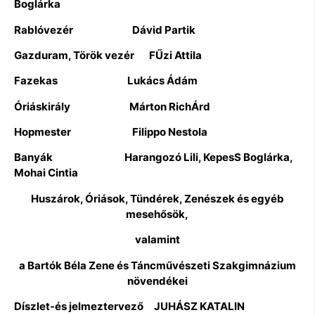
Boglárka
Rablóvezér Dávid Partik
Gazduram, Török vezér FŰzi Attila
Fazekas Lukács Ádám
Óriáskirály Márton RichÁrd
Hopmester Filippo Nestola
Banyák Harangozó Lili, KepesS Boglárka,
Mohai Cintia
Huszárok, Óriások, Tündérek, Zenészek és egyéb
mesehősök,
valamint
a Bartók Béla Zene és Táncművészeti Szakgimnázium
növendékei
Díszlet-és jelmeztervező JUHÁSZ KATALIN