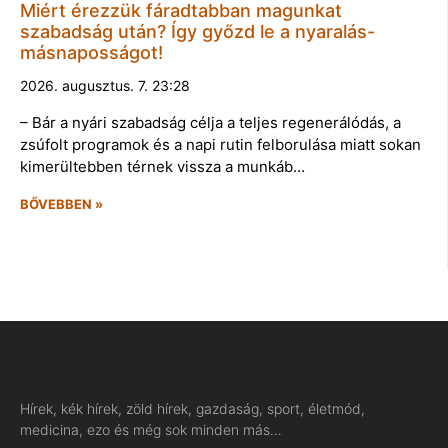
Miért érezzük fáradtabban magunkat
szabadság után? Így győzd le a nyaralás-
másnaposságot!
2026. augusztus. 7. 23:28
– Bár a nyári szabadság célja a teljes regenerálódás, a
zsúfolt programok és a napi rutin felborulása miatt sokan
kimerültebben térnek vissza a munkáb…
BŐVEBBEN »
Hírek, kék hírek, zöld hírek, gazdaság, sport, életmód,
medicina, ezo és még sok minden más…