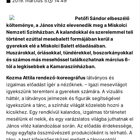
2019. március 5.
14:49
Petőfi Sándor elbeszélő
költeménye, a János vitéz elevenedik meg a Miskolci
Nemzeti Színházban. A kalandokkal és szerelemmel teli
történet ezúttal mesebalett formájában kerül a
gyerekek elé a Miskolci Balett előadásában.
Huszárokkal, óriásokkal, tündérekkel, boszorkányokkal
és számos más mesehőssel találkozhatnak március 6-
tól a legkisebbek a Kamaraszínházban.
Kozma Attila rendező-koreográfus
látványos és
izgalmas előadást ígér a nézőknek. – Igazi mesevilágot
igyekszünk teremteni a gyerekek számára. A vizuális
háttér, a látványos jelmezek és figurák segítségével
igyekszünk a tánc, a színház világát közelebb hozni a
kicsikhez. Egy rendkívül kalandos, izgalmas történetet
mesélünk el nekik, és egy varázslatos világba juthatnak el
János vitéz kalandozásai során. Az előadás érdekessége,
hogy egyfajta összművészeti produkcióként is leírható. A
tánc, a test kifejezőeszközei mellett a táncosoktól