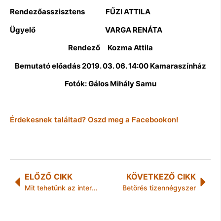
Rendezőasszisztens FŰZI ATTILA
Ügyelő VARGA RENÁTA
Rendező Kozma Attila
Bemutató előadás 2019. 03. 06. 14:00 Kamaraszínház
Fotók: Gálos Mihály Samu
Érdekesnek találtad? Oszd meg a Facebookon!
ELŐZŐ CIKK
KÖVETKEZŐ CIKK
Mit tehetünk az internetes csalókkal szemben?
Betörés tizennégyszer