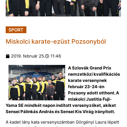
SPORT
Miskolci karate-ezüst Pozsonyból
2019. február 25.
11:46
A Szlovák Grand Prix
nemzetközi kvalifikációs
karate versenynek
február 23-24-én
Pozsony adott otthont. A
miskolci Justitia Fuji-
Yama SE mindkét napon indított versenyzőket, akiket
Sensei Pálinkás András és Sensei Kis Virág irányított.
A kadet lány kata versenyszámban Görgényi Laura lépett