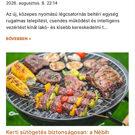
2026. augusztus. 8. 22:14
Az új, közepes nyomású légcsatornás beltéri egység
rugalmas telepítést, csendes működést és intelligens
vezérlést kínál lakó- és kisebb kereskedelmi t…
BŐVEBBEN »
Kerti sütögetés biztonságosan: a Nébih