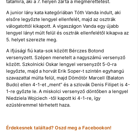
tatamira, aki a 7. helyen zárta a megmérettetést.
A junior lány kata kategóriában Tóth Vanda indult, aki
elsőre legyőzte lengyel ellenfelét, majd az osztrák
válogatottól kikapott. A vigaszágon Vanda egy újabb
lengyel lányt múlt felül és osztrák ellenfelétől kikapva az
5. helyet szerezte meg.
A ifjúsági fiú kata-sok között Bérczes Botond
versenyzett. Szépen menetelt a nagyszámú versenyző
között. Szkolnicki Oskar lengyel versenyzőt 5-0-ra
legyőzte, majd a horvát Erik Soper-t szintén egyhangú
szavazattal múlta felül, majd Dömötör Marcell (Balaton
Budo) ellen 4-1-et „ment” és a szlovák Denis Filipet is 4-
1-re győzte le. A miskolci versenyző döntőben a lengyel
Niedziela Wojciech -től kapott ki 4-1-re, így
ezüstéremmel térhetett haza.
Érdekesnek találtad? Oszd meg a Facebookon!