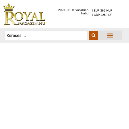
2026. 08. 9. vasárnap
1 EUR 365 HUF
Emőd
1 GBP 425 HUF