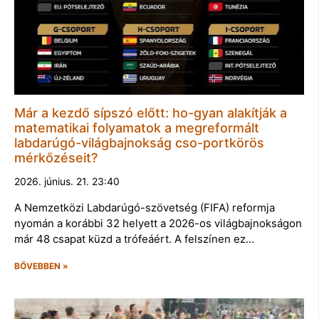
Már a kezdő sípszó előtt: ho-gyan alakítják a
matematikai folyamatok a megreformált
labdarúgó-világbajnokság cso-portkörös
mérkőzéseit?
2026. június. 21. 23:40
A Nemzetközi Labdarúgó-szövetség (FIFA) reformja
nyomán a korábbi 32 helyett a 2026-os világbajnokságon
már 48 csapat küzd a trófeáért. A felszínen ez…
BŐVEBBEN »