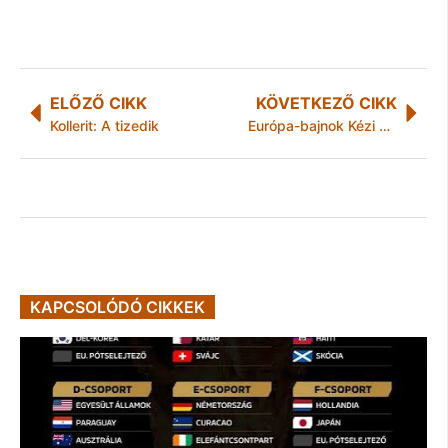
ELŐZŐ CIKK
KÖVETKEZŐ CIKK
Kollerit: A tizedik
Európa-bajnok Kézi Sára és az Avalon Ristorante cukrásza, Nagy Csaba!
KAPCSOLÓDÓ CIKKEK