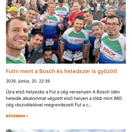
Futni ment a Bosch és hetedszer is győzött
2026. június. 20. 22:36
Újra első helyezés a Fut a cég versenyen A Bosch idén
hetedik alkalommal végzett első helyen a több mint 860
cég részvételével megrendezett Fut a c…
BŐVEBBEN »