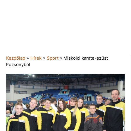
Kezdőlap
»
Hírek
»
Sport
»
Miskolci karate-ezüst
Pozsonyból