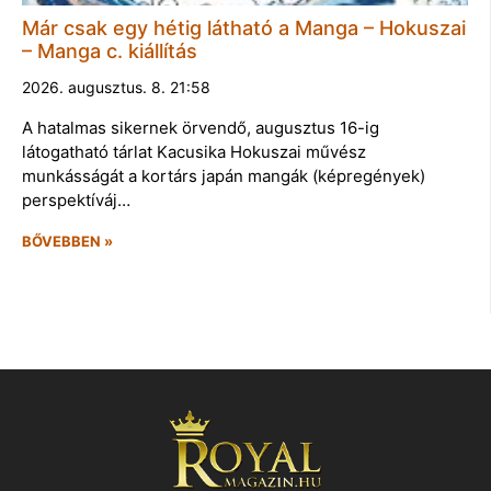
Már csak egy hétig látható a Manga – Hokuszai
– Manga c. kiállítás
2026. augusztus. 8. 21:58
A hatalmas sikernek örvendő, augusztus 16-ig
látogatható tárlat Kacusika Hokuszai művész
munkásságát a kortárs japán mangák (képregények)
perspektíváj…
BŐVEBBEN »