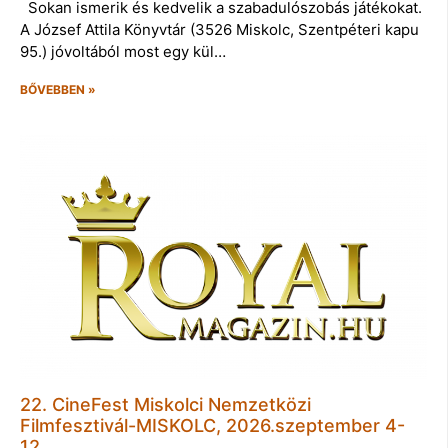
Sokan ismerik és kedvelik a szabadulószobás játékokat.
A József Attila Könyvtár (3526 Miskolc, Szentpéteri kapu
95.) jóvoltából most egy kül…
BŐVEBBEN »
22. CineFest Miskolci Nemzetközi
Filmfesztivál-MISKOLC, 2026.szeptember 4-
12.