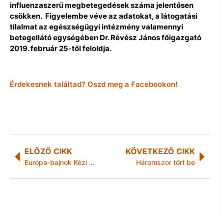
influenzaszerű megbetegedések száma jelentősen
csökken. Figyelembe véve az adatokat, a látogatási
tilalmat az egészségügyi intézmény valamennyi
betegellátó egységében Dr. Révész János főigazgató
2019. február 25-től feloldja.
Érdekesnek találtad? Oszd meg a Facebookon!
ELŐZŐ CIKK
KÖVETKEZŐ CIKK
Európa-bajnok Kézi Sára és az Avalon Ristorante cukrásza, Nagy Csaba!
Háromszor tört be