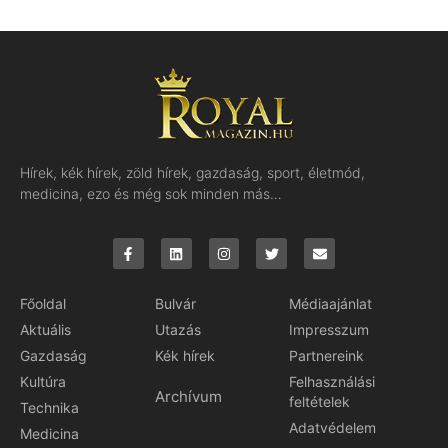
Hírek, kék hírek, zöld hírek, gazdaság, sport, életmód,
medicina, ezo és még sok minden más…
Főoldal
Bulvár
Médiaajánlat
Aktuális
Utazás
Impresszum
Gazdaság
Kék hírek
Partnereink
Kultúra
Felhasználási
Archívum
feltételek
Technika
Adatvédelem
Medicina