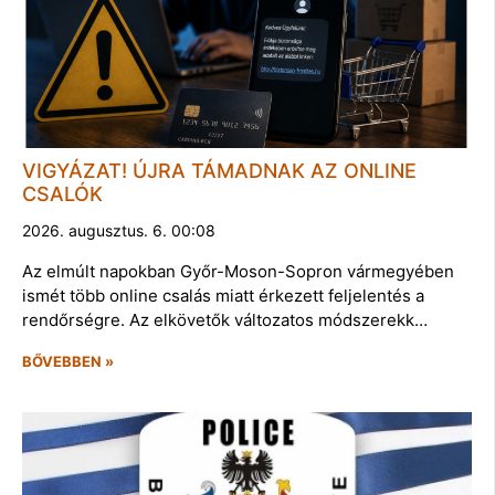
VIGYÁZAT! ÚJRA TÁMADNAK AZ ONLINE
CSALÓK
2026. augusztus. 6. 00:08
Az elmúlt napokban Győr-Moson-Sopron vármegyében
ismét több online csalás miatt érkezett feljelentés a
rendőrségre. Az elkövetők változatos módszerekk…
BŐVEBBEN »