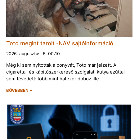
Toto megint tarolt -NAV sajtóinformáció
2026. augusztus. 6. 00:10
Még ki sem nyitották a ponyvát, Toto már jelzett. A
cigaretta- és kábítószerkereső szolgálati kutya ezúttal
sem tévedett: több mint hatezer doboz ille…
BŐVEBBEN »