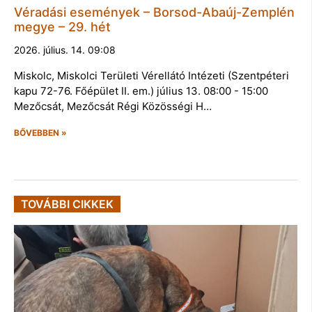
Véradási események – Borsod-Abaúj-Zemplén
megye – 29. hét
2026. július. 14. 09:08
Miskolc, Miskolci Területi Vérellátó Intézeti (Szentpéteri
kapu 72-76. Főépület II. em.) július 13. 08:00 - 15:00
Mezőcsát, Mezőcsát Régi Közösségi H…
BŐVEBBEN »
TOVÁBBI CIKKEK