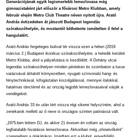
Generációjának egyik legismertebb lemezlovasa még
gimnazistaként járt először a fővárosi Metro Klubban, amely
február elején Metro Club Theatre néven nyitott újra. Arató
András évtizedeken át játszott Budapest legendás
szórakozóhelyén, és mostantól kéthetente ismételten ő felel a
hangulatért.
Arató András fergeteges bulival tér vissza ezen a héten (2019.
március 2.) Budapest ikonikus szórakozóhelyére, a hetedik kerületi
Metro Klubba, ahol a pályafutása is kezdődött. A Dohány utcai
legendás szórakozóhelyen minden pénteken és szombaton a luxus
varázsával átitatott környezetben, nyugati színvonalú hang- és
fénytechnikával, kifogástalan kiszolgálással, mennyei italokkal,
hatalmas tánctérrel és az ország legjobb lemezlovasaival várják a
vendégeket.
Arató András 33 év után tért vissza régi sikerei helyszínére, ahol a
zenekarok mellett az ő neve is országos szinten patinássá vált.
„1975-ben lettem DJ, és akkor 21 évesen én voltam az ország
legfiatalabb hivatásos lemezlovasa. Akkoriban még „showivőként”
szerepeltem a plakátokon. Imádtam ezt a klubot, egyedülálló