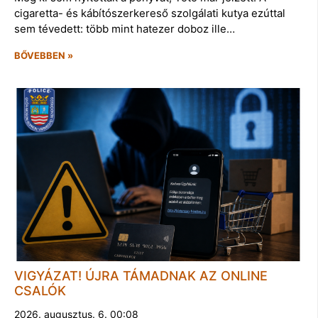
cigaretta- és kábítószerkereső szolgálati kutya ezúttal
sem tévedett: több mint hatezer doboz ille…
BŐVEBBEN »
VIGYÁZAT! ÚJRA TÁMADNAK AZ ONLINE
CSALÓK
2026. augusztus. 6. 00:08