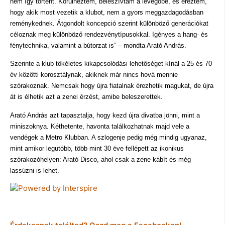
nem így történt. Körülnéztem, beleszívtam a levegőbe, és éreztem,
hogy akik most vezetik a klubot, nem a gyors meggazdagodásban
reménykednek. Átgondolt koncepció szerint különböző generációkat
céloznak meg különböző rendezvénytípusokkal. Igényes a hang- és
fénytechnika, valamint a bútorzat is” – mondta Arató András.
Szerinte a klub tökéletes kikapcsolódási lehetőséget kínál a 25 és 70
év közötti korosztálynak, akiknek már nincs hová mennie
szórakoznak. Nemcsak hogy újra fiatalnak érezhetik magukat, de újra
át is élhetik azt a zenei érzést, amibe beleszerettek.
Arató András azt tapasztalja, hogy kezd újra divatba jönni, mint a
miniszoknya. Kéthetente, havonta találkozhatnak majd vele a
vendégek a Metro Klubban. A szlogenje pedig még mindig ugyanaz,
mint amikor legutóbb, több mint 30 éve fellépett az ikonikus
szórakozóhelyen: Arató Disco, ahol csak a zene kábít és még
lassúzni is lehet.