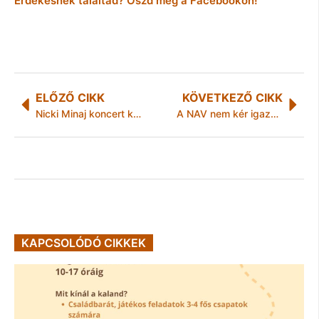
Érdekesnek találtad? Oszd meg a Facebookon!
ELŐZŐ CIKK
KÖVETKEZŐ CIKK
Nicki Minaj koncert kezdése csúszik
A NAV nem kér igazolást a tervezethez
KAPCSOLÓDÓ CIKKEK