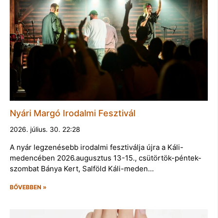
Nyári Margó Irodalmi Fesztivál
2026. július. 30. 22:28
A nyár legzenésebb irodalmi fesztiválja újra a Káli-
medencében 2026.augusztus 13-15., csütörtök-péntek-
szombat Bánya Kert, Salföld Káli-meden…
BŐVEBBEN »