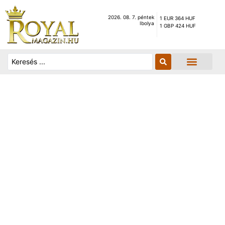
2026. 08. 7. péntek
1 EUR 364 HUF
Ibolya
1 GBP 424 HUF