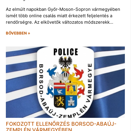
Az elmúlt napokban Győr-Moson-Sopron vármegyében
ismét több online csalás miatt érkezett feljelentés a
rendőrségre. Az elkövetők változatos módszerekk…
BŐVEBBEN »
FOKOZOTT ELLENŐRZÉS BORSOD-ABAÚJ-
ZEMPLÉN VÁRMEGYÉBEN