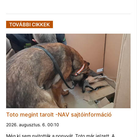
TOVÁBBI CIKKEK
Toto megint tarolt -NAV sajtóinformáció
2026. augusztus. 6. 00:10
Még ki sem nyitották a ponyvát, Toto már jelzett. A