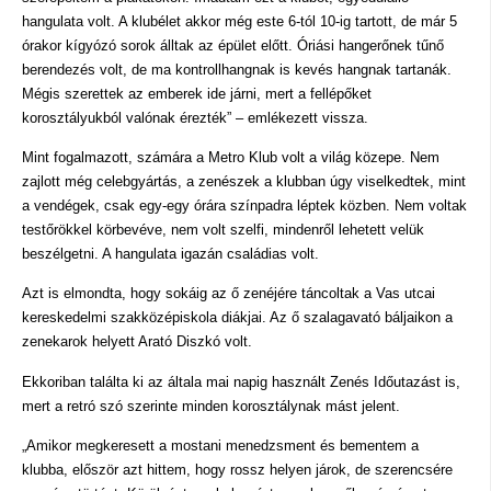
hangulata volt. A klubélet akkor még este 6-tól 10-ig tartott, de már 5
órakor kígyózó sorok álltak az épület előtt. Óriási hangerőnek tűnő
berendezés volt, de ma kontrollhangnak is kevés hangnak tartanák.
Mégis szerettek az emberek ide járni, mert a fellépőket
korosztályukból valónak érezték” – emlékezett vissza.
Mint fogalmazott, számára a Metro Klub volt a világ közepe. Nem
zajlott még celebgyártás, a zenészek a klubban úgy viselkedtek, mint
a vendégek, csak egy-egy órára színpadra léptek közben. Nem voltak
testőrökkel körbevéve, nem volt szelfi, mindenről lehetett velük
beszélgetni. A hangulata igazán családias volt.
Azt is elmondta, hogy sokáig az ő zenéjére táncoltak a Vas utcai
kereskedelmi szakközépiskola diákjai. Az ő szalagavató báljaikon a
zenekarok helyett Arató Diszkó volt.
Ekkoriban találta ki az általa mai napig használt Zenés Időutazást is,
mert a retró szó szerinte minden korosztálynak mást jelent.
„Amikor megkeresett a mostani menedzsment és bementem a
klubba, először azt hittem, hogy rossz helyen járok, de szerencsére