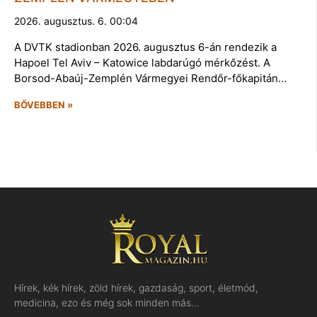
2026. augusztus. 6. 00:04
A DVTK stadionban 2026. augusztus 6-án rendezik a
Hapoel Tel Aviv – Katowice labdarúgó mérkőzést. A
Borsod-Abaúj-Zemplén Vármegyei Rendőr-főkapitán…
BŐVEBBEN »
Hírek, kék hírek, zöld hírek, gazdaság, sport, életmód,
medicina, ezo és még sok minden más…