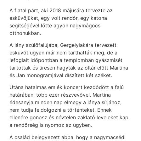
A fiatal párt, aki 2018 májusára tervezte az
esküvőjüket, egy volt rendőr, egy katona
segítségével lőtte agyon nagymágocsi
otthonukban.
A lány szülőfalújába, Gergelylakára tervezett
esküvőt ugyan már nem tarthatták meg, de a
lefoglalt időpontban a templomban gyászmisét
tartottak és üresen hagyták az oltár előtt Martina
és Jan monogramjával díszített két széket.
Utána hatalmas emlék koncert kezdődött a falú
határában, több ezer részvevővel. Martina
édesanyja minden nap elmegy a lánya sírjához,
nem tudja feldolgozni a történteket. Ennek
ellenére gonosz és névtelen zaklató leveleket kap,
a rendőrség is nyomoz az ügyben.
A család belegyezett abba, hogy a nagymacsédi