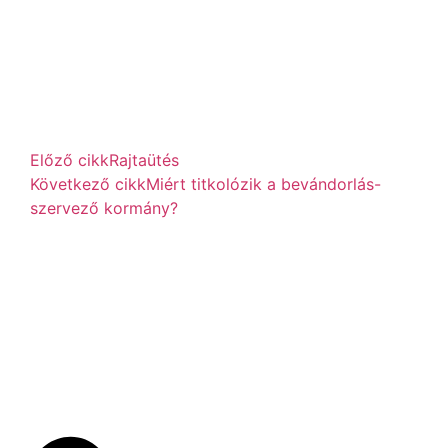
Előző cikk
Rajtaütés
Következő cikk
Miért titkolózik a bevándorlás-
szervező kormány?