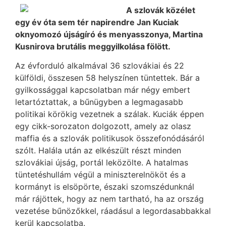
A szlovák közélet
egy év óta sem tér napirendre Jan Kuciak
oknyomozó újságíró és menyasszonya, Martina
Kusnirova brutális meggyilkolása fölött.
Az évforduló alkalmával 36 szlovákiai és 22
külföldi, összesen 58 helyszínen tüntettek. Bár a
gyilkossággal kapcsolatban már négy embert
letartóztattak, a bűnügyben a legmagasabb
politikai körökig vezetnek a szálak. Kuciák éppen
egy cikk-sorozaton dolgozott, amely az olasz
maffia és a szlovák politikusok összefonódásáról
szólt. Halála után az elkészült részt minden
szlovákiai újság, portál leközölte. A hatalmas
tüntetéshullám végül a miniszterelnököt és a
kormányt is elsöpörte, északi szomszédunknál
már rájöttek, hogy az nem tartható, ha az ország
vezetése bűnözőkkel, ráadásul a legordasabbakkal
kerül kapcsolatba.