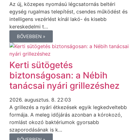
Az új, közepes nyomású légcsatornás beltéri
egység rugalmas telepítést, csendes működést és
intelligens vezérlést kínál lakó- és kisebb
kereskedelmi t…
BŐVEBBEN »
Kerti sütögetés
biztonságosan: a Nébih
tanácsai nyári grillezéshez
2026. augusztus. 8. 22:03
A grillezés a nyári étkezések egyik legkedveltebb
formája. A meleg időjárás azonban a kórokozó,
romlást okozó baktériumok gyorsabb
szaporodásának is k…
BŐVEBBEN »