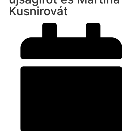
Kusnirovát