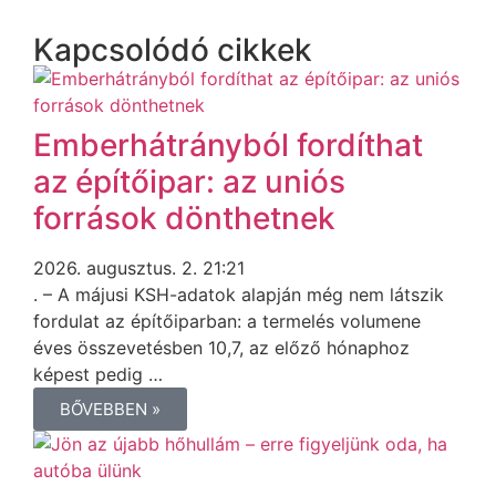
Kapcsolódó cikkek
Emberhátrányból fordíthat
az építőipar: az uniós
források dönthetnek
2026. augusztus. 2. 21:21
. – A májusi KSH-adatok alapján még nem látszik
fordulat az építőiparban: a termelés volumene
éves összevetésben 10,7, az előző hónaphoz
képest pedig …
BŐVEBBEN »