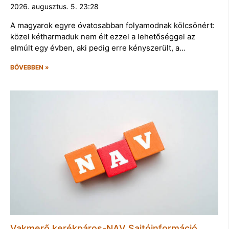
2026. augusztus. 5. 23:28
A magyarok egyre óvatosabban folyamodnak kölcsönért:
közel kétharmaduk nem élt ezzel a lehetőséggel az
elmúlt egy évben, aki pedig erre kényszerült, a…
BŐVEBBEN »
Vakmerő kerékpáros-NAV Sajtóinformáció