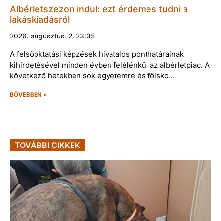
Albérletszezon indul: ezt érdemes tudni a
lakáskiadásról
2026. augusztus. 2. 23:35
A felsőoktatási képzések hivatalos ponthatárainak
kihirdetésével minden évben felélénkül az albérletpiac. A
következő hetekben sok egyetemre és főisko…
BŐVEBBEN »
TOVÁBBI CIKKEK