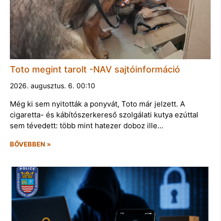
Toto megint tarolt -NAV sajtóinformáció
2026. augusztus. 6. 00:10
Még ki sem nyitották a ponyvát, Toto már jelzett. A
cigaretta- és kábítószerkereső szolgálati kutya ezúttal
sem tévedett: több mint hatezer doboz ille…
BŐVEBBEN »