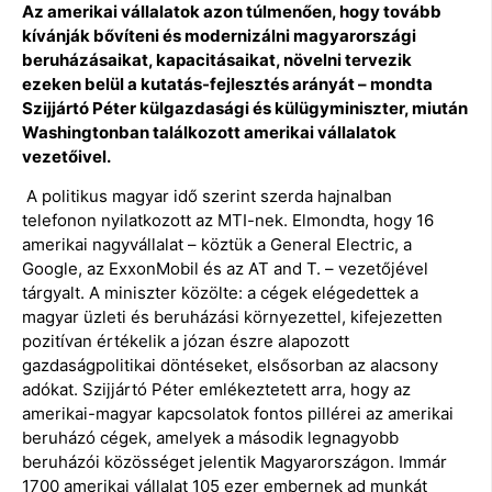
Az amerikai vállalatok azon túlmenően, hogy tovább
kívánják bővíteni és modernizálni magyarországi
beruházásaikat, kapacitásaikat, növelni tervezik
ezeken belül a kutatás-fejlesztés arányát – mondta
Szijjártó Péter külgazdasági és külügyminiszter, miután
Washingtonban találkozott amerikai vállalatok
vezetőivel.
A politikus magyar idő szerint szerda hajnalban
telefonon nyilatkozott az MTI-nek. Elmondta, hogy 16
amerikai nagyvállalat – köztük a General Electric, a
Google, az ExxonMobil és az AT and T. – vezetőjével
tárgyalt. A miniszter közölte: a cégek elégedettek a
magyar üzleti és beruházási környezettel, kifejezetten
pozitívan értékelik a józan észre alapozott
gazdaságpolitikai döntéseket, elsősorban az alacsony
adókat. Szijjártó Péter emlékeztetett arra, hogy az
amerikai-magyar kapcsolatok fontos pillérei az amerikai
beruházó cégek, amelyek a második legnagyobb
beruházói közösséget jelentik Magyarországon. Immár
1700 amerikai vállalat 105 ezer embernek ad munkát