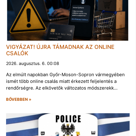
VIGYÁZAT! ÚJRA TÁMADNAK AZ ONLINE
CSALÓK
2026. augusztus. 6. 00:08
Az elmúlt napokban Győr-Moson-Sopron vármegyében
ismét több online csalás miatt érkezett feljelentés a
rendőrségre. Az elkövetők változatos módszerekk…
BŐVEBBEN »