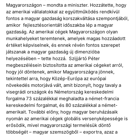
Magyarországon – mondta a miniszter. Hozzátette, hogy
az amerikai vállalatokkal az együttműködés rendkívül
fontos a magyar gazdaság korszakváltása szempontjából,
amikor fejlesztésorientált időszakba lép a magyar
gazdaság. Az amerikai cégek Magyarországon olyan
munkahelyeket teremtenek, amelyek magas hozzáadott
értéket képviselnek, és ennek révén fontos szerepet
játszanak a magyar gazdaság új dimenzióba
helyezésében – tette hozzá. Szijjártó Péter
megbeszélésein biztosította az amerikai cégeket arról,
hogy jól döntenek, amikor Magyarországra jönnek,
tekintettel arra, hogy Közép-Európa az európai
növekedés motorjává vált, amit bizonyít, hogy tavaly a
visegrádi országok és Németország kereskedelmi
forgalma 73 százalékkal meghaladta a német-francia
kereskedelmi forgalmat, és 80 százalékkal a német-
amerikait. További előny, hogy magyar beruházásaik
nyomán az amerikai cégek globális versenyképessége is
erősödik, mivel magyarországi termelésük döntő
többségét – magyar szemszögből – exportra, azaz a