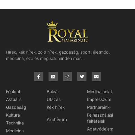
Hírek, kék hírek, zöld hírek, gazdaság, sport, életmód,
medicina, ezo és még sok minden más…
Főoldal
Bulvár
Médiaajánlat
Aktuális
Utazás
Impresszum
Gazdaság
Kék hírek
Partnereink
Kultúra
Felhasználási
Archívum
feltételek
Technika
Adatvédelem
Medicina