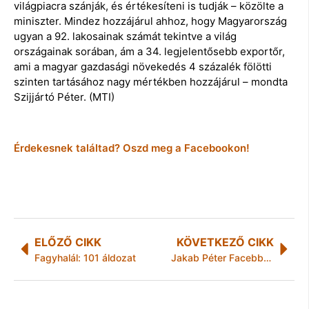
világpiacra szánják, és értékesíteni is tudják – közölte a
miniszter. Mindez hozzájárul ahhoz, hogy Magyarország
ugyan a 92. lakosainak számát tekintve a világ
országainak sorában, ám a 34. legjelentősebb exportőr,
ami a magyar gazdasági növekedés 4 százalék fölötti
szinten tartásához nagy mértékben hozzájárul – mondta
Szijjártó Péter. (MTI)
Érdekesnek találtad? Oszd meg a Facebookon!
ELŐZŐ CIKK
KÖVETKEZŐ CIKK
Fagyhalál: 101 áldozat
Jakab Péter Facebbok bejegyzése:Tisztelt Hazug Idők, kedves Fidesz-propagandisták!