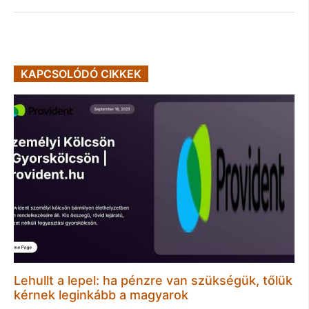
KAPCSOLÓDÓ CIKKEK
Lehullt a lepel: ha pénzre van szükségük, tőlük
kérnek leginkább a magyarok