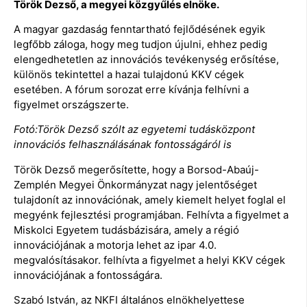
Török Dezső, a megyei közgyűlés elnöke.
A magyar gazdaság fenntartható fejlődésének egyik
legfőbb záloga, hogy meg tudjon újulni, ehhez pedig
elengedhetetlen az innovációs tevékenység erősítése,
különös tekintettel a hazai tulajdonú KKV cégek
esetében. A fórum sorozat erre kívánja felhívni a
figyelmet országszerte.
Fotó:Török Dezső szólt az egyetemi tudásközpont
innovációs felhasználásának fontosságáról is
Török Dezső megerősítette, hogy a Borsod-Abaúj-
Zemplén Megyei Önkormányzat nagy jelentőséget
tulajdonít az innovációnak, amely kiemelt helyet foglal el
megyénk fejlesztési programjában. Felhívta a figyelmet a
Miskolci Egyetem tudásbázisára, amely a régió
innovációjának a motorja lehet az ipar 4.0.
megvalósításakor. felhívta a figyelmet a helyi KKV cégek
innovációjának a fontosságára.
Szabó István, az NKFI általános elnökhelyettese