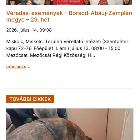
Véradási események – Borsod-Abaúj-Zemplén
megye – 29. hét
2026. július. 14. 09:08
Miskolc, Miskolci Területi Vérellátó Intézeti (Szentpéteri
kapu 72-76. Főépület II. em.) július 13. 08:00 - 15:00
Mezőcsát, Mezőcsát Régi Közösségi H…
BŐVEBBEN »
TOVÁBBI CIKKEK