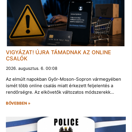
VIGYÁZAT! ÚJRA TÁMADNAK AZ ONLINE
CSALÓK
2026. augusztus. 6. 00:08
Az elmúlt napokban Győr-Moson-Sopron vármegyében
ismét több online csalás miatt érkezett feljelentés a
rendőrségre. Az elkövetők változatos módszerekk…
BŐVEBBEN »