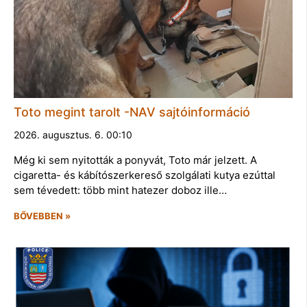
Toto megint tarolt -NAV sajtóinformáció
2026. augusztus. 6. 00:10
Még ki sem nyitották a ponyvát, Toto már jelzett. A
cigaretta- és kábítószerkereső szolgálati kutya ezúttal
sem tévedett: több mint hatezer doboz ille…
BŐVEBBEN »