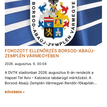
FOKOZOTT ELLENŐRZÉS BORSOD-ABAÚJ-
ZEMPLÉN VÁRMEGYÉBEN
2026. augusztus. 6. 00:04
A DVTK stadionban 2026. augusztus 6-án rendezik a
Hapoel Tel Aviv – Katowice labdarúgó mérkőzést. A
Borsod-Abaúj-Zemplén Vármegyei Rendőr-főkapitán…
BŐVEBBEN »