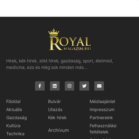
Hírek, kék hírek, zöld hírek, gazdaság, sport, életmód,
medicina, ezo és még sok minden más…
Főoldal
Bulvár
Médiaajánlat
Aktuális
Utazás
Impresszum
Gazdaság
Kék hírek
Partnereink
Kultúra
Felhasználási
Archívum
feltételek
Technika