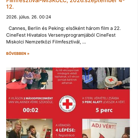
Filmfesztivál-MISKOLC, 2026.szeptember 4-
12.
2026. július. 26. 00:24
Cannes, Berlin és Peking: elsőként három film a 22.
CineFest Hivatalos Versenyprogramjából CineFest
Miskolci Nemzetközi Filmfesztivál, …
BŐVEBBEN »