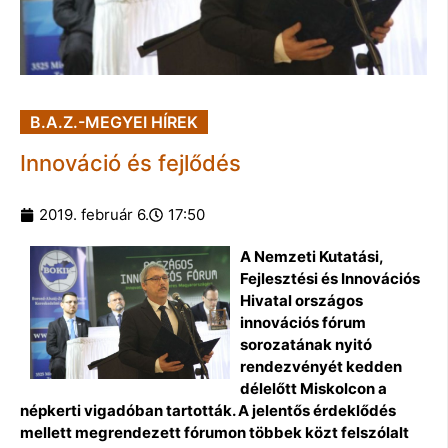
B.A.Z.-MEGYEI HÍREK
Innováció és fejlődés
2019. február 6.
17:50
A Nemzeti Kutatási,
Fejlesztési és Innovációs
Hivatal országos
innovációs fórum
sorozatának nyitó
rendezvényét kedden
délelőtt Miskolcon a
népkerti vigadóban tartották. A jelentős érdeklődés
mellett megrendezett fórumon többek közt felszólalt