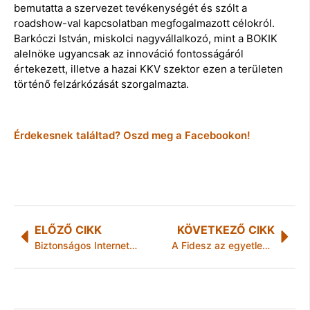
bemutatta a szervezet tevékenységét és szólt a
roadshow-val kapcsolatban megfogalmazott célokról.
Barkóczi István, miskolci nagyvállalkozó, mint a BOKIK
alelnöke ugyancsak az innováció fontosságáról
értekezett, illetve a hazai KKV szektor ezen a területen
történő felzárkózását szorgalmazta.
Érdekesnek találtad? Oszd meg a Facebookon!
ELŐZŐ CIKK
KÖVETKEZŐ CIKK
Biztonságos Internet Nap
A Fidesz az egyetlen bevándorlásszervező alakulat Magyarországon