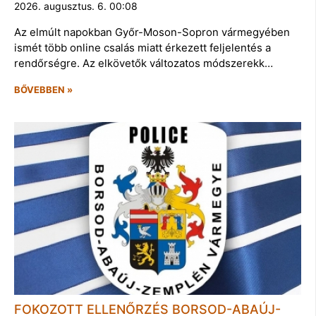
2026. augusztus. 6. 00:08
Az elmúlt napokban Győr-Moson-Sopron vármegyében
ismét több online csalás miatt érkezett feljelentés a
rendőrségre. Az elkövetők változatos módszerekk…
BŐVEBBEN »
FOKOZOTT ELLENŐRZÉS BORSOD-ABAÚJ-