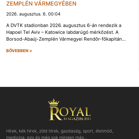
ZEMPLÉN VÁRMEGYÉBEN
2026. augusztus. 6. 00:04
A DVTK stadionban 2026. augusztus 6-án rendezik a
Hapoel Tel Aviv – Katowice labdarúgó mérkőzést. A
Borsod-Abaúj-Zemplén Vármegyei Rendőr-főkapitán…
BŐVEBBEN »
Hírek, kék hírek, zöld hírek, gazdaság, sport, életmód,
medicina, ezo és még sok minden más…