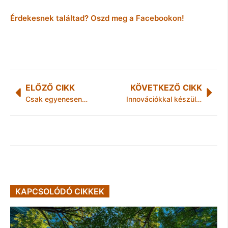
Érdekesnek találtad? Oszd meg a Facebookon!
ELŐZŐ CIKK
KÖVETKEZŐ CIKK
Csak egyenesen…
Innovációkkal készül 20 éves jubileumára a pécsi Honsa Kft.
KAPCSOLÓDÓ CIKKEK