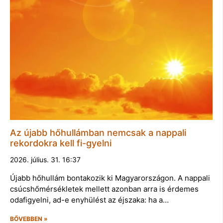
Az újabb hőhullámban nemcsak a nappali
rekordokra kell fi-gyelni
2026. július. 31. 16:37
Újabb hőhullám bontakozik ki Magyarországon. A nappali
csúcshőmérsékletek mellett azonban arra is érdemes
odafigyelni, ad-e enyhülést az éjszaka: ha a…
BŐVEBBEN »