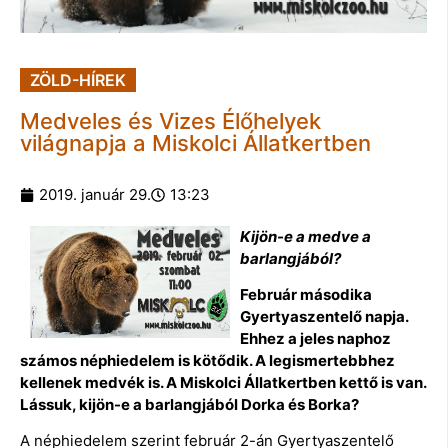
ZÖLD-HÍREK
Medveles és Vizes Élőhelyek
világnapja a Miskolci Állatkertben
2019. január 29.
13:23
Kijön-e a medve a
barlangjából?
Február másodika
Gyertyaszentelő napja.
Ehhez a jeles naphoz
számos néphiedelem is kötődik. A legismertebbhez
kellenek medvék is. A Miskolci Állatkertben kettő is van.
Lássuk, kijön-e a barlangjából Dorka és Borka?
A néphiedelem szerint február 2-án Gyertyaszentelő