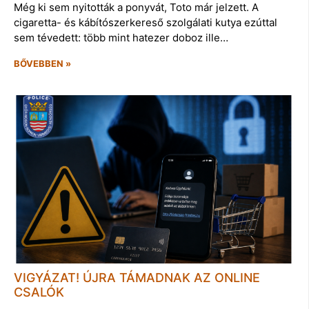
Még ki sem nyitották a ponyvát, Toto már jelzett. A
cigaretta- és kábítószerkereső szolgálati kutya ezúttal
sem tévedett: több mint hatezer doboz ille…
BŐVEBBEN »
VIGYÁZAT! ÚJRA TÁMADNAK AZ ONLINE
CSALÓK