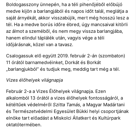
Boldogasszony ünnepén, ha a téli pihenőjéből előbújó
medve kijön a barlangjából és napos időt talál, meglátja a
saját árnyékát, akkor visszabújik, mert még hosszú lesz a
tél. Ha a medve borús időre ébred, úgy mancsaival kitörli
az álmot a szeméből, és nem megy vissza barlangjába,
hanem elindul táplálék után, vagyis vége a téli
időjárásnak, közel van a tavasz.
Csalogassuk elő együtt 2019. február 2-án (szombaton)
11 órától barnamedvéinket, Dorkát és Borkát
„barlangjukból” és tudjuk meg, meddig tart még a tél.
Vizes élőhelyek világnapja
Február 2-a a Vizes Élőhelyek világnapja. Ezen
alkalomból 13 órától a vizes élőhelyek fontosságáról, a
kétéltűek védelméről
Szitta Tamás,
a Magyar Madártani
és Természetvédelmi Egyesület Bükki helyi csoportjának
elnöke tart előadást a Miskolci Állatkert és Kultúrpark
oktatótermében.