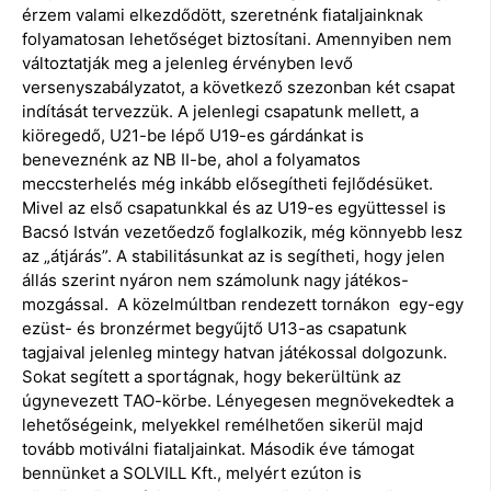
érzem valami elkezdődött, szeretnénk fiataljainknak
folyamatosan lehetőséget biztosítani. Amennyiben nem
változtatják meg a jelenleg érvényben levő
versenyszabályzatot, a következő szezonban két csapat
indítását tervezzük. A jelenlegi csapatunk mellett, a
kiöregedő, U21-be lépő U19-es gárdánkat is
beneveznénk az NB II-be, ahol a folyamatos
meccsterhelés még inkább elősegítheti fejlődésüket.
Mivel az első csapatunkkal és az U19-es együttessel is
Bacsó István vezetőedző foglalkozik, még könnyebb lesz
az „átjárás”. A stabilitásunkat az is segítheti, hogy jelen
állás szerint nyáron nem számolunk nagy játékos-
mozgással. A közelmúltban rendezett tornákon egy-egy
ezüst- és bronzérmet begyűjtő U13-as csapatunk
tagjaival jelenleg mintegy hatvan játékossal dolgozunk.
Sokat segített a sportágnak, hogy bekerültünk az
úgynevezett TAO-körbe. Lényegesen megnövekedtek a
lehetőségeink, melyekkel remélhetően sikerül majd
tovább motiválni fiataljainkat. Második éve támogat
bennünket a SOLVILL Kft., melyért ezúton is