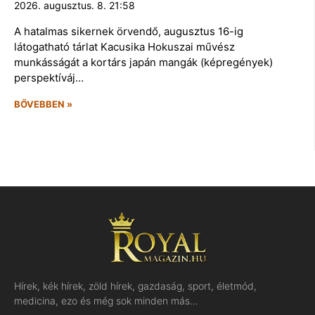
2026. augusztus. 8. 21:58
A hatalmas sikernek örvendő, augusztus 16-ig
látogatható tárlat Kacusika Hokuszai művész
munkásságát a kortárs japán mangák (képregények)
perspektíváj…
BŐVEBBEN »
Hírek, kék hírek, zöld hírek, gazdaság, sport, életmód,
medicina, ezo és még sok minden más…