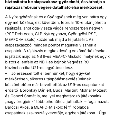
biztosította be alapszakasz-győzelmét, és várhatja a
rájátszás február végére datálható első mérkőzését.
A Nyíregyházának és a Gyöngyösnek még van hátra egy-
egy mérkőzése, ezt követően, február 10-e után jöhet a
rájátszás, ahol oda-vissza vágós rendszerben négyen
(PSE Debrecen, GLP Nyíregyháza, Gyöngyösi RSE,
MEAFC-Miskolc) küzdenek majd a feljutásért. Az
alapszakaszból minden pontot magukkal visznek a
csapatok. A rájátszás megkezdéséig edzőmérkőzéseket
is játszik majd az NB II-es MEAFC-Miskolc, melynek egyik
biztos ellenfele az NB I-es bajnok Vegyész RC
Kazincbarcika U21-es együttese lesz.
– Jó érzéssel tölt el bennünket, hogy egy-két
mérkőzésen, sikeres utánpótlásnevelésünknek
köszönhetően már bevethettük az U19-es csapatunkat
erősítő Boronkay Dánielt, Budai Martint, Molnár Mózest
és Gönczi Somát is, mellyel meghatározó játékosaink,
„nagy öregjeink” több pihenőhöz juthattak. – fogalmazott
Barócsi Ákos, a MEAFC-Miskolc férfi röplabda
csapatának szakosztályvezetője, egyben játékosa. -Úgy