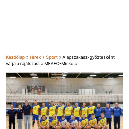
Kezdőlap
»
Hírek
»
Sport
»
Alapszakasz-győztesként
várja a rájátszást a MEAFC-Miskolc