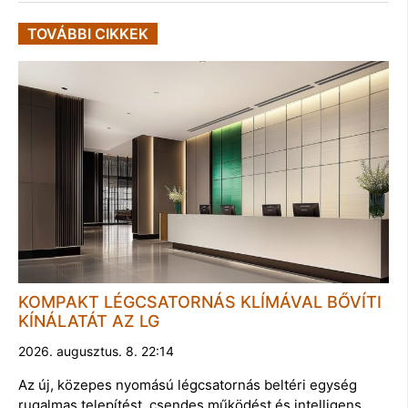
TOVÁBBI CIKKEK
KOMPAKT LÉGCSATORNÁS KLÍMÁVAL BŐVÍTI
KÍNÁLATÁT AZ LG
2026. augusztus. 8. 22:14
Az új, közepes nyomású légcsatornás beltéri egység
rugalmas telepítést, csendes működést és intelligens