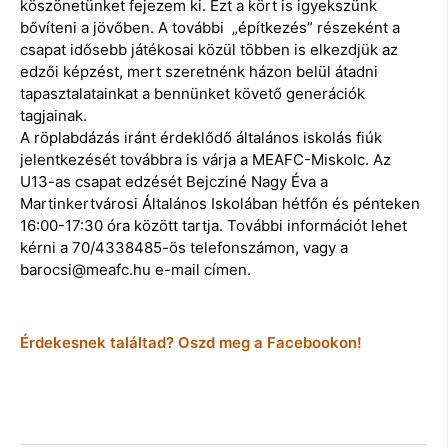
köszönetünket fejezem ki. Ezt a kört is igyekszünk
bővíteni a jövőben. A további „építkezés” részeként a
csapat idősebb játékosai közül többen is elkezdjük az
edzői képzést, mert szeretnénk házon belül átadni
tapasztalatainkat a bennünket követő generációk
tagjainak.
A röplabdázás iránt érdeklődő általános iskolás fiúk
jelentkezését továbbra is várja a MEAFC-Miskolc. Az
U13-as csapat edzését Bejcziné Nagy Éva a
Martinkertvárosi Általános Iskolában hétfőn és pénteken
16:00-17:30 óra között tartja. További információt lehet
kérni a 70/4338485-ös telefonszámon, vagy a
barocsi@meafc.hu e-mail címen.
Érdekesnek találtad? Oszd meg a Facebookon!