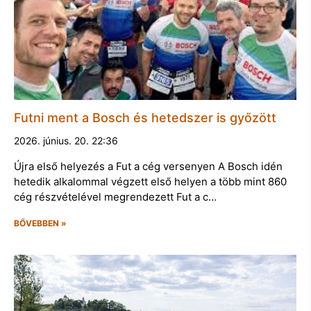
Futni ment a Bosch és hetedszer is győzött
2026. június. 20. 22:36
Újra első helyezés a Fut a cég versenyen A Bosch idén
hetedik alkalommal végzett első helyen a több mint 860
cég részvételével megrendezett Fut a c…
BŐVEBBEN »