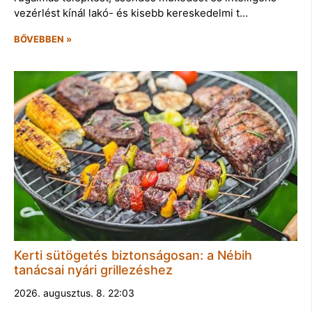
vezérlést kínál lakó- és kisebb kereskedelmi t…
BŐVEBBEN »
Kerti sütögetés biztonságosan: a Nébih
tanácsai nyári grillezéshez
2026. augusztus. 8. 22:03