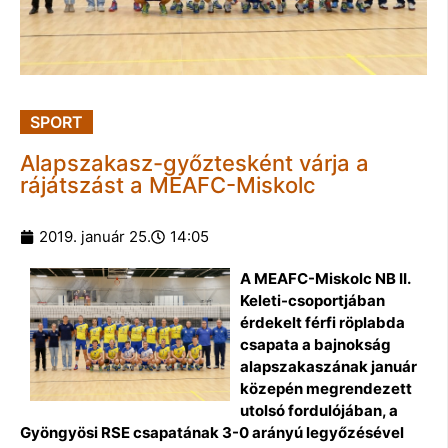
SPORT
Alapszakasz-győztesként várja a
rájátszást a MEAFC-Miskolc
2019. január 25.
14:05
A MEAFC-Miskolc NB II.
Keleti-csoportjában
érdekelt férfi röplabda
csapata a bajnokság
alapszakaszának január
közepén megrendezett
utolsó fordulójában, a
Gyöngyösi RSE csapatának 3-0 arányú legyőzésével