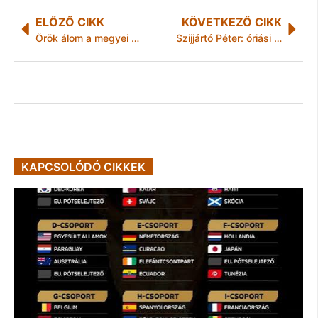
ELŐZŐ CIKK
KÖVETKEZŐ CIKK
Örök álom a megyei kórházban?
Szijjártó Péter: óriási hibát követnek el a migrációt ösztönző nemzetközi intézmények
KAPCSOLÓDÓ CIKKEK