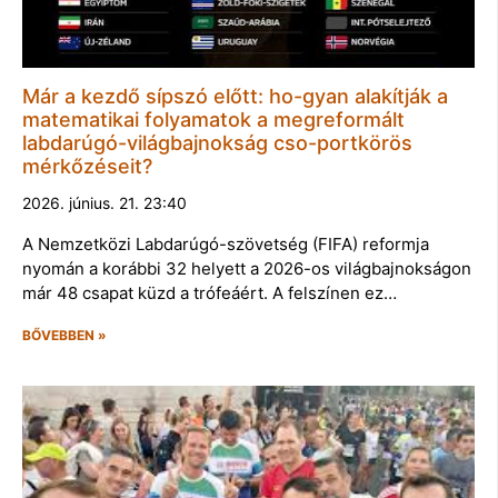
Már a kezdő sípszó előtt: ho-gyan alakítják a
matematikai folyamatok a megreformált
labdarúgó-világbajnokság cso-portkörös
mérkőzéseit?
2026. június. 21. 23:40
A Nemzetközi Labdarúgó-szövetség (FIFA) reformja
nyomán a korábbi 32 helyett a 2026-os világbajnokságon
már 48 csapat küzd a trófeáért. A felszínen ez…
BŐVEBBEN »