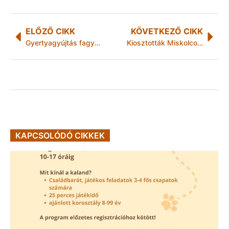
ELŐZŐ CIKK
KÖVETKEZŐ CIKK
Gyertyagyújtás fagyhalált halt embertársaink emlékére
Kiosztották Miskolcon és Detken a Momentum ajándékcsomagjait és szánkóit
KAPCSOLÓDÓ CIKKEK