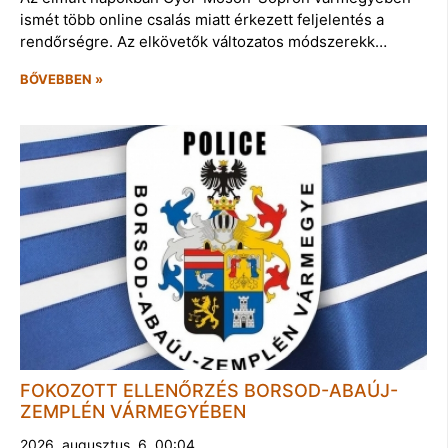
ismét több online csalás miatt érkezett feljelentés a
rendőrségre. Az elkövetők változatos módszerekk…
BŐVEBBEN »
FOKOZOTT ELLENŐRZÉS BORSOD-ABAÚJ-
ZEMPLÉN VÁRMEGYÉBEN
2026. augusztus. 6. 00:04