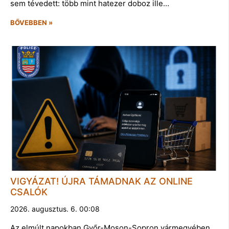
sem tévedett: több mint hatezer doboz ille…
BŐVEBBEN »
VIGYÁZAT! ÚJRA TÁMADNAK AZ ONLINE
CSALÓK
2026. augusztus. 6. 00:08
Az elmúlt napokban Győr-Moson-Sopron vármegyében