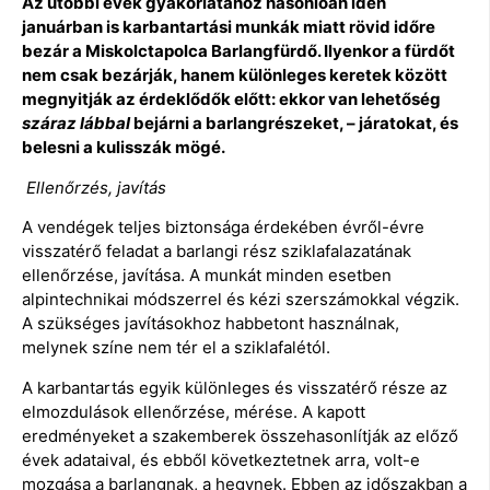
Az utóbbi évek gyakorlatához hasonlóan idén
januárban is karbantartási munkák miatt rövid időre
bezár a Miskolctapolca Barlangfürdő. Ilyenkor a fürdőt
nem csak bezárják, hanem különleges keretek között
megnyitják az érdeklődők előtt: ekkor van lehetőség
száraz lábbal
bejárni a barlangrészeket, – járatokat, és
belesni a kulisszák mögé.
Ellenőrzés, javítás
A vendégek teljes biztonsága érdekében évről-évre
visszatérő feladat a barlangi rész sziklafalazatának
ellenőrzése, javítása. A munkát minden esetben
alpintechnikai módszerrel és kézi szerszámokkal végzik.
A szükséges javításokhoz habbetont használnak,
melynek színe nem tér el a sziklafalétól.
A karbantartás egyik különleges és visszatérő része az
elmozdulások ellenőrzése, mérése. A kapott
eredményeket a szakemberek összehasonlítják az előző
évek adataival, és ebből következtetnek arra, volt-e
mozgása a barlangnak, a hegynek. Ebben az időszakban a