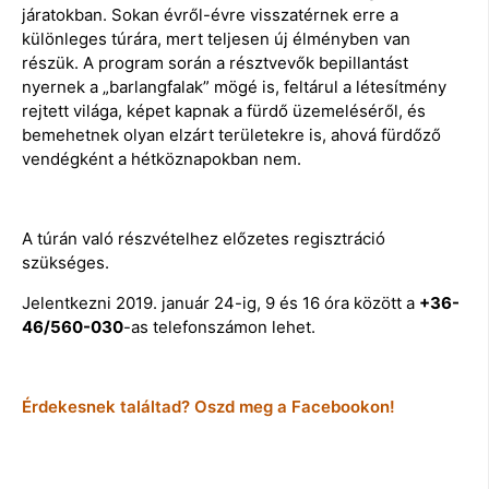
járatokban. Sokan évről-évre visszatérnek erre a
különleges túrára, mert teljesen új élményben van
részük. A program során a résztvevők bepillantást
nyernek a „barlangfalak” mögé is, feltárul a létesítmény
rejtett világa, képet kapnak a fürdő üzemeléséről, és
bemehetnek olyan elzárt területekre is, ahová fürdőző
vendégként a hétköznapokban nem.
A túrán való részvételhez előzetes regisztráció
szükséges.
Jelentkezni 2019. január 24-ig, 9 és 16 óra között a
+36-
46/560-030
-as telefonszámon lehet.
Érdekesnek találtad? Oszd meg a Facebookon!