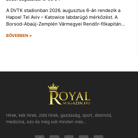
A DVTK stadionban 2026. augusztus 6-án rendezik a
Hapoel Tel Aviv – Katowice labdarúgó mérkőzést. A
Borsod-Abaúj-Zemplén Vármegyei Rendőr-főkapitán…
BŐVEBBEN »
Hírek, kék hírek, zöld hírek, gazdaság, sport, életmód,
medicina, ezo és még sok minden más…