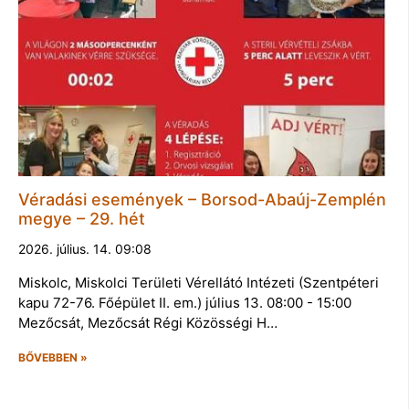
Véradási események – Borsod-Abaúj-Zemplén
megye – 29. hét
2026. július. 14. 09:08
Miskolc, Miskolci Területi Vérellátó Intézeti (Szentpéteri
kapu 72-76. Főépület II. em.) július 13. 08:00 - 15:00
Mezőcsát, Mezőcsát Régi Közösségi H…
BŐVEBBEN »