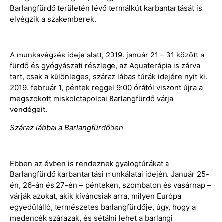
Barlangfürdő területén lévő termálkút karbantartását is
elvégzik a szakemberek.
A munkavégzés ideje alatt, 2019. január 21 – 31 között a
fürdő és gyógyászati részlege, az Aquaterápia is zárva
tart, csak a különleges, száraz lábas túrák idejére nyit ki.
2019. február 1, péntek reggel 9:00 órától viszont újra a
megszokott miskolctapolcai Barlangfürdő várja
vendégeit.
Száraz lábbal a Barlangfürdőben
Ebben az évben is rendeznek gyalogtúrákat a
Barlangfürdő karbantartási munkálatai idején. Január 25-
én, 26-án és 27-én – pénteken, szombaton és vasárnap –
várják azokat, akik kíváncsiak arra, milyen Európa
egyedülálló, természetes barlangfürdője, úgy, hogy a
medencék szárazak, és sétálni lehet a barlangi