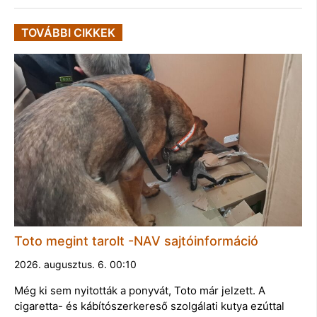
TOVÁBBI CIKKEK
Toto megint tarolt -NAV sajtóinformáció
2026. augusztus. 6. 00:10
Még ki sem nyitották a ponyvát, Toto már jelzett. A
cigaretta- és kábítószerkereső szolgálati kutya ezúttal