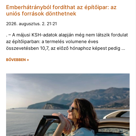
Emberhátrányból fordíthat az építőipar: az
uniós források dönthetnek
2026. augusztus. 2. 21:21
. – A májusi KSH-adatok alapján még nem látszik fordulat
az építőiparban: a termelés volumene éves
összevetésben 10,7, az előző hónaphoz képest pedig …
BŐVEBBEN »