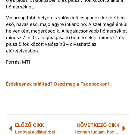
6 és plusz 1, napközben 0 és plusz 7 fok között alakul a
hőmérséklet.
Vasárnap több helyen is valószínű csapadék: kezdetben
eső, havas eső, majd egyre inkább hó. A szél megélénkül,
helyenként megerősödik. A legalacsonyabb hőmérséklet
mínusz 7 és 0, a legmagasabb hőmérséklet mínusz 1 és
plusz 5 fok között valószínű – olvasható az
előrejelzésben.
Forrás: MTI
Érdekesnek találtad? Oszd meg a Facebookon!
ELŐZŐ CIKK
KÖVETKEZŐ CIKK
Legoval a világűrbe!
Honnan tudjam, hogy veszélyben van-e a gyerekem a telefonja miatt?