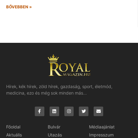
BŐVEBBEN »
Hírek, kék hírek, zöld hírek, gazdaság, sport, életmód,
medicina, ezo és még sok minden más…
Főoldal
Bulvár
Médiaajánlat
Aktuális
Utazás
Impresszum