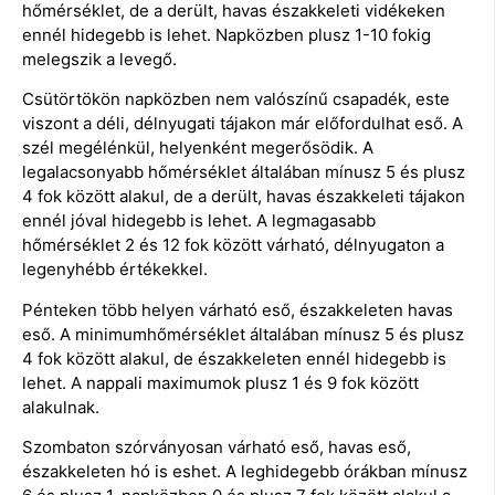
hőmérséklet, de a derült, havas északkeleti vidékeken
ennél hidegebb is lehet. Napközben plusz 1-10 fokig
melegszik a levegő.
Csütörtökön napközben nem valószínű csapadék, este
viszont a déli, délnyugati tájakon már előfordulhat eső. A
szél megélénkül, helyenként megerősödik. A
legalacsonyabb hőmérséklet általában mínusz 5 és plusz
4 fok között alakul, de a derült, havas északkeleti tájakon
ennél jóval hidegebb is lehet. A legmagasabb
hőmérséklet 2 és 12 fok között várható, délnyugaton a
legenyhébb értékekkel.
Pénteken több helyen várható eső, északkeleten havas
eső. A minimumhőmérséklet általában mínusz 5 és plusz
4 fok között alakul, de északkeleten ennél hidegebb is
lehet. A nappali maximumok plusz 1 és 9 fok között
alakulnak.
Szombaton szórványosan várható eső, havas eső,
északkeleten hó is eshet. A leghidegebb órákban mínusz