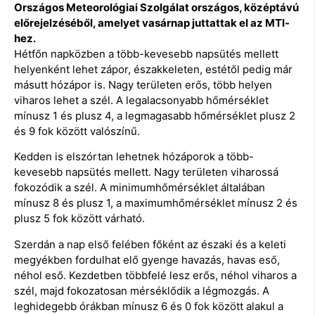
Országos Meteorológiai Szolgálat országos, középtávú
előrejelzéséből, amelyet vasárnap juttattak el az MTI-
hez.
Hétfőn napközben a több-kevesebb napsütés mellett
helyenként lehet zápor, északkeleten, estétől pedig már
másutt hózápor is. Nagy területen erős, több helyen
viharos lehet a szél. A legalacsonyabb hőmérséklet
mínusz 1 és plusz 4, a legmagasabb hőmérséklet plusz 2
és 9 fok között valószínű.
Kedden is elszórtan lehetnek hózáporok a több-
kevesebb napsütés mellett. Nagy területen viharossá
fokozódik a szél. A minimumhőmérséklet általában
mínusz 8 és plusz 1, a maximumhőmérséklet mínusz 2 és
plusz 5 fok között várható.
Szerdán a nap első felében főként az északi és a keleti
megyékben fordulhat elő gyenge havazás, havas eső,
néhol eső. Kezdetben többfelé lesz erős, néhol viharos a
szél, majd fokozatosan mérséklődik a légmozgás. A
leghidegebb órákban mínusz 6 és 0 fok között alakul a