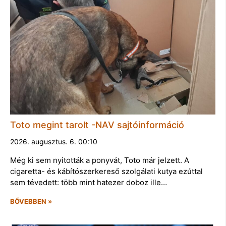
Toto megint tarolt -NAV sajtóinformáció
2026. augusztus. 6. 00:10
Még ki sem nyitották a ponyvát, Toto már jelzett. A
cigaretta- és kábítószerkereső szolgálati kutya ezúttal
sem tévedett: több mint hatezer doboz ille…
BŐVEBBEN »