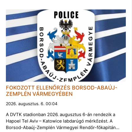
FOKOZOTT ELLENŐRZÉS BORSOD-ABAÚJ-
ZEMPLÉN VÁRMEGYÉBEN
2026. augusztus. 6. 00:04
A DVTK stadionban 2026. augusztus 6-án rendezik a
Hapoel Tel Aviv – Katowice labdarúgó mérkőzést. A
Borsod-Abaúj-Zemplén Vármegyei Rendőr-főkapitán…