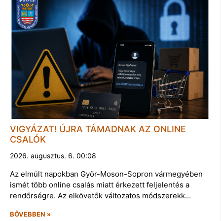
VIGYÁZAT! ÚJRA TÁMADNAK AZ ONLINE
CSALÓK
2026. augusztus. 6. 00:08
Az elmúlt napokban Győr-Moson-Sopron vármegyében
ismét több online csalás miatt érkezett feljelentés a
rendőrségre. Az elkövetők változatos módszerekk…
BŐVEBBEN »