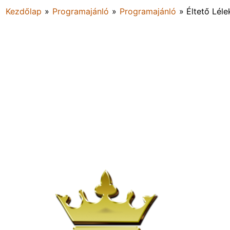
Kezdőlap
»
Programajánló
»
Programajánló
»
Éltető Lél