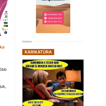
Hirdetés
lka
KARIKATÚRA
több
uk,