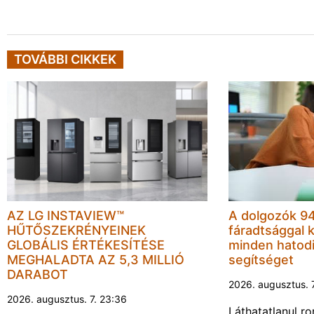
TOVÁBBI CIKKEK
AZ LG INSTAVIEW™
A dolgozók 94
HŰTŐSZEKRÉNYEINEK
fáradtsággal 
GLOBÁLIS ÉRTÉKESÍTÉSE
minden hatodi
MEGHALADTA AZ 5,3 MILLIÓ
segítséget
DARABOT
2026. augusztus. 
2026. augusztus. 7. 23:36
Láthatatlanul r