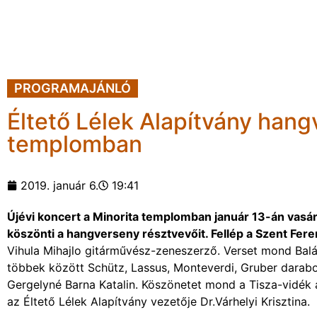
PROGRAMAJÁNLÓ
Éltető Lélek Alapítvány hang
templomban
2019. január 6.
19:41
Újévi koncert a Minorita templomban január 13-án vasárn
köszönti a hangverseny résztvevőit. Fellép a Szent Fer
Vihula Mihajlo gitárművész-zeneszerző. Verset mond Baláz
többek között Schütz, Lassus, Monteverdi, Gruber darabok
Gergelyné Barna Katalin. Köszönetet mond a Tisza-vidé
az Éltető Lélek Alapítvány vezetője Dr.Várhelyi Krisztina.