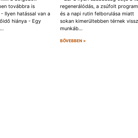
ben továbbra is
regenerálódás, a zsúfolt progra
- Ilyen hatással van a
és a napi rutin felborulása miatt
őidő hiánya - Egy
sokan kimerültebben térnek vissz
f…
munkáb…
BŐVEBBEN »