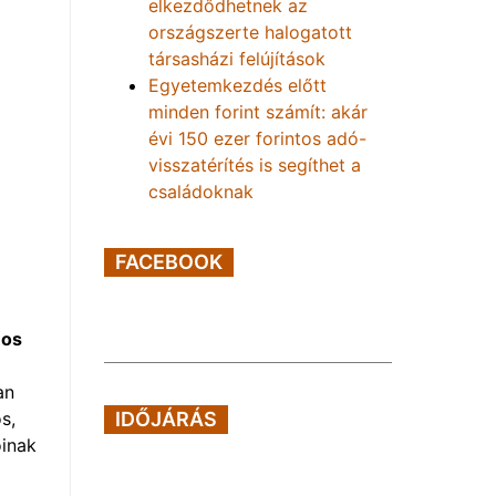
elkezdődhetnek az
országszerte halogatott
társasházi felújítások
Egyetemkezdés előtt
minden forint számít: akár
évi 150 ezer forintos adó-
visszatérítés is segíthet a
családoknak
FACEBOOK
nos
an
s,
IDŐJÁRÁS
óinak