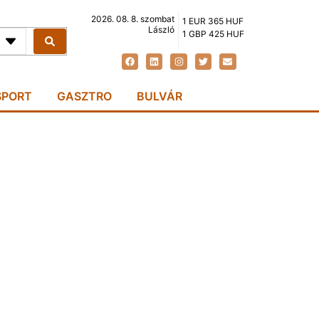
2026. 08. 8. szombat
1 EUR 365 HUF
László
1 GBP 425 HUF
SPORT
GASZTRO
BULVÁR