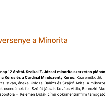
versenye a Minorita
ap 12 órától. Szalkai Z. József minorita szerzetes plébá
enc Kórus és a Cardinal Mindszenty Kórus.
Közreműködik
s István, énekel Kolozsi Balázs és Szajkó Anita. A műsorb
 csendülnek fel. Szólót játszik Kovács Attila, Bereczki Áko
k apostola – Kelemen Didák című dokumentumfilm támogat