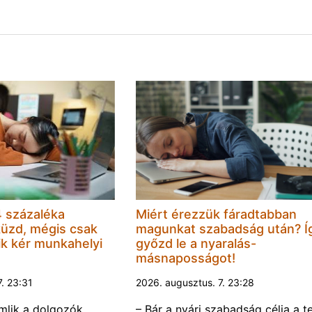
 százaléka
Miért érezzük fáradtabban
küzd, mégis csak
magunkat szabadság után? Í
k kér munkahelyi
győzd le a nyaralás-
másnaposságot!
7. 23:31
2026. augusztus. 7. 23:28
omlik a dolgozók
– Bár a nyári szabadság célja a te