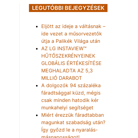
LEGUTÓBBI BEJEGYZÉSEK
Eljött az ideje a váltásnak –
ide vezet a műsorvezetők
útja a Palikék Világa után
AZ LG INSTAVIEW™
HŰTŐSZEKRÉNYEINEK
GLOBÁLIS ÉRTÉKESÍTÉSE
MEGHALADTA AZ 5,3
MILLIÓ DARABOT
A dolgozók 94 százaléka
fáradtsággal küzd, mégis
csak minden hatodik kér
munkahelyi segítséget
Miért érezzük fáradtabban
magunkat szabadság után?
Így győzd le a nyaralás-
másnaposságot!