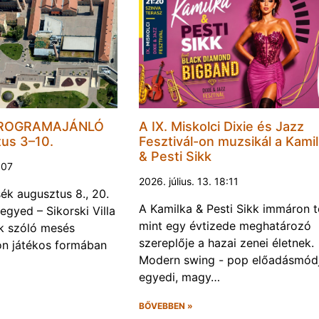
PROGRAMAJÁNLÓ
A IX. Miskolci Dixie és Jazz
tus 3–10.
Fesztivál-on muzsikál a Kami
& Pesti Sikk
1:07
2026. július. 13. 18:11
k augusztus 8., 20.
A Kamilka & Pesti Sikk immáron 
egyed – Sikorski Villa
mint egy évtizede meghatározó
k szóló mesés
szereplője a hazai zenei életnek.
on játékos formában
Modern swing - pop előadásmódj
egyedi, magy…
BŐVEBBEN »