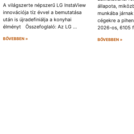
A világszerte népszerű LG InstaView
állapota, miköz
innovációja tíz évvel a bemutatása
munkába járnak 
után is újradefiniálja a konyhai
cégekre a pihen
élményt Összefoglaló: Az LG …
2026-os, 6105 
BŐVEBBEN »
BŐVEBBEN »