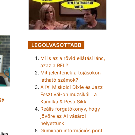
LEGOLVASOTTABB
Mi is az a rövid ellátási lánc,
azaz a REL?
Mit jelentenek a tojásokon
látható számok?
A IX. Miskolci Dixie és Jazz
Fesztivál-on muzsikál a
gy
Kamilka & Pesti Sikk
Reális forgatókönyv, hogy
jövőre az AI vásárol
helyettünk
Gumiipari információs pont
ljes