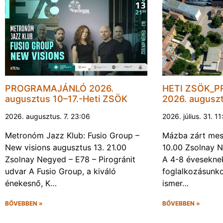
PROGRAMAJÁNLÓ 2026.
HETI ZSÖK_
augusztus 10–17.-Heti ZSÖK
2026. augusz
2026. augusztus. 7. 23:06
2026. július. 31. 1
Metronóm Jazz Klub: Fusio Group –
Mázba zárt mesé
New visions augusztus 13. 21.00
10.00 Zsolnay N
Zsolnay Negyed – E78 – Pirogránit
A 4-8 évesekne
udvar A Fusio Group, a kiváló
foglalkozásunk
énekesnő, K…
ismer…
BŐVEBBEN »
BŐVEBBEN »