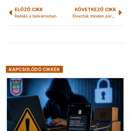
ELŐZŐ CIKK
KÖVETKEZŐ CIKK
Rablás a belvárosban
Élveztük minden percét!
KAPCSOLÓDÓ CIKKEK