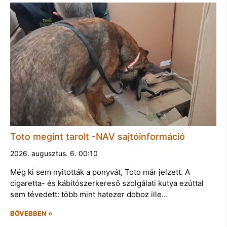
Toto megint tarolt -NAV sajtóinformáció
2026. augusztus. 6. 00:10
Még ki sem nyitották a ponyvát, Toto már jelzett. A
cigaretta- és kábítószerkereső szolgálati kutya ezúttal
sem tévedett: több mint hatezer doboz ille…
BŐVEBBEN »