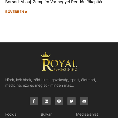
Borsod-Abaúj-Zemplén Vármegyei Rendőr-főkapitán…
BŐVEBBEN »
Hírek, kék hírek, zöld hírek, gazdaság, sport, életmód,
medicina, ezo és még sok minden más…
Főoldal
Bulvár
Médiaajánlat