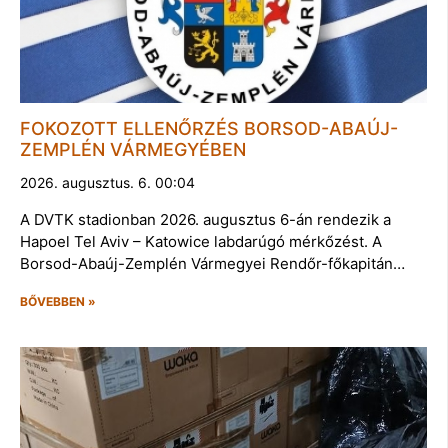
FOKOZOTT ELLENŐRZÉS BORSOD-ABAÚJ-
ZEMPLÉN VÁRMEGYÉBEN
2026. augusztus. 6. 00:04
A DVTK stadionban 2026. augusztus 6-án rendezik a
Hapoel Tel Aviv – Katowice labdarúgó mérkőzést. A
Borsod-Abaúj-Zemplén Vármegyei Rendőr-főkapitán…
BŐVEBBEN »