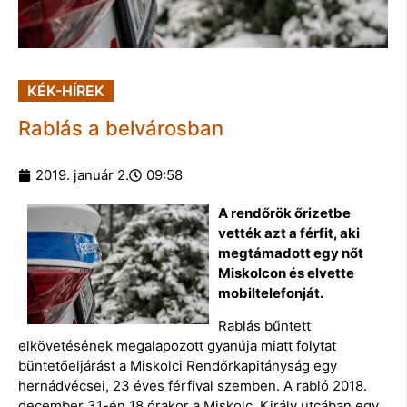
KÉK-HÍREK
Rablás a belvárosban
2019. január 2.
09:58
A rendőrök őrizetbe
vették azt a férfit, aki
megtámadott egy nőt
Miskolcon és elvette
mobiltelefonját.
Rablás bűntett
elkövetésének megalapozott gyanúja miatt folytat
büntetőeljárást a Miskolci Rendőrkapitányság egy
hernádvécsei, 23 éves férfival szemben. A rabló 2018.
december 31-én 18 órakor a Miskolc, Király utcában egy