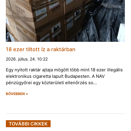
18 ezer tiltott íz a raktárban
2026. július. 24. 10:22
Egy nyitott raktár ajtaja mögött több mint 18 ezer illegális
elektronikus cigaretta lapult Budapesten. A NAV
pénzügyőrei egy közterületi ellenőrzés so…
BŐVEBBEN »
TOVÁBBI CIKKEK