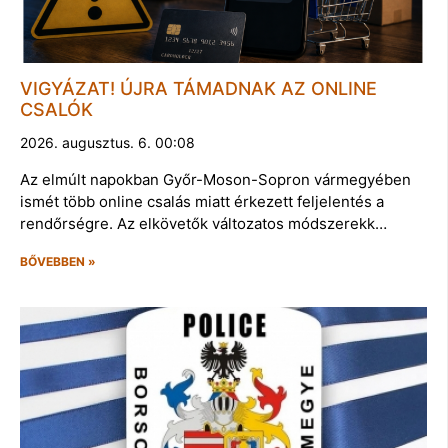
VIGYÁZAT! ÚJRA TÁMADNAK AZ ONLINE
CSALÓK
2026. augusztus. 6. 00:08
Az elmúlt napokban Győr-Moson-Sopron vármegyében
ismét több online csalás miatt érkezett feljelentés a
rendőrségre. Az elkövetők változatos módszerekk…
BŐVEBBEN »