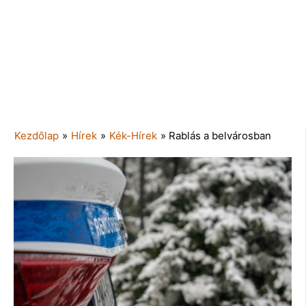
Kezdőlap
»
Hírek
»
Kék-Hírek
»
Rablás a belvárosban