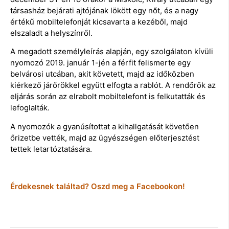
társasház bejárati ajtójának lökött egy nőt, és a nagy
értékű mobiltelefonját kicsavarta a kezéből, majd
elszaladt a helyszínről.
A megadott személyleírás alapján, egy szolgálaton kívüli
nyomozó 2019. január 1-jén a férfit felismerte egy
belvárosi utcában, akit követett, majd az időközben
kiérkező járőrökkel együtt elfogta a rablót. A rendőrök az
eljárás során az elrabolt mobiltelefont is felkutatták és
lefoglalták.
A nyomozók a gyanúsítottat a kihallgatását követően
őrizetbe vették, majd az ügyészségen előterjesztést
tettek letartóztatására.
Érdekesnek találtad? Oszd meg a Facebookon!