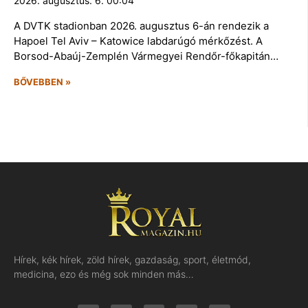
2026. augusztus. 6. 00:04
A DVTK stadionban 2026. augusztus 6-án rendezik a
Hapoel Tel Aviv – Katowice labdarúgó mérkőzést. A
Borsod-Abaúj-Zemplén Vármegyei Rendőr-főkapitán…
BŐVEBBEN »
Hírek, kék hírek, zöld hírek, gazdaság, sport, életmód,
medicina, ezo és még sok minden más…