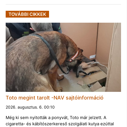
TOVÁBBI CIKKEK
Toto megint tarolt -NAV sajtóinformáció
2026. augusztus. 6. 00:10
Még ki sem nyitották a ponyvát, Toto már jelzett. A
cigaretta- és kábítószerkereső szolgálati kutya ezúttal