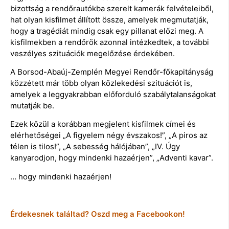
bizottság a rendőrautókba szerelt kamerák felvételeiből,
hat olyan kisfilmet állított össze, amelyek megmutatják,
hogy a tragédiát mindig csak egy pillanat előzi meg. A
kisfilmekben a rendőrök azonnal intézkedtek, a további
veszélyes szituációk megelőzése érdekében.
A Borsod-Abaúj-Zemplén Megyei Rendőr-főkapitányság
közzétett már több olyan közlekedési szituációt is,
amelyek a leggyakrabban előforduló szabálytalanságokat
mutatják be.
Ezek közül a korábban megjelent kisfilmek címei és
elérhetőségei „A figyelem négy évszakos!”, „A piros az
télen is tilos!”, „A sebesség hálójában”, „IV. Úgy
kanyarodjon, hogy mindenki hazaérjen”, „Adventi kavar”.
… hogy mindenki hazaérjen!
Érdekesnek találtad? Oszd meg a Facebookon!