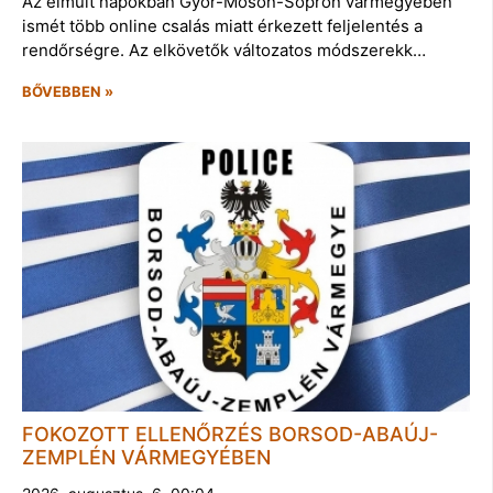
Az elmúlt napokban Győr-Moson-Sopron vármegyében
ismét több online csalás miatt érkezett feljelentés a
rendőrségre. Az elkövetők változatos módszerekk…
BŐVEBBEN »
FOKOZOTT ELLENŐRZÉS BORSOD-ABAÚJ-
ZEMPLÉN VÁRMEGYÉBEN