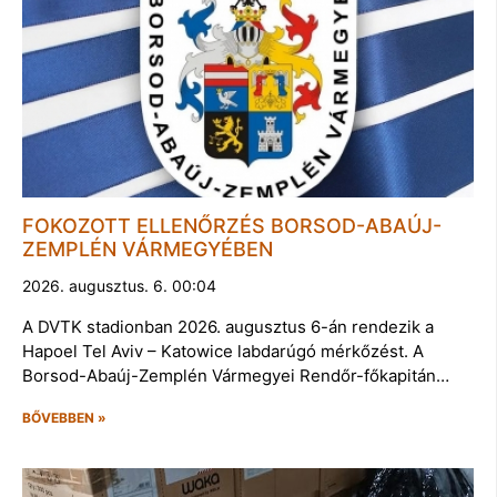
FOKOZOTT ELLENŐRZÉS BORSOD-ABAÚJ-
ZEMPLÉN VÁRMEGYÉBEN
2026. augusztus. 6. 00:04
A DVTK stadionban 2026. augusztus 6-án rendezik a
Hapoel Tel Aviv – Katowice labdarúgó mérkőzést. A
Borsod-Abaúj-Zemplén Vármegyei Rendőr-főkapitán…
BŐVEBBEN »