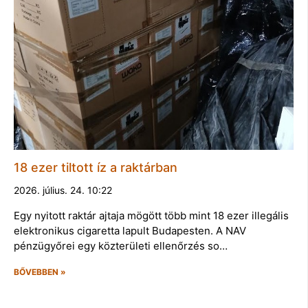
18 ezer tiltott íz a raktárban
2026. július. 24. 10:22
Egy nyitott raktár ajtaja mögött több mint 18 ezer illegális
elektronikus cigaretta lapult Budapesten. A NAV
pénzügyőrei egy közterületi ellenőrzés so…
BŐVEBBEN »