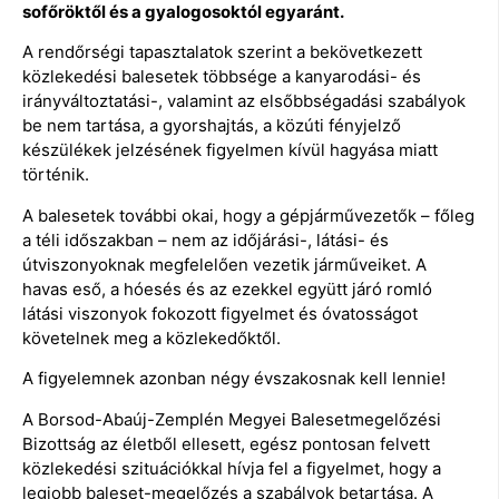
sofőröktől és a gyalogosoktól egyaránt.
A rendőrségi tapasztalatok szerint a bekövetkezett
közlekedési balesetek többsége a kanyarodási- és
irányváltoztatási-, valamint az elsőbbségadási szabályok
be nem tartása, a gyorshajtás, a közúti fényjelző
készülékek jelzésének figyelmen kívül hagyása miatt
történik.
A balesetek további okai, hogy a gépjárművezetők – főleg
a téli időszakban – nem az időjárási-, látási- és
útviszonyoknak megfelelően vezetik járműveiket. A
havas eső, a hóesés és az ezekkel együtt járó romló
látási viszonyok fokozott figyelmet és óvatosságot
követelnek meg a közlekedőktől.
A figyelemnek azonban négy évszakosnak kell lennie!
A Borsod-Abaúj-Zemplén Megyei Balesetmegelőzési
Bizottság az életből ellesett, egész pontosan felvett
közlekedési szituációkkal hívja fel a figyelmet, hogy a
legjobb baleset-megelőzés a szabályok betartása. A