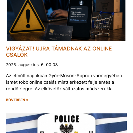
VIGYÁZAT! ÚJRA TÁMADNAK AZ ONLINE
CSALÓK
2026. augusztus. 6. 00:08
Az elmúlt napokban Győr-Moson-Sopron vármegyében
ismét több online csalás miatt érkezett feljelentés a
rendőrségre. Az elkövetők változatos módszerekk…
BŐVEBBEN »