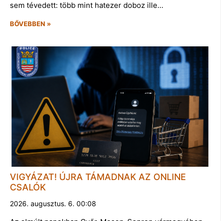
sem tévedett: több mint hatezer doboz ille…
BŐVEBBEN »
VIGYÁZAT! ÚJRA TÁMADNAK AZ ONLINE
CSALÓK
2026. augusztus. 6. 00:08