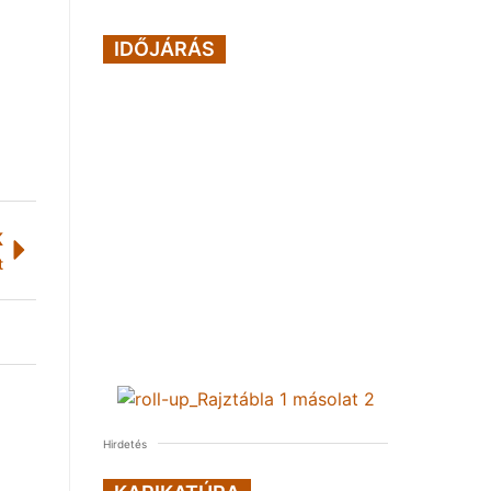
IDŐJÁRÁS
K
t
Hirdetés