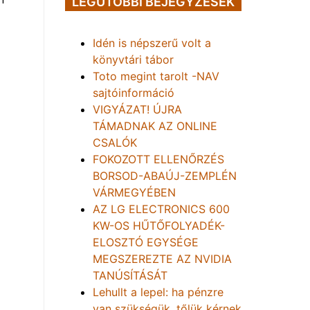
LEGUTÓBBI BEJEGYZÉSEK
Idén is népszerű volt a
könyvtári tábor
Toto megint tarolt -NAV
sajtóinformáció
VIGYÁZAT! ÚJRA
TÁMADNAK AZ ONLINE
CSALÓK
FOKOZOTT ELLENŐRZÉS
BORSOD-ABAÚJ-ZEMPLÉN
VÁRMEGYÉBEN
AZ LG ELECTRONICS 600
KW-OS HŰTŐFOLYADÉK-
ELOSZTÓ EGYSÉGE
MEGSZEREZTE AZ NVIDIA
TANÚSÍTÁSÁT
Lehullt a lepel: ha pénzre
van szükségük, tőlük kérnek