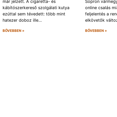
már jelzett. A cigaretta- és
Sopron vármegy
kábítószerkereső szolgálati kutya
online csalás mi
ezúttal sem tévedett: több mint
feljelentés a re
hatezer doboz ille…
elkövetők vált
BŐVEBBEN »
BŐVEBBEN »