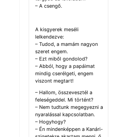
– A csengő.
A kisgyerek meséli
lelkendezve:
– Tudod, a mamám nagyon
szeret engem.
– Ezt miből gondolod?
– Abból, hogy a papáimat
mindig cserélgeti, engem
viszont megtart!
– Hallom, összevesztél a
feleségeddel. Mi történt?
– Nem tudtunk megegyezni a
nyaralással kapcsolatban.
– Hogyhogy?
– Én mindenképpen a Kanári-
szigetekre akartam menni, ő