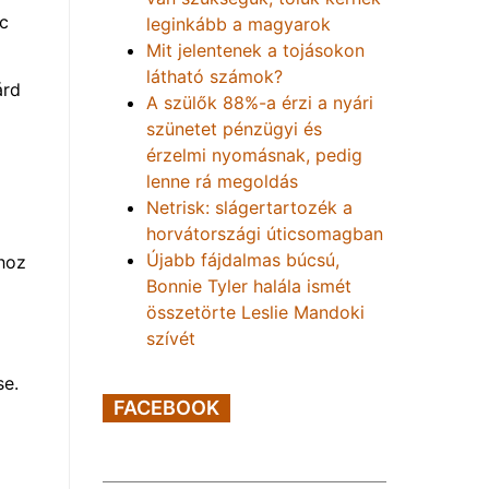
nc
leginkább a magyarok
Mit jelentenek a tojásokon
látható számok?
árd
A szülők 88%-a érzi a nyári
szünetet pénzügyi és
érzelmi nyomásnak, pedig
lenne rá megoldás
Netrisk: slágertartozék a
horvátországi úticsomagban
Újabb fájdalmas búcsú,
ához
Bonnie Tyler halála ismét
összetörte Leslie Mandoki
szívét
se.
FACEBOOK