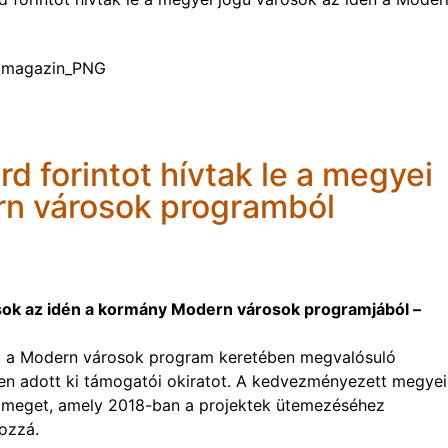
rd forintot hívtak le a megyei
rn városok programból
rosok az idén a kormány Modern városok programjából –
y, a Modern városok program keretében megvalósuló
ékben adott ki támogatói okiratot. A kedvezményezett megyei
tömeget, amely 2018-ban a projektek ütemezéséhez
hozzá.