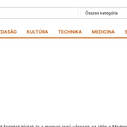
ZDASÁG
KULTÚRA
TECHNIKA
MEDICINA
rd forintot hívtak le a megyei jogú városok az idén a Moder