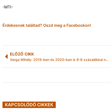
-MTI-
Érdekesnek találtad? Oszd meg a Facebookon!
ELŐZŐ CIKK
Varga Mihály: 2019-ben és 2020-ban is 8-8 százalékkal nő a minimálbér és a garantált bérminimum
KAPCSOLÓDÓ CIKKEK