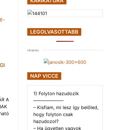
KARIKATÚRA
LEGOLVASOTTABB
Hirdetés
GI
NAP VICCE
1) Folyton hazudozik
ÁR A
——————–
NAK
– Kisfiam, mi lesz így belőled,
ható
hogy folyton csak
hazudozol?
– Ha ügyetlen vagyok