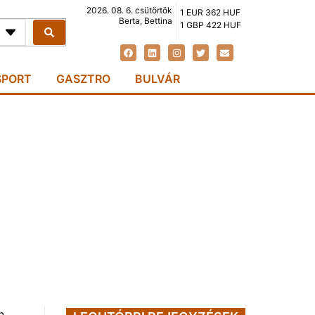
2026. 08. 6. csütörtök
1 EUR 362 HUF
Berta, Bettina
1 GBP 422 HUF
SPORT
GASZTRO
BULVÁR
n