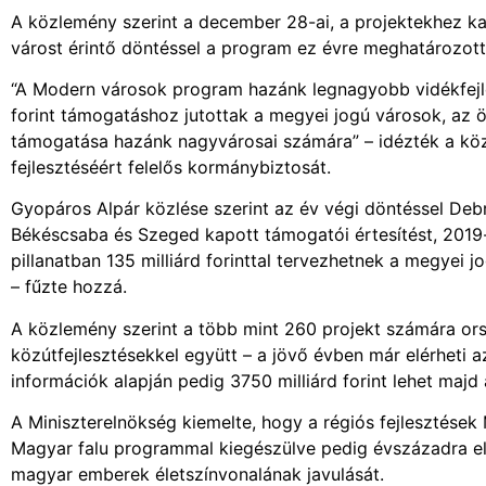
A közlemény szerint a december 28-ai, a projektekhez ka
várost érintő döntéssel a program ez évre meghatározott 1
“A Modern városok program hazánk legnagyobb vidékfejle
forint támogatáshoz jutottak a megyei jogú városok, a
támogatása hazánk nagyvárosai számára” – idézték a kö
fejlesztéséért felelős kormánybiztosát.
Gyopáros Alpár közlése szerint az év végi döntéssel Debr
Békéscsaba és Szeged kapott támogatói értesítést, 2019-
pillanatban 135 milliárd forinttal tervezhetnek a megyei j
– fűzte hozzá.
A közlemény szerint a több mint 260 projekt számára or
közútfejlesztésekkel együtt – a jövő évben már elérheti a
információk alapján pedig 3750 milliárd forint lehet ma
A Miniszterelnökség kiemelte, hogy a régiós fejlesztése
Magyar falu programmal kiegészülve pedig évszázadra e
magyar emberek életszínvonalának javulását.