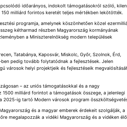
pcsolódó időarányos, indokolt támogatásokról szóló, kile
50 milliárd forintos keretét teljes mértékben lekötötték.
sztési programja, amelynek köszönhetően közel ezermilli
z összeg kétharmad részben Magyarország kormányának
zleményben a Miniszterelnökség modern települések
ecen, Tatabánya, Kaposvár, Miskolc, Győr, Szolnok, Érd,
ben pedig tovább folytatódnak a fejlesztések. Jelen
ogú városok helyi projektjeik és fejlesztéseik megvalósítás
szágosan – az uniós támogatásokkal és a nagy
z 1500 milliárd forintot a támogatások összege, a jelenlegi
jd a 2025-ig tartó Modern városok program összköltségveté
k Magyarország és a magyar emberek érdekeit szolgálják, a
lőre megalapozzák a vidéki Magyarország és a vidéken élő