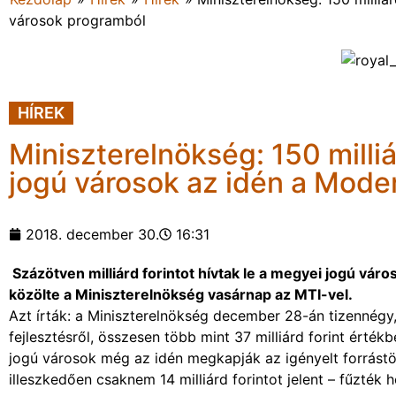
városok programból
HÍREK
Miniszterelnökség: 150 milliá
jogú városok az idén a Mode
2018. december 30.
16:31
Százötven milliárd forintot hívtak le a megyei jogú vá
közölte a Miniszterelnökség vasárnap az MTI-vel.
Azt írták: a Miniszterelnökség december 28-án tizennég
fejlesztésről, összesen több mint 37 milliárd forint ért
jogú városok még az idén megkapják az igényelt forrás
illeszkedően csaknem 14 milliárd forintot jelent – fűzték 