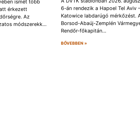
A DVTK stadionban 2026. augusz
ében ismét több
6-án rendezik a Hapoel Tel Aviv 
att érkezett
Katowice labdarúgó mérkőzést. 
ndőrségre. Az
Borsod-Abaúj-Zemplén Vármegye
ozatos módszerekk…
Rendőr-főkapitán…
BŐVEBBEN »