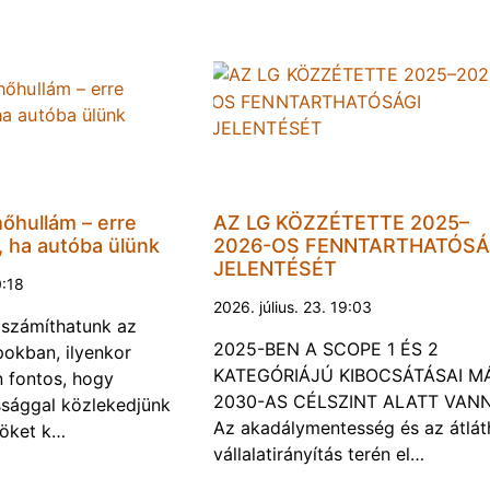
hőhullám – erre
AZ LG KÖZZÉTETTE 2025–
, ha autóba ülünk
2026-OS FENNTARTHATÓSÁ
JELENTÉSÉT
0:18
2026. július. 23. 19:03
a számíthatunk az
2025-BEN A SCOPE 1 ÉS 2
okban, ilyenkor
KATEGÓRIÁJÚ KIBOCSÁTÁSAI M
 fontos, hogy
2030-AS CÉLSZINT ALATT VAN
ssággal közlekedjünk
Az akadálymentesség és az átlát
röket k…
vállalatirányítás terén el…