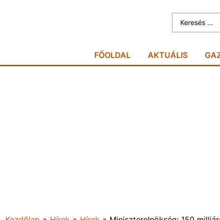
FŐOLDAL
AKTUÁLIS
GA
Kezdőlap
»
Hírek
»
Hírek
»
Miniszterelnökség: 150 milliá