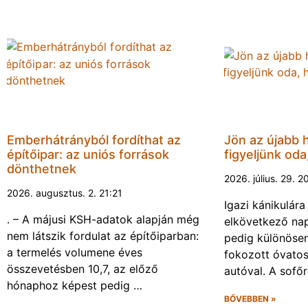
Emberhátrányból fordíthat az
Jön az újabb 
építőipar: az uniós források
figyeljünk oda
dönthetnek
2026. július. 29. 2
2026. augusztus. 2. 21:21
Igazi kánikulár
. – A májusi KSH-adatok alapján még
elkövetkező nap
nem látszik fordulat az építőiparban:
pedig különösen
a termelés volumene éves
fokozott óvato
összevetésben 10,7, az előző
autóval. A sofő
hónaphoz képest pedig …
BŐVEBBEN »