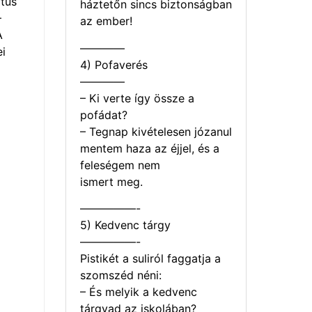
tus
háztetőn sincs biztonságban
–
az ember!
A
————
i
4) Pofaverés
————
– Ki verte így össze a
pofádat?
– Tegnap kivételesen józanul
mentem haza az éjjel, és a
feleségem nem
ismert meg.
—————-
5) Kedvenc tárgy
—————-
Pistikét a suliról faggatja a
szomszéd néni:
– És melyik a kedvenc
tárgyad az iskolában?