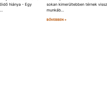
őidő hiánya - Egy
sokan kimerültebben térnek vissz
f…
munkáb…
BŐVEBBEN »