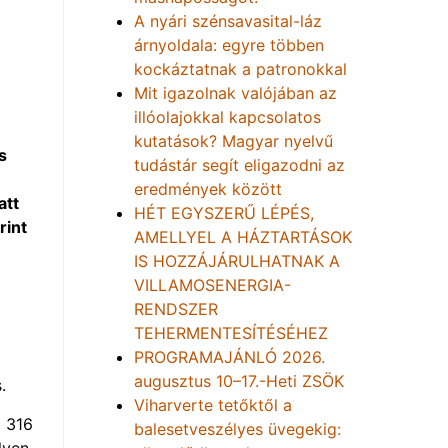
A nyári szénsavasital-láz
árnyoldala: egyre többen
kockáztatnak a patronokkal
Mit igazolnak valójában az
illóolajokkal kapcsolatos
kutatások? Magyar nyelvű
s
tudástár segít eligazodni az
eredmények között
att
HÉT EGYSZERŰ LÉPÉS,
rint
AMELLYEL A HÁZTARTÁSOK
IS HOZZÁJÁRULHATNAK A
VILLAMOSENERGIA-
RENDSZER
TEHERMENTESÍTÉSÉHEZ
PROGRAMAJÁNLÓ 2026.
augusztus 10–17.-Heti ZSÖK
.
Viharverte tetőktől a
l 316
balesetveszélyes üvegekig:
lyen