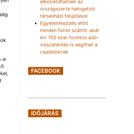
elkezdődhetnek az
országszerte halogatott
ység
társasházi felújítások
Egyetemkezdés előtt
minden forint számít: akár
évi 150 ezer forintos adó-
 ok
visszatérítés is segíthet a
családoknak
%-a
tő
FACEBOOK
kel,
t
IDŐJÁRÁS