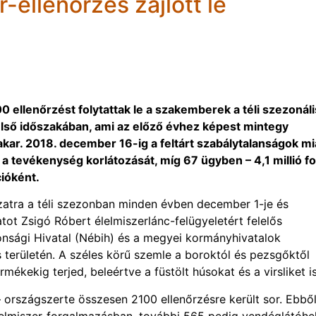
r-ellenőrzés zajlott le
ellenőrzést folytattak le a szakemberek a téli szezonáli
első időszakában, ami az előző évhez képest mintegy
akar. 2018. december 16-ig a feltárt szabálytalanságok mi
a tevékenység korlátozását, míg 67 ügyben – 4,1 millió fo
ióként.
ozatra a téli szezonban minden évben december 1-je és
tot Zsigó Róbert élelmiszerlánc-felügyeletért felelős
tonsági Hivatal (Nébih) és a megyei kormányhivatalok
s területén. A széles körű szemle a boroktól és pezsgőktől
ékekig terjed, beleértve a füstölt húsokat és a virsliket is
 országszerte összesen 2100 ellenőrzésre került sor. Ebbő
z élelmiszer-forgalmazásban, további 565 pedig vendéglátóhe