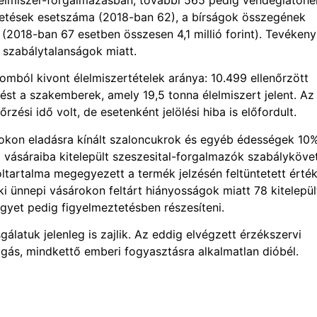
ztetések esetszáma (2018-ban 62), a bírságok összegének
(2018-ban 67 esetben összesen 4,1 millió forint). Tevéken
s szabálytalanságok miatt.
mból kivont élelmiszertételek aránya: 10.499 ellenőrzött
st a szakemberek, amely 19,5 tonna élelmiszert jelent. Az
ési idő volt, de esetenként jelölési hiba is előfordult.
rokon eladásra kínált szaloncukrok és egyéb édességek 10
i vásáraiba kitelepült szeszesital-forgalmazók szabályköve
oltartalma megegyezett a termék jelzésén feltüntetett érték
i ünnepi vásárokon feltárt hiányosságok miatt 78 kitelepül
egyet pedig figyelmeztetésben részesíteni.
álatuk jelenleg is zajlik. Az eddig elvégzett érzékszervi
ogás, mindkettő emberi fogyasztásra alkalmatlan dióbél.