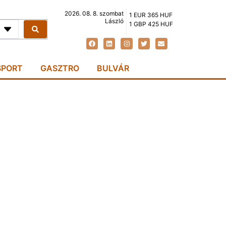
2026. 08. 8. szombat
1 EUR 365 HUF
László
1 GBP 425 HUF
SPORT
GASZTRO
BULVÁR