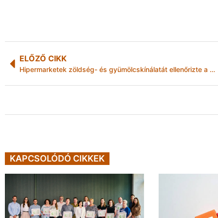
ELŐZŐ CIKK
Hipermarketek zöldség- és gyümölcskínálatát ellenőrizte a Nébih
KAPCSOLÓDÓ CIKKEK