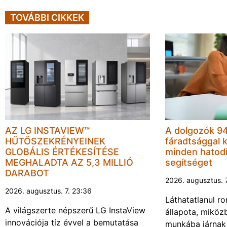
TOVÁBBI CIKKEK
AZ LG INSTAVIEW™
A dolgozók 94
HŰTŐSZEKRÉNYEINEK
fáradtsággal 
GLOBÁLIS ÉRTÉKESÍTÉSE
minden hatodi
MEGHALADTA AZ 5,3 MILLIÓ
segítséget
DARABOT
2026. augusztus. 
2026. augusztus. 7. 23:36
Láthatatlanul r
A világszerte népszerű LG InstaView
állapota, miköz
innovációja tíz évvel a bemutatása
munkába járnak 