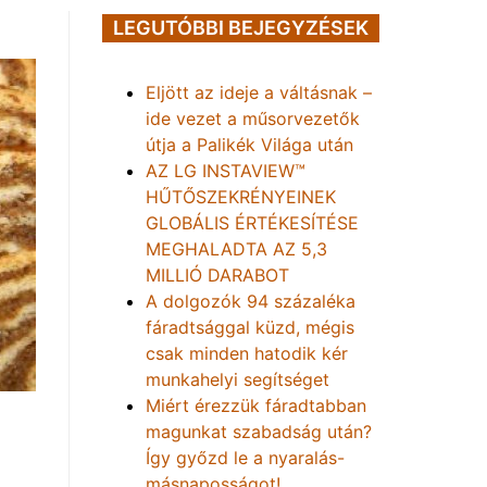
LEGUTÓBBI BEJEGYZÉSEK
Eljött az ideje a váltásnak –
ide vezet a műsorvezetők
útja a Palikék Világa után
AZ LG INSTAVIEW™
HŰTŐSZEKRÉNYEINEK
GLOBÁLIS ÉRTÉKESÍTÉSE
MEGHALADTA AZ 5,3
MILLIÓ DARABOT
A dolgozók 94 százaléka
fáradtsággal küzd, mégis
csak minden hatodik kér
munkahelyi segítséget
Miért érezzük fáradtabban
magunkat szabadság után?
Így győzd le a nyaralás-
másnaposságot!