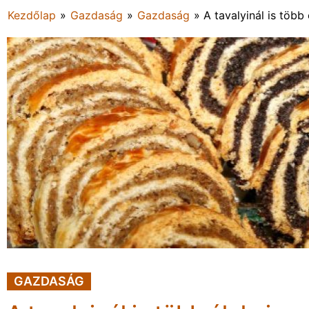
Kezdőlap
»
Gazdaság
»
Gazdaság
»
A tavalyinál is több
GAZDASÁG