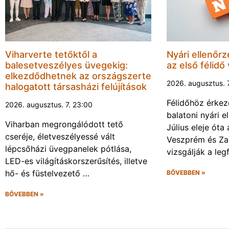
Viharverte tetőktől a
Nyári ellenőrz
balesetveszélyes üvegekig:
az első félidő
elkezdődhetnek az országszerte
2026. augusztus. 
halogatott társasházi felújítások
Félidőhöz érkez
2026. augusztus. 7. 23:00
balatoni nyári e
Viharban megrongálódott tető
Július eleje ót
cseréje, életveszélyessé vált
Veszprém és Za
lépcsőházi üvegpanelek pótlása,
vizsgálják a leg
LED-es világításkorszerűsítés, illetve
hő- és füstelvezető …
BŐVEBBEN »
BŐVEBBEN »