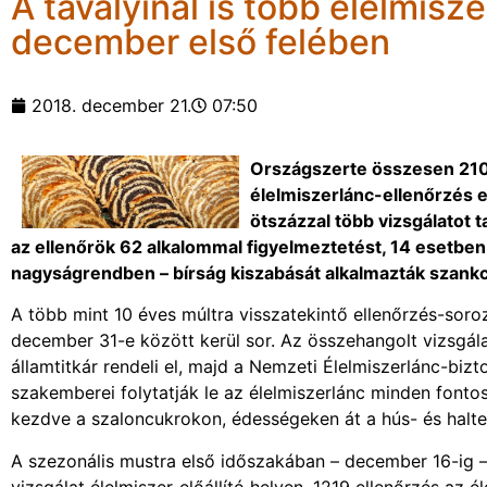
A tavalyinál is több élelmisze
december első felében
2018. december 21.
07:50
Országszerte összesen 2100 
élelmiszerlánc-ellenőrzés 
ötszázzal több vizsgálatot t
az ellenőrök 62 alkalommal figyelmeztetést, 14 esetben 
nagyságrendben – bírság kiszabását alkalmazták szankc
A több mint 10 éves múltra visszatekintő ellenőrzés-sor
december 31-e között kerül sor. Az összehangolt vizsgála
államtitkár rendeli el, majd a Nemzeti Élelmiszerlánc-biz
szakemberei folytatják le az élelmiszerlánc minden fonto
kezdve a szaloncukrokon, édességeken át a hús- és halterm
A szezonális mustra első időszakában – december 16-ig –
vizsgálat élelmiszer-előállító helyen, 1219 ellenőrzés a