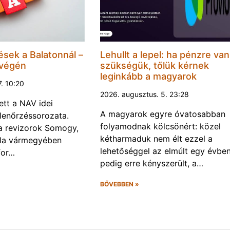
ések a Balatonnál –
Lehullt a lepel: ha pénzre van
 végén
szükségük, tőlük kérnek
leginkább a magyarok
7. 10:20
2026. augusztus. 5. 23:28
ett a NAV idei
A magyarok egyre óvatosabban
llenőrzéssorozata.
folyamodnak kölcsönért: közel
a a revizorok Somogy,
kétharmaduk nem élt ezzel a
la vármegyében
lehetőséggel az elmúlt egy évben
for…
pedig erre kényszerült, a…
BŐVEBBEN »