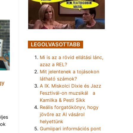
LEGOLVASOTTABB
Mi is az a rövid ellátási lánc,
azaz a REL?
Mit jelentenek a tojásokon
látható számok?
gy
A IX. Miskolci Dixie és Jazz
Fesztivál-on muzsikál a
Kamilka & Pesti Sikk
Reális forgatókönyv, hogy
jövőre az AI vásárol
ljes
helyettünk
mok
Gumiipari információs pont