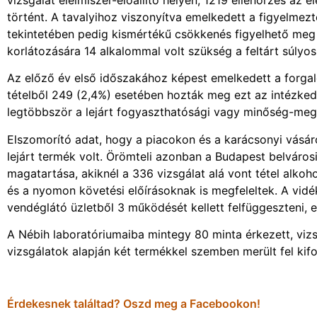
történt. A tavalyihoz viszonyítva emelkedett a figyelme
tekintetében pedig kismértékű csökkenés figyelhető meg 
korlátozására 14 alkalommal volt szükség a feltárt súlyo
Az előző év első időszakához képest emelkedett a forgalo
tételből 249 (2,4%) esetében hozták meg ezt az intézkedé
legtöbbször a lejárt fogyaszthatósági vagy minőség-megőrz
Elszomorító adat, hogy a piacokon és a karácsonyi vásá
lejárt termék volt. Örömteli azonban a Budapest belváros
magatartása, akiknél a 336 vizsgálat alá vont tétel alkoh
és a nyomon követési előírásoknak is megfeleltek. A vidék
vendéglátó üzletből 3 működését kellett felfüggeszteni, 
A Nébih laboratóriumaiba mintegy 80 minta érkezett, vizsg
vizsgálatok alapján két termékkel szemben merült fel kif
Érdekesnek találtad? Oszd meg a Facebookon!