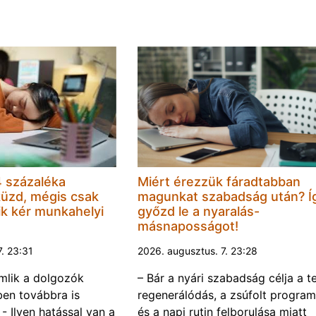
 százaléka
Miért érezzük fáradtabban
küzd, mégis csak
magunkat szabadság után? Í
k kér munkahelyi
győzd le a nyaralás-
másnaposságot!
7. 23:31
2026. augusztus. 7. 23:28
omlik a dolgozók
– Bár a nyári szabadság célja a te
ben továbbra is
regenerálódás, a zsúfolt progra
- Ilyen hatással van a
és a napi rutin felborulása miatt