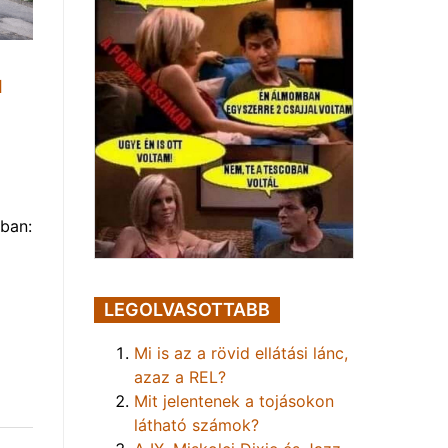
1
ban:
LEGOLVASOTTABB
Mi is az a rövid ellátási lánc,
azaz a REL?
Mit jelentenek a tojásokon
látható számok?