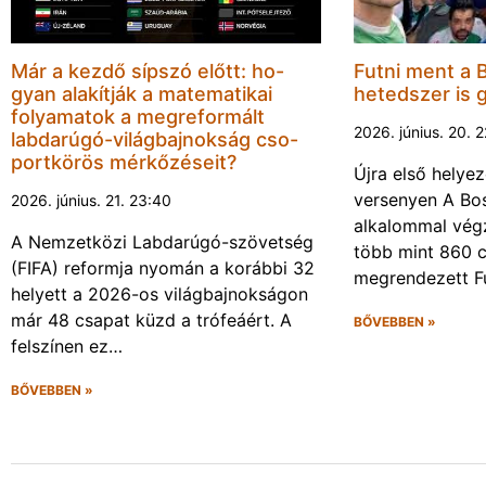
Már a kezdő sípszó előtt: ho-
Futni ment a 
gyan alakítják a matematikai
hetedszer is 
folyamatok a megreformált
2026. június. 20. 
labdarúgó-világbajnokság cso-
portkörös mérkőzéseit?
Újra első helyez
versenyen A Bos
2026. június. 21. 23:40
alkalommal végz
A Nemzetközi Labdarúgó-szövetség
több mint 860 c
(FIFA) reformja nyomán a korábbi 32
megrendezett F
helyett a 2026-os világbajnokságon
már 48 csapat küzd a trófeáért. A
BŐVEBBEN »
felszínen ez…
BŐVEBBEN »