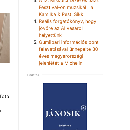
A IX. Miskolci Dixie és Jazz
Fesztivál-on muzsikál a
Kamilka & Pesti Sikk
Reális forgatókönyv, hogy
jövőre az AI vásárol
helyettünk
Gumiipari információs pont
felavatásával ünnepelte 30
éves magyarországi
jelenlétét a Michelin
Hirdetés
Toto
a