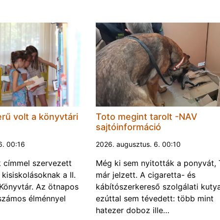
rű volt a könyvtári
Toto megint tarolt -NAV
sajtóinformáció
6. 00:16
2026. augusztus. 6. 00:10
k címmel szervezett
Még ki sem nyitották a ponyvát, 
kisiskolásoknak a II.
már jelzett. A cigaretta- és
Könyvtár. Az ötnapos
kábítószerkereső szolgálati kuty
számos élménnyel
ezúttal sem tévedett: több mint
hatezer doboz ille…