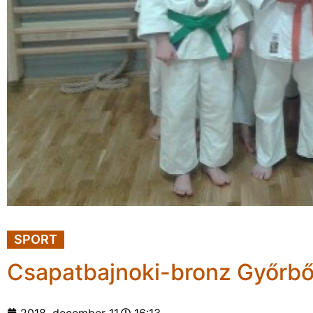
SPORT
Csapatbajnoki-bronz Győrbő