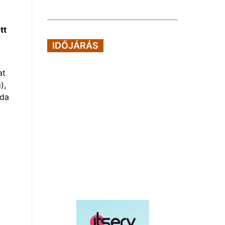
tt
IDŐJÁRÁS
at
),
ida