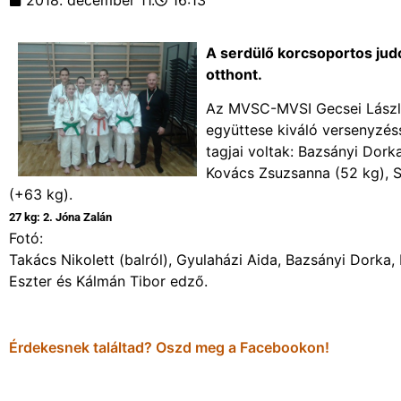
2018. december 11.
16:13
A serdülő korcsoportos ju
otthont.
Az MVSC-MVSI Gecsei László,
együttese kiváló versenyzés
tagjai voltak: Bazsányi Dork
Kovács Zsuzsanna (52 kg), Sz
(+63 kg).
27 kg: 2. Jóna Zalán
Fotó:
Takács Nikolett (balról), Gyulaházi Aida, Bazsányi Dorka,
Eszter és Kálmán Tibor edző.
Érdekesnek találtad? Oszd meg a Facebookon!