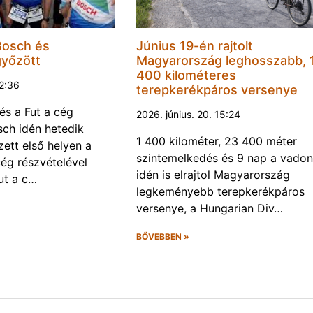
Bosch és
Június 19-én rajtolt
győzött
Magyarország leghosszabb, 
400 kilométeres
22:36
terepkerékpáros versenye
és a Fut a cég
2026. június. 20. 15:24
ch idén hetedik
1 400 kilométer, 23 400 méter
ett első helyen a
szintemelkedés és 9 nap a vadon
ég részvételével
idén is elrajtol Magyarország
ut a c…
legkeményebb terepkerékpáros
versenye, a Hungarian Div…
BŐVEBBEN »