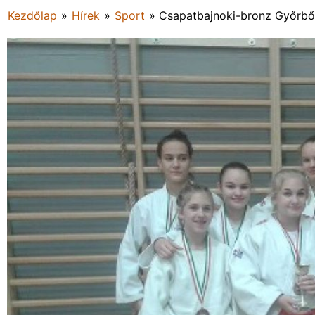
Kezdőlap
»
Hírek
»
Sport
»
Csapatbajnoki-bronz Győrbő