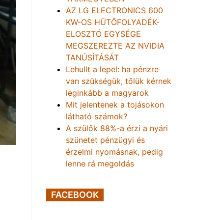
AZ LG ELECTRONICS 600
KW-OS HŰTŐFOLYADÉK-
ELOSZTÓ EGYSÉGE
MEGSZEREZTE AZ NVIDIA
TANÚSÍTÁSÁT
Lehullt a lepel: ha pénzre
van szükségük, tőlük kérnek
leginkább a magyarok
Mit jelentenek a tojásokon
látható számok?
A szülők 88%-a érzi a nyári
szünetet pénzügyi és
érzelmi nyomásnak, pedig
lenne rá megoldás
FACEBOOK