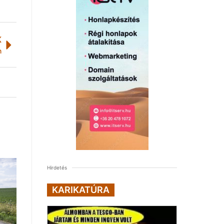
K
n
Hirdetés
KARIKATÚRA