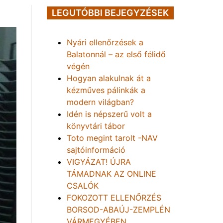
LEGUTÓBBI BEJEGYZÉSEK
Nyári ellenőrzések a
Balatonnál – az első félidő
végén
Hogyan alakulnak át a
kézműves pálinkák a
modern világban?
Idén is népszerű volt a
könyvtári tábor
Toto megint tarolt -NAV
sajtóinformáció
VIGYÁZAT! ÚJRA
TÁMADNAK AZ ONLINE
CSALÓK
FOKOZOTT ELLENŐRZÉS
BORSOD-ABAÚJ-ZEMPLÉN
VÁRMEGYÉBEN