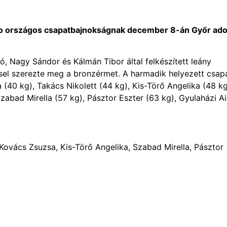
do országos csapatbajnokságnak december 8-án Győr ado
 Nagy Sándor és Kálmán Tibor által felkészített leány
sel szerezte meg a bronzérmet. A harmadik helyezett csap
a (40 kg), Takács Nikolett (44 kg), Kis-Törő Angelika (48 kg
abad Mirella (57 kg), Pásztor Eszter (63 kg), Gyulaházi A
 Kovács Zsuzsa, Kis-Törő Angelika, Szabad Mirella, Pásztor