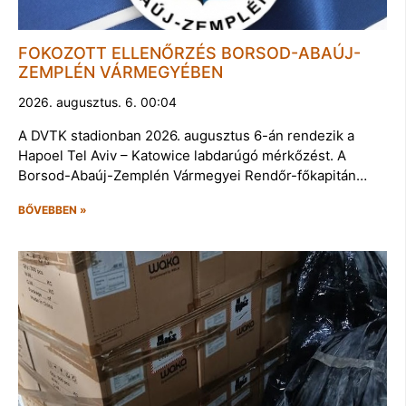
FOKOZOTT ELLENŐRZÉS BORSOD-ABAÚJ-
ZEMPLÉN VÁRMEGYÉBEN
2026. augusztus. 6. 00:04
A DVTK stadionban 2026. augusztus 6-án rendezik a
Hapoel Tel Aviv – Katowice labdarúgó mérkőzést. A
Borsod-Abaúj-Zemplén Vármegyei Rendőr-főkapitán…
BŐVEBBEN »