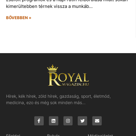
kimerültebben térnek vissza a munkáb…
BŐVEBBEN »
Hírek, kék hírek, zöld hírek, gazdaság, sport, életmód,
medicina, ezo és még sok minden más…
Főoldal
Bulvár
Médiaajánlat