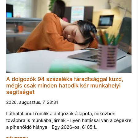
A dolgozók 94 százaléka fáradtsággal küzd,
mégis csak minden hatodik kér munkahelyi
segítséget
2026. augusztus. 7. 23:31
Láthatatlanul romlik a dolgozók állapota, miközben
továbbra is munkába járnak - Ilyen hatással van a cégekre
a pihenőidő hiánya - Egy 2026-os, 6105 f…