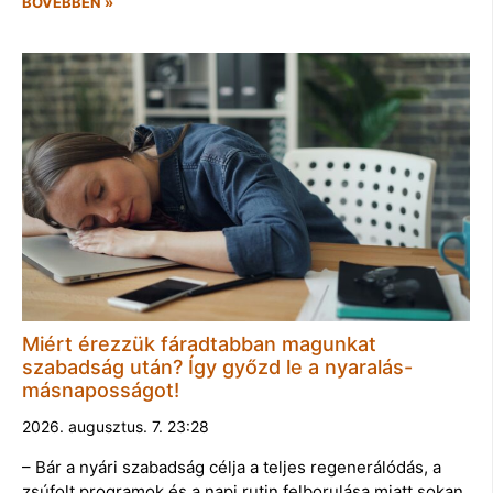
BŐVEBBEN »
Miért érezzük fáradtabban magunkat
szabadság után? Így győzd le a nyaralás-
másnaposságot!
2026. augusztus. 7. 23:28
– Bár a nyári szabadság célja a teljes regenerálódás, a
zsúfolt programok és a napi rutin felborulása miatt sokan