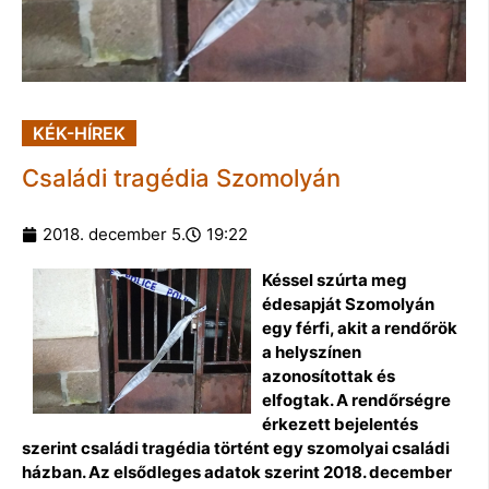
KÉK-HÍREK
Családi tragédia Szomolyán
2018. december 5.
19:22
Késsel szúrta meg
édesapját Szomolyán
egy férfi, akit a rendőrök
a helyszínen
azonosítottak és
elfogtak. A rendőrségre
érkezett bejelentés
szerint családi tragédia történt egy szomolyai családi
házban. Az elsődleges adatok szerint 2018. december