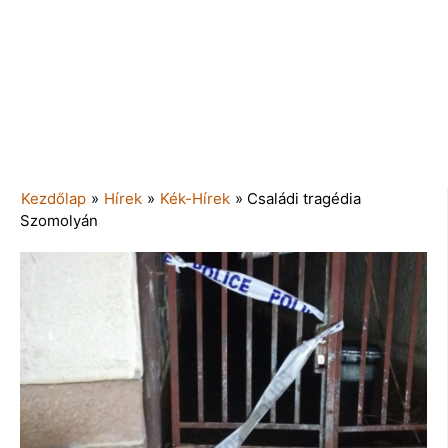
Kezdőlap
»
Hírek
»
Kék-Hírek
»
Családi tragédia
Szomolyán