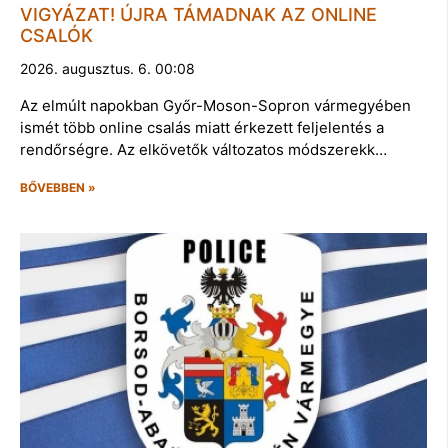
VIGYÁZAT! ÚJRA TÁMADNAK AZ ONLINE
CSALÓK
2026. augusztus. 6. 00:08
Az elmúlt napokban Győr-Moson-Sopron vármegyében
ismét több online csalás miatt érkezett feljelentés a
rendőrségre. Az elkövetők változatos módszerekk…
BŐVEBBEN »