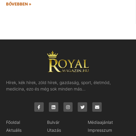
BŐVEBBEN »
Hírek, kék hírek, zöld hírek, gazdaság, sport, életmód,
medicina, ezo és még sok minden más…
Főoldal
Bulvár
Médiaajánlat
Aktuális
Utazás
Impresszum