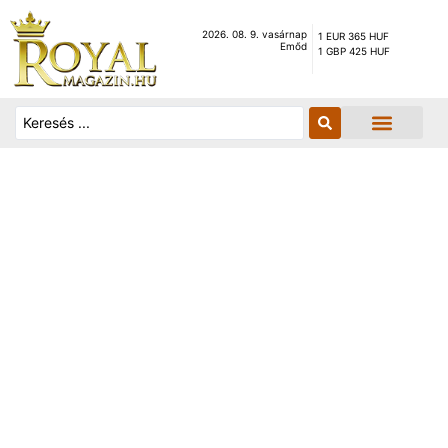
2026. 08. 9. vasárnap
1 EUR 365 HUF
Emőd
1 GBP 425 HUF