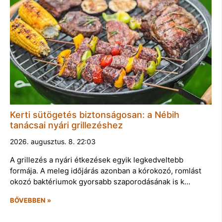
Kerti sütögetés biztonságosan: a Nébih
tanácsai nyári grillezéshez
2026. augusztus. 8. 22:03
A grillezés a nyári étkezések egyik legkedveltebb
formája. A meleg időjárás azonban a kórokozó, romlást
okozó baktériumok gyorsabb szaporodásának is k…
BŐVEBBEN »