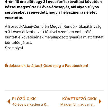
4-én, 18 óra előtt egy 31 éves férfi szóváltást követően
késsel megszúrta 61 éves édesapját, aki olyan súlyos
sérüléseket szenvedett, hogy a helyszínen az életét
vesztette.
A Borsod-Abaúj-Zemplén Megyei Rendőr-főkapitányság
a 31 éves őrizetbe vett férfival szemben emberölés
bűntett elkövetésének megalapozott gyanúja miatt folytat
büntetőeljárást.
Szomolya1
Érdekesnek találtad? Oszd meg a Facebookon!
ELŐZŐ CIKK
KÖVETKEZŐ CIKK
40 éve parketten a KÖDMÖN
Minden 5. magyar adott már tovább karácsonyra kapott ajándékot