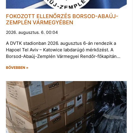
FOKOZOTT ELLENŐRZÉS BORSOD-ABAÚJ-
ZEMPLÉN VÁRMEGYÉBEN
2026. augusztus. 6. 00:04
A DVTK stadionban 2026. augusztus 6-án rendezik a
Hapoel Tel Aviv – Katowice labdarúgó mérkőzést. A
Borsod-Abaúj-Zemplén Vármegyei Rendőr-főkapitán…
BŐVEBBEN »