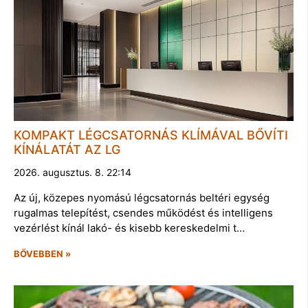
KOMPAKT LÉGCSATORNÁS KLÍMÁVAL BŐVÍTI
KÍNÁLATÁT AZ LG
2026. augusztus. 8. 22:14
Az új, közepes nyomású légcsatornás beltéri egység
rugalmas telepítést, csendes működést és intelligens
vezérlést kínál lakó- és kisebb kereskedelmi t…
BŐVEBBEN »