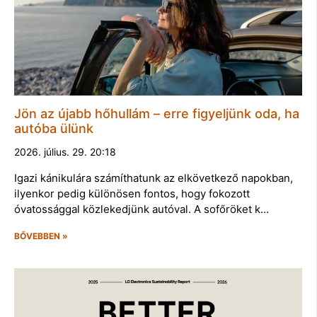
Jön az újabb hőhullám – erre figyeljünk oda, ha
autóba ülünk
2026. július. 29. 20:18
Igazi kánikulára számíthatunk az elkövetkező napokban,
ilyenkor pedig különösen fontos, hogy fokozott
óvatossággal közlekedjünk autóval. A sofőröket k…
BŐVEBBEN »