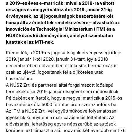
a 2019-es éves e-matricák; mivel a 2018-ra váltott
országos és megyei változatok 2019. január 31-ig
érvényesek, az új jogosultságok beszerzésére két
hónap áll az érintettek rendelkezésére – olvasható az
Innovációs és Technológiai Minisztérium (ITM) és a
NÚSZ közös közleményében, amelyet szombaton
jutattak el az MTI-nek.
Kiemelték, a 2019-es jogosultságok érvényességi ideje
2019. január 1-től 2020. január 31-tart, így a 2018
decemberében elővételben értékesített e-matricák is
csak az újévtől jogosítanak fel a díjköteles utak
használatára.
A NÚSZ Zrt. és partnerei által forgalmazott időalapú
termékek díjai 2019. január elsejével sem módosulnak.
Példaként említették, hogy a megyei matricák a 2015-ös
bevezetésük óta 5000 forintos áron szerezhetőek be.
Az ITM a NÚSZ Zrt.-vel együttműködve folyamatosan
igyekszik könnyíteni a matricavásárlás feltételeit. Az
elővásárlási lehetőség egyre népszerűbb az autósok
körében, ezt támasztja alá, hogy míg két éve több mint 76