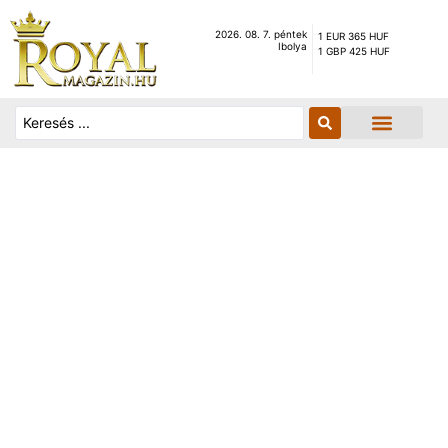
2026. 08. 7. péntek
1 EUR 365 HUF
Ibolya
1 GBP 425 HUF