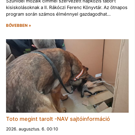
Szünidei mozaik címmel szervezett napközis tábort
kisiskolásoknak a II. Rákóczi Ferenc Könyvtár. Az ötnapos
program során számos élménnyel gazdagodhat…
BŐVEBBEN »
Toto megint tarolt -NAV sajtóinformáció
2026. augusztus. 6. 00:10