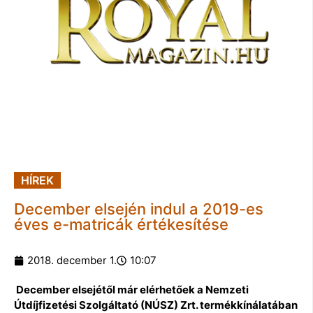
HÍREK
December elsején indul a 2019-es
éves e-matricák értékesítése
2018. december 1.
10:07
December elsejétől már elérhetőek a Nemzeti
Útdíjfizetési Szolgáltató (NÚSZ) Zrt. termékkínálatában