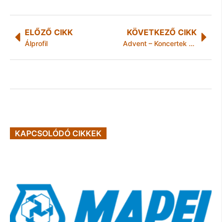
ELŐZŐ CIKK
KÖVETKEZŐ CIKK
Álprofil
Advent – Koncertek és betlehemezés is lesz a Gödöllői Királyi Kastélyban
KAPCSOLÓDÓ CIKKEK