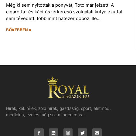
Még ki sem nyitották a ponyvát, Toto már jelzett. A
cigaretta- és kábítószerkereső szolgálati kutya ezúttal
sem tévedett: több mint hatezer doboz ille…
BŐVEBBEN »
Hírek, kék hírek, zöld hírek, gazdaság, sport, életmód,
medicina, ezo és még sok minden más…