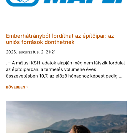
Emberhátrányból fordíthat az építőipar: az
uniós források dönthetnek
2026. augusztus. 2. 21:21
. – A májusi KSH-adatok alapján még nem látszik fordulat
az építőiparban: a termelés volumene éves
összevetésben 10,7, az előző hónaphoz képest pedig …
BŐVEBBEN »