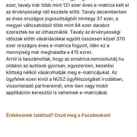
ezer, tavaly már több mint 121 ezer éves e-matrica kelt el
az érvényességi idő kezdete előtt. Tavaly decemberben
az éves országos jogosultságból mintegy 37 ezer, a
megyei változatokból több mint 84 ezer darabot
szereztek be az úthasználók. Tavaly az érvényességi
időszak előtti vásárlásokkal együtt összesen közel 370
ezer országos éves e-matrica fogyott, idén ez a
mennyiség már meghaladta a 415 ezret.
Arról is beszámoltak, hogy az ematrica.nemzetiutdij.hu
oldalon az autósok gyorsan, egyszerűen, kezelési
költség nélkül vásárolhatják meg e-matricájukat. Az
ügyfelek ezen kívül a NÚSZ ügyfélszolgálati irodáiban,
viszonteladó partnereinél, sms-ben vagy mobil
applikáción keresztül is vehetnek e-matricákat.
Érdekesnek találtad? Oszd meg a Facebookon!