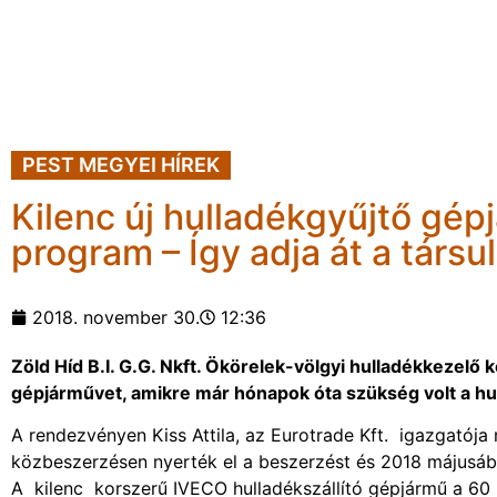
PEST MEGYEI HÍREK
Kilenc új hulladékgyűjtő gépj
program – Így adja át a társ
2018. november 30.
12:36
Zöld Híd B.I. G.G. Nkft. Ökörelek-völgyi hulladékkezelő
gépjárművet, amikre már hónapok óta szükség volt a hul
A rendezvényen Kiss Attila, az Eurotrade Kft. igazgató
közbeszerzésen nyerték el a beszerzést és 2018 májusáb
A kilenc korszerű IVECO hulladékszállító gépjármű a 60 l