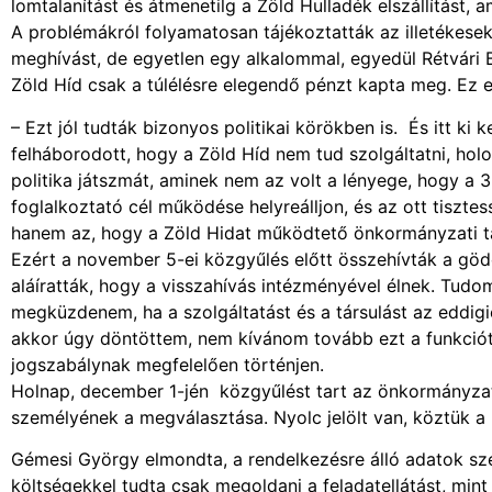
lomtalanítást és átmenetilg a Zöld Hulladék elszállítást, a
A problémákról folyamatosan tájékoztatták az illetékes
meghívást, de egyetlen egy alkalommal, egyedül Rétvári Be
Zöld Híd csak a túlélésre elegendő pénzt kapta meg. Ez 
– Ezt jól tudták bizonyos politikai körökben is. És itt ki
felháborodott, hogy a Zöld Híd nem tud szolgáltatni, hol
politika játszmát, aminek nem az volt a lényege, hogy a
foglalkoztató cél működése helyreálljon, és az ott tiszt
hanem az, hogy a Zöld Hidat működtető önkormányzati tá
Ezért a november 5-ei közgyűlés előtt összehívták a göd
aláíratták, hogy a visszahívás intézményével élnek. Tudomá
megküzdenem, ha a szolgáltatást és a társulást az eddi
akkor úgy döntöttem, nem kívánom tovább ezt a funkciót
jogszabálynak megfelelően történjen.
Holnap, december 1-jén közgyűlést tart az önkormányzati 
személyének a megválasztása. Nyolc jelölt van, köztük a Fi
Gémesi György elmondta, a rendelkezésre álló adatok sz
költségekkel tudta csak megoldani a feladatellátást, mi