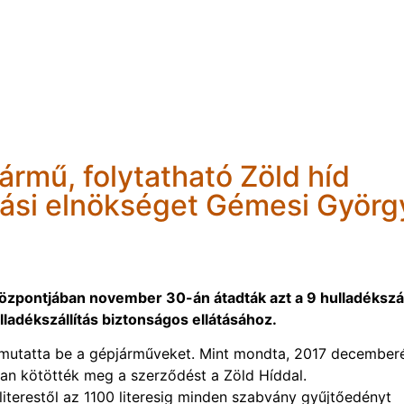
ármű, folytatható Zöld híd
ulási elnökséget Gémesi Györg
 központjában november 30-án átadták azt a 9 hulladékszál
ladékszállítás biztonságos ellátásához.
ja mutatta be a gépjárműveket. Mint mondta, 2017 decembe
an kötötték meg a szerződést a Zöld Híddal.
iterestől az 1100 literesig minden szabvány gyűjtőedényt