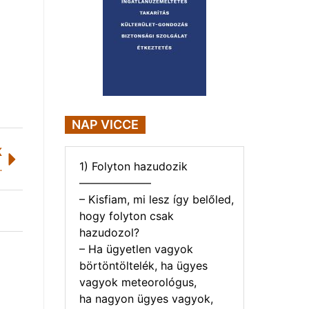
NAP VICCE
K
1) Folyton hazudozik
 December. 3
——————–
– Kisfiam, mi lesz így belőled,
hogy folyton csak
hazudozol?
– Ha ügyetlen vagyok
börtöntöltelék, ha ügyes
vagyok meteorológus,
ha nagyon ügyes vagyok,