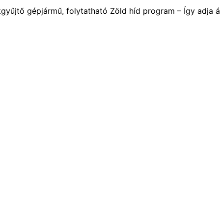
kgyűjtő gépjármű, folytatható Zöld híd program – Így adja á