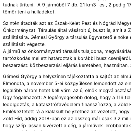
tudnak üríteni. A 9 járműből 7 db. 21 km3 -es , 2 pedig 
tömöríteni a hulladékot.
Szintén átadták azt az Észak-Kelet Pest és Nógrád Megy
Önkormányzati Társulás által vásárolt új buszt is, amit 
szállítására. Gémesi György a társulás ügyvezető elnöke
szállítását végezte.
A jármű az önkormányzati társulás tulajdona, megvásárlá
tartózkodás mellett határoztak a korábbi busz cseréjéről
beszerzést: közbeszerzési eljárás keretében, használtan, 3
Gémesi György a helyszínen tájékoztatta a sajtót az elmú
Elmondta, a november 5-ei közgyűlésen lemondott az elnö
legalább három hetet kell várni az új elnök megválasztás
Úgy fogalmazott: A leglényegesebb dolog, hogy a 116 tel
ledolgozták, a katasztrófavédelem finanszírozza, a Zöld Hí
Emlékeztetett rá a kialakult helyzethez az vezetett, hogy
Zöld Híd, addig 2018-ban ez az összeg már csak 3,2 milli
hogy szép lassan kivérzett a cég, a járművek lerobbantak, 