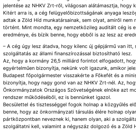
jelentése az NHKV Zrt-ről, világosan alátámasztja, hogy
Kitért arra is, a cég felügyelőbizottságának anyaga leszö
adtak a Zöld Híd munkatársainak, sem olyat, amiről nem 
történt. Mint mondta, egy nemzetközileg auditált cég is 
eredménye, és bízik benne, hogy ebből is az lesz az ere
– A cég úgy lesz átadva, hogy kilenc új gépjármű van itt
szolgáltatás az állami finanszírozással biztosítható lesz.
Az, hogy a kormány 26,5 milliárd forintot elfogadott, hog
egyértelműen bizonyítja, nekünk volt igazunk, amikor jel
Budapest főpolgármester visszakérte a Főkefét és a mini
bizonyítja, hogy nagy gond van az NHKV Zrt-nél. Az, hog
Önkormányzatok Országos Szövetségének elnöke azt mondt
rendszer működéséből, ez is bennünket igazol.
Becsülettel és tisztességgel fogok holnap a közgyűlés előt
benne, hogy az önkormányzati társulás élére holnap olyan
pártközpontban neveznek ki, hanem olyan, aki a szolgálta
szolgáltatni kell, valamint a négyszáz dolgozó és a Zöld