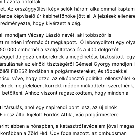
mit azóta pótoltak.
eket. Az országgyűlési képviselők három alkalommal kaptam
nce képviselő úr kabinetfőnöke jött el. A jelzések ellenér
eredményezte, hogy kivérzett a cég.
 kell mondjam Vécsey László nevét, aki többször is
ott minden információt megkapott. Ő lebonyolított egy oly
 350 000 embernél a szolgáltatása és a 400 dolgozót
ességgel dolgozó embereknek a megélhetése biztosított legy
rsulásnak az elnöki tisztségéről Gémesi György mondjon l
öllői FIDESZ irodában a polgármestereket, és többekkel
sul véve, hogy ezzel az elképesztő politikai ellenszéllel ke
gieknek megfelelően, korrekt módon működtetni szeretnénk,
 betölteni. Ahhoz viszont ragaszkodtam, hogy minden a
társulás, ahol egy napirendi pont lesz, az új elnök
desz által kijelölt Fördős Attila, Vác polgármestere.
erint ebben a hónapban, a katasztrófavédelem jóval maga
nt korábban a Zöld Híd. Úgy fogalmazott, az ombudsman