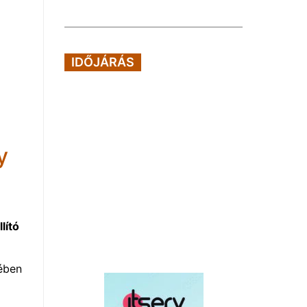
IDŐJÁRÁS
y
lító
rében