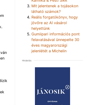
Kamilka & Pesti Sikk
Mit jelentenek a tojásokon
m
látható számok?
nem
Reális forgatókönyv, hogy
jövőre az AI vásárol
k.
helyettünk
Gumiipari információs pont
felavatásával ünnepelte 30
éves magyarországi
jelenlétét a Michelin
tván
űen
Hirdetés
Bízik
nek