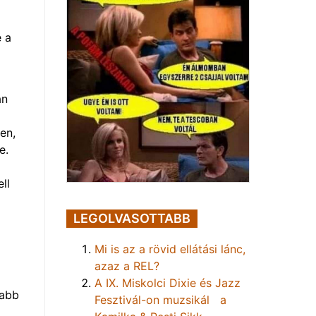
e a
an
en,
e.
ll
LEGOLVASOTTABB
Mi is az a rövid ellátási lánc,
azaz a REL?
A IX. Miskolci Dixie és Jazz
sabb
Fesztivál-on muzsikál a