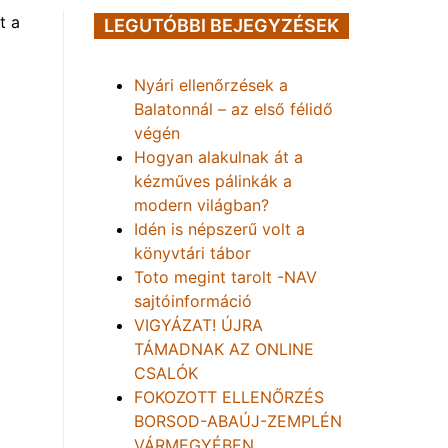
t a
LEGUTÓBBI BEJEGYZÉSEK
Nyári ellenőrzések a
Balatonnál – az első félidő
végén
Hogyan alakulnak át a
kézműves pálinkák a
modern világban?
Idén is népszerű volt a
könyvtári tábor
Toto megint tarolt -NAV
sajtóinformáció
VIGYÁZAT! ÚJRA
TÁMADNAK AZ ONLINE
CSALÓK
FOKOZOTT ELLENŐRZÉS
BORSOD-ABAÚJ-ZEMPLÉN
VÁRMEGYÉBEN