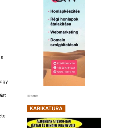
 a
hogy
ást
Hirdetés
KARIKATÚRA
a
te,