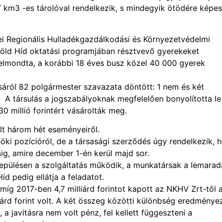
17 km3 -es tárolóval rendelkezik, s mindegyik ötödére képes
ei Regionális Hulladékgazdálkodási és Környezetvédelmi
a Zöld Híd oktatási programjában résztvevő gyerekeket
 elmondta, a korábbi 18 éves busz közel 40 000 gyerek
sáról 82 polgármester szavazata döntött: 1 nem és két
. A társulás a jogszabályoknak megfelelően bonyolította le
0 millió forintért vásárolták meg.
lt három hét eseményeiről.
ki pozícióról, de a társasági szerződés úgy rendelkezik, 
áig, amire december 1-én kerül majd sor.
epülésen a szolgáltatás működik, a munkatársak a lemarad
d pedig ellátja a feladatot.
 míg 2017-ben 4,7 milliárd forintot kapott az NKHV Zrt-től 
árd forint volt. A két összeg közötti különbség eredményez
a javításra nem volt pénz, fel kellett függeszteni a