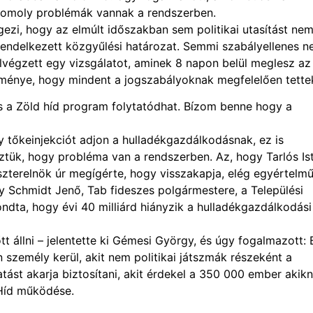
 komoly problémák vannak a rendszerben.
gezi, hogy az elmúlt időszakban sem politikai utasítást ne
rendelkezett közgyűlési határozat. Semmi szabályellenes 
elvégzett egy vizsgálatot, aminek 8 napon belül meglesz az
dménye, hogy mindent a jogszabályoknak megfelelően tette
, s a Zöld híd program folytatódhat. Bízom benne hogy a
y tőkeinjekciót adjon a hulladékgazdálkodásnak, ez is
eztük, hogy probléma van a rendszerben. Az, hogy Tarlós Is
szterelnök úr megígérte, hogy visszakapja, elég egyértelm
y Schmidt Jenő, Tab fideszes polgármestere, a Települési
a, hogy évi 40 milliárd hiányzik a hulladékgazdálkodási
t állni – jelentette ki Gémesi György, és úgy fogalmazott: 
 személy kerül, akit nem politikai játszmák részeként a
tást akarja biztosítani, akit érdekel a 350 000 ember akik
 Híd működése.