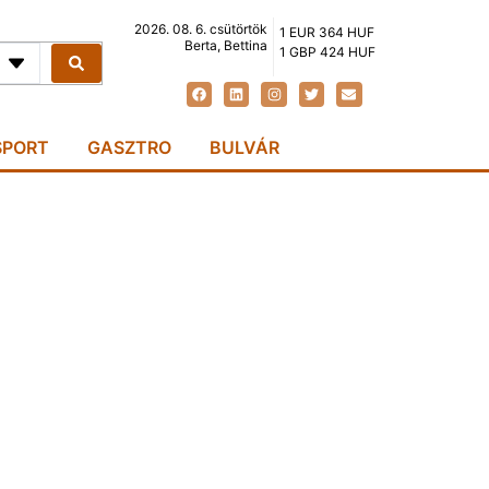
2026. 08. 6. csütörtök
1 EUR 364 HUF
Berta, Bettina
1 GBP 424 HUF
SPORT
GASZTRO
BULVÁR