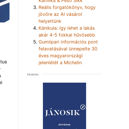
Kamilka & Pesti Sikk
Reális forgatókönyv, hogy
jövőre az AI vásárol
helyettünk
Kánikula: így lehet a lakás
akár 4-5 fokkal hűvösebb
Gumiipari információs pont
felavatásával ünnepelte 30
éves magyarországi
tus
jelenlétét a Michelin
–
Hirdetés
A
i