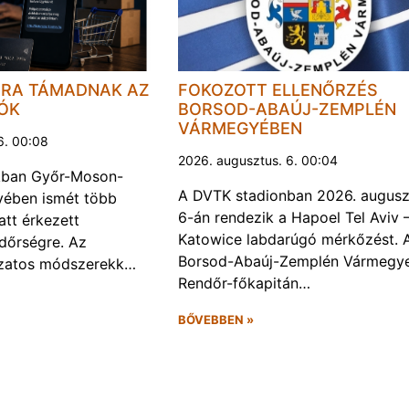
JRA TÁMADNAK AZ
FOKOZOTT ELLENŐRZÉS
LÓK
BORSOD-ABAÚJ-ZEMPLÉN
VÁRMEGYÉBEN
6. 00:08
2026. augusztus. 6. 00:04
kban Győr-Moson-
A DVTK stadionban 2026. augusz
ében ismét több
6-án rendezik a Hapoel Tel Aviv 
att érkezett
Katowice labdarúgó mérkőzést. 
ndőrségre. Az
Borsod-Abaúj-Zemplén Vármegye
ozatos módszerekk…
Rendőr-főkapitán…
BŐVEBBEN »