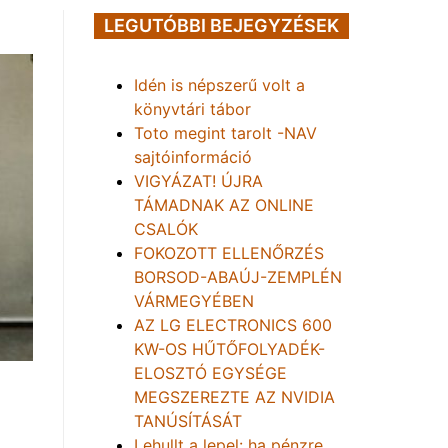
LEGUTÓBBI BEJEGYZÉSEK
Idén is népszerű volt a
könyvtári tábor
Toto megint tarolt -NAV
sajtóinformáció
VIGYÁZAT! ÚJRA
TÁMADNAK AZ ONLINE
CSALÓK
FOKOZOTT ELLENŐRZÉS
BORSOD-ABAÚJ-ZEMPLÉN
VÁRMEGYÉBEN
AZ LG ELECTRONICS 600
KW-OS HŰTŐFOLYADÉK-
ELOSZTÓ EGYSÉGE
MEGSZEREZTE AZ NVIDIA
TANÚSÍTÁSÁT
Lehullt a lepel: ha pénzre