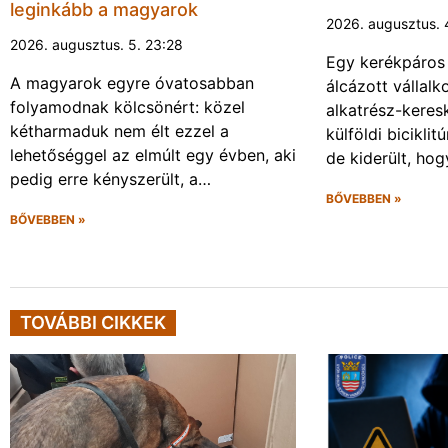
leginkább a magyarok
2026. augusztus. 
2026. augusztus. 5. 23:28
Egy kerékpáros
A magyarok egyre óvatosabban
álcázott vállalk
folyamodnak kölcsönért: közel
alkatrész-keres
kétharmaduk nem élt ezzel a
külföldi biciklit
lehetőséggel az elmúlt egy évben, aki
de kiderült, ho
pedig erre kényszerült, a…
BŐVEBBEN »
BŐVEBBEN »
TOVÁBBI CIKKEK