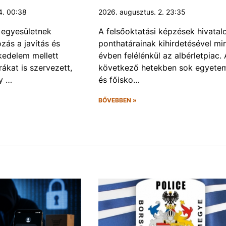
4. 00:38
2026. augusztus. 2. 23:35
 egyesületnek
A felsőoktatási képzések hivatal
ozás a javítás és
ponthatárainak kihirdetésével mi
kedelem mellett
évben felélénkül az albérletpiac. 
úrákat is szervezett,
következő hetekben sok egyete
gy …
és főisko…
BŐVEBBEN »