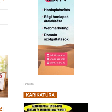
enáriumán
Hirdetés
KARIKATÚRA
ól