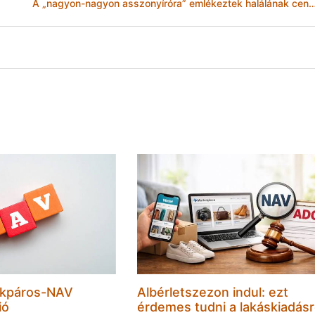
A „nagyon-nagyon asszonyíróra” emlékeztek halálának cent
ékpáros-NAV
Albérletszezon indul: ezt
ió
érdemes tudni a lakáskiadásr