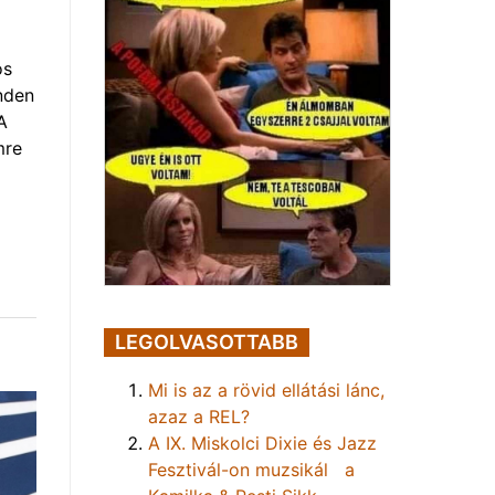
os
nden
A
mre
LEGOLVASOTTABB
Mi is az a rövid ellátási lánc,
azaz a REL?
A IX. Miskolci Dixie és Jazz
Fesztivál-on muzsikál a