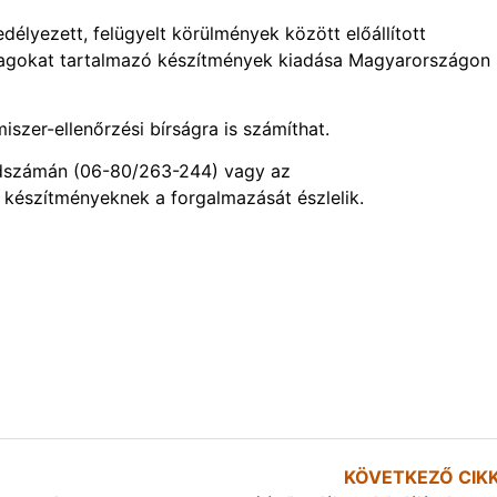
élyezett, felügyelt körülmények között előállított
yagokat tartalmazó készítmények kiadása Magyarországon
szer-ellenőrzési bírságra is számíthat.
öldszámán (06-80/263-244) vagy az
 készítményeknek a forgalmazását észlelik.
KÖVETKEZŐ CIK