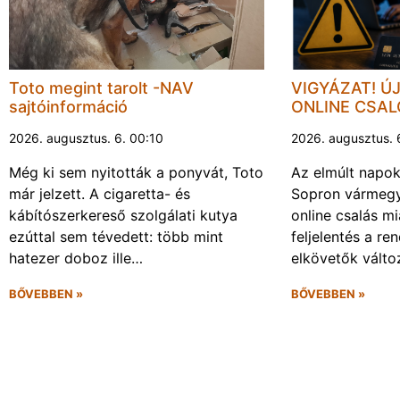
Toto megint tarolt -NAV
VIGYÁZAT! Ú
sajtóinformáció
ONLINE CSA
2026. augusztus. 6. 00:10
2026. augusztus. 
Még ki sem nyitották a ponyvát, Toto
Az elmúlt napo
már jelzett. A cigaretta- és
Sopron vármegy
kábítószerkereső szolgálati kutya
online csalás mi
ezúttal sem tévedett: több mint
feljelentés a re
hatezer doboz ille…
elkövetők vált
BŐVEBBEN »
BŐVEBBEN »