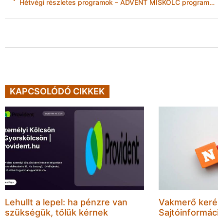
Hétvégi részletes programok – ADVENT MISKOLC programsorozat
KAPCSOLÓDÓ CIKKEK
Lehullt a lepel: ha pénzre van
Vakmerő ker
szükségük, tőlük kérnek
Sajtóinformác