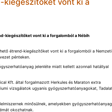
-kiegészítőket vont ki a
d-kiegészítőket vont ki a forgalomból a Nébih
lhető étrend-kiegészítőket vont ki a forgalomból a Nemzeti
rvezet pénteken.
yszerhatóanyag jelenléte miatt kellett azonnali hatállyal
ical Kft. által forgalmazott Herkules és Maraton extra
iumi vizsgálatok ugyanis gyógyszerhatóanyagokat, Tadalaf
élelmiszernek minősülnek, amelyekben gyógyszerhatóanya
lémát okozhatnak.