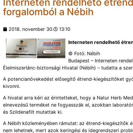
Interneten rendelhető étrend
forgalomból a Nébih
2018. november 30.
13:10
Interneten rendelhető étren
© Fotó: Nébih
Budapest – Interneten rende
Élelmiszerlánc-biztonsági Hivatal (Nébih) – tudatta a sze
A potencianövekedést elősegítő étrend-kiegészítőket gyóg
kivonni.
A hivatal arra kéri az érintetteket, hogy a Natur Herb Med
elnevezésű terméket ne fogyasszák el, azokban laboratór
és Szildenafilt mutattak ki.
A Nébih közleményében rámutat: az étrend-kiegészítők 
nem lehetnek, mert azok keringési és idegrendszeri prob