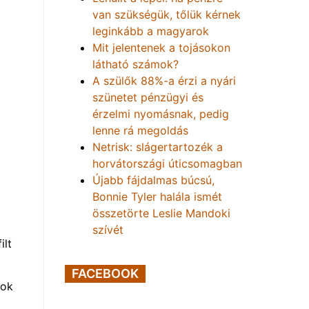
van szükségük, tőlük kérnek
leginkább a magyarok
Mit jelentenek a tojásokon
látható számok?
A szülők 88%-a érzi a nyári
szünetet pénzügyi és
érzelmi nyomásnak, pedig
lenne rá megoldás
Netrisk: slágertartozék a
horvátországi úticsomagban
Újabb fájdalmas búcsú,
Bonnie Tyler halála ismét
összetörte Leslie Mandoki
szívét
ilt
FACEBOOK
gok