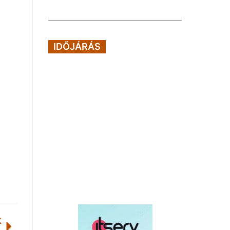
IDŐJÁRÁS
K