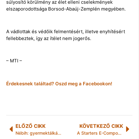
súlyosító körülmény az élet elleni cselekmények
elszaporodottsága Borsod-Abaúj-Zemplén megyében.
A vádlottak és védőik felmentésért, illetve enyhítésért
fellebbeztek, így az ítélet nem jogerős.
– MTI –
Érdekesnek találtad? Oszd meg a Facebookon!
ELŐZŐ CIKK
KÖVETKEZŐ CIKK
Nébih: gyermektálkát vontak ki a forgalomból
A Starters E-Components Generators Automotive Hungary Kft. és a Miskolci Egyetem összefog az utánpótlásnevelés érdekében