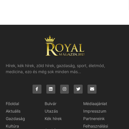
Hírek, kék hírek, zöld hírek, gazdaság, sport, életmód,
medicina, ezo és még sok minden más…
Főoldal
Bulvár
Médiaajánlat
Aktuális
Utazás
Impresszum
Gazdaság
Kék hírek
Partnereink
Kultúra
Felhasználási