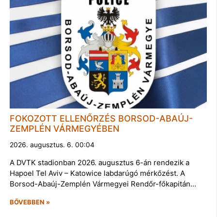
FOKOZOTT ELLENŐRZÉS BORSOD-ABAÚJ-
ZEMPLÉN VÁRMEGYÉBEN
2026. augusztus. 6. 00:04
A DVTK stadionban 2026. augusztus 6-án rendezik a
Hapoel Tel Aviv – Katowice labdarúgó mérkőzést. A
Borsod-Abaúj-Zemplén Vármegyei Rendőr-főkapitán…
BŐVEBBEN »