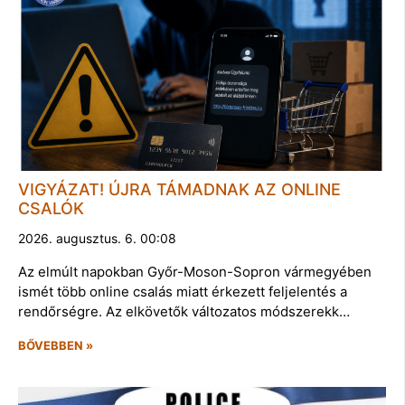
VIGYÁZAT! ÚJRA TÁMADNAK AZ ONLINE
CSALÓK
2026. augusztus. 6. 00:08
Az elmúlt napokban Győr-Moson-Sopron vármegyében
ismét több online csalás miatt érkezett feljelentés a
rendőrségre. Az elkövetők változatos módszerekk…
BŐVEBBEN »