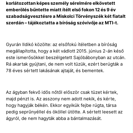
korlátozottan képes személy sérelmére elkövetett
emberölés bűntette miatt ítélt első fokon 12 és 9 év
szabadságvesztésre a Miskolci Törvényszék két fiatalt
szerdán – tájékoztatta a bíróság szóvivője az MTI-t.
Gyurán Ildikó közölte: az elsőfokú ítéletben a bíróság
megállapította, hogy a két vádlott 2015. június 2-án késő
este ismerősökkel beszélgetett Sajóbábonyban az utcán.
Rá akartak gyújtani, de nem volt tüzük, ezért berúgták a
78 éves sértett lakásának ajtaját, és bementek.
Az ágyban fekvő idős nőtől először csak tüzet kértek,
majd pénzt is. Az asszony nem adott nekik, és kérte,
hogy hagyják békén. Ekkor egyikük fejbe rúgta, társa
pedig seprűnyéllel és ököllel ütötte. A sértett leesett az
ágyról, de nem hagyták abba a bántalmazását.