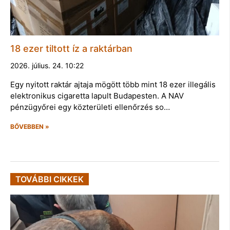
18 ezer tiltott íz a raktárban
2026. július. 24. 10:22
Egy nyitott raktár ajtaja mögött több mint 18 ezer illegális
elektronikus cigaretta lapult Budapesten. A NAV
pénzügyőrei egy közterületi ellenőrzés so…
BŐVEBBEN »
TOVÁBBI CIKKEK