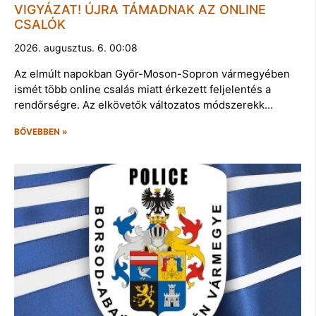
VIGYÁZAT! ÚJRA TÁMADNAK AZ ONLINE
CSALÓK
2026. augusztus. 6. 00:08
Az elmúlt napokban Győr-Moson-Sopron vármegyében
ismét több online csalás miatt érkezett feljelentés a
rendőrségre. Az elkövetők változatos módszerekk…
BŐVEBBEN »