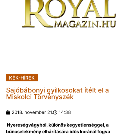
KÉK-HÍREK
Sajóbábonyi gyilkosokat ítélt el a
Miskolci Törvényszék
2018. november 21.
14:38
Nyereségvágyból, különös kegyetlenséggel, a
bűncselekmény elhárítására idős koránál fogva