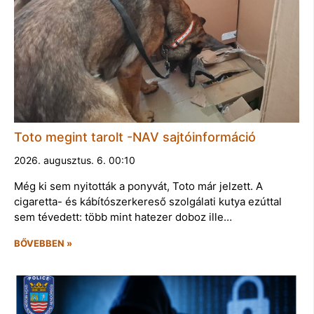
Toto megint tarolt -NAV sajtóinformáció
2026. augusztus. 6. 00:10
Még ki sem nyitották a ponyvát, Toto már jelzett. A
cigaretta- és kábítószerkereső szolgálati kutya ezúttal
sem tévedett: több mint hatezer doboz ille…
BŐVEBBEN »