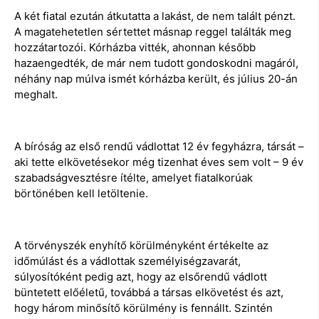
A két fiatal ezután átkutatta a lakást, de nem talált pénzt.
A magatehetetlen sértettet másnap reggel találták meg
hozzátartozói. Kórházba vitték, ahonnan később
hazaengedték, de már nem tudott gondoskodni magáról,
néhány nap múlva ismét kórházba került, és július 20-án
meghalt.
A bíróság az első rendű vádlottat 12 év fegyházra, társát –
aki tette elkövetésekor még tizenhat éves sem volt – 9 év
szabadságvesztésre ítélte, amelyet fiatalkorúak
börtönében kell letöltenie.
A törvényszék enyhítő körülményként értékelte az
időmúlást és a vádlottak személyiségzavarát,
súlyosítóként pedig azt, hogy az elsőrendű vádlott
büntetett előéletű, továbbá a társas elkövetést és azt,
hogy három minősítő körülmény is fennállt. Szintén