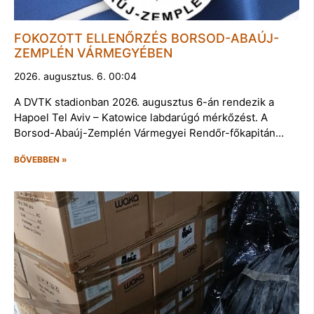
FOKOZOTT ELLENŐRZÉS BORSOD-ABAÚJ-
ZEMPLÉN VÁRMEGYÉBEN
2026. augusztus. 6. 00:04
A DVTK stadionban 2026. augusztus 6-án rendezik a
Hapoel Tel Aviv – Katowice labdarúgó mérkőzést. A
Borsod-Abaúj-Zemplén Vármegyei Rendőr-főkapitán…
BŐVEBBEN »