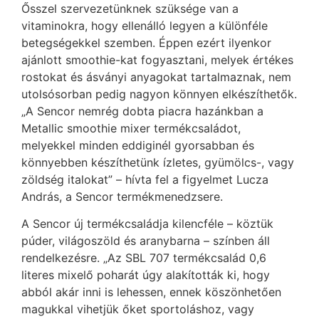
Ősszel szervezetünknek szüksége van a
vitaminokra, hogy ellenálló legyen a különféle
betegségekkel szemben. Éppen ezért ilyenkor
ajánlott smoothie-kat fogyasztani, melyek értékes
rostokat és ásványi anyagokat tartalmaznak, nem
utolsósorban pedig nagyon könnyen elkészíthetők.
„A Sencor nemrég dobta piacra hazánkban a
Metallic smoothie mixer termékcsaládot,
melyekkel minden eddiginél gyorsabban és
könnyebben készíthetünk ízletes, gyümölcs-, vagy
zöldség italokat” – hívta fel a figyelmet Lucza
András, a Sencor termékmenedzsere.
A Sencor új termékcsaládja kilencféle – köztük
púder, világoszöld és aranybarna – színben áll
rendelkezésre. „Az SBL 707 termékcsalád 0,6
literes mixelő poharát úgy alakították ki, hogy
abból akár inni is lehessen, ennek köszönhetően
magukkal vihetjük őket sportoláshoz, vagy