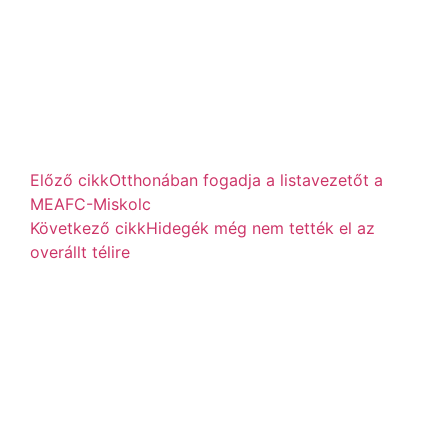
Előző cikk
Otthonában fogadja a listavezetőt a
MEAFC-Miskolc
Következő cikk
Hidegék még nem tették el az
overállt télire