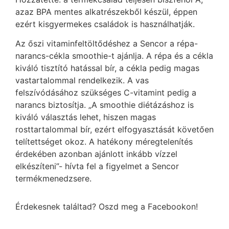
azaz BPA mentes alkatrészekből készül, éppen
ezért kisgyermekes családok is használhatják.
Az őszi vitaminfeltöltődéshez a Sencor a répa-
narancs-cékla smoothie-t ajánlja. A répa és a cékla
kiváló tisztító hatással bír, a cékla pedig magas
vastartalommal rendelkezik. A vas
felszívódásához szükséges C-vitamint pedig a
narancs biztosítja. „A smoothie diétázáshoz is
kiváló választás lehet, hiszen magas
rosttartalommal bír, ezért elfogyasztását követően
telítettséget okoz. A hatékony méregtelenítés
érdekében azonban ajánlott inkább vízzel
elkészíteni”- hívta fel a figyelmet a Sencor
termékmenedzsere.
Érdekesnek találtad? Oszd meg a Facebookon!