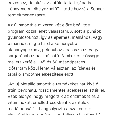
edzéshez, de akár az autók italtartójába is
könnyendén elhelyezhető” – tette hozzá a Sencor
termékmenedzsere.
Az új smoothie mixeren két előre beállított
program közül lehet választani. A soft a puhább
gyümölcsökhöz, így az eperhez, málnához, vagy
banánhoz, míg a hard a keményebb
alapanyagokhoz, például az ananászhoz, vagy
sárgarépához használható. A mixelés erőssége
mellett kétféle – 45 és 60 másodperces –
időtartam közül lehet választani az ízletes és
tápláló smoothie elkészítése előtt.
„Az új Metallic smoothie termékeket hat kiváló,
titán bevonatú, rozsdamentes acélkéssel látták el.
Ezek előnye, hogy megőrzik az enzimeket és a
vitaminokat, emellett csökkentik az italok
oxidálódását” – hangsúlyozta a szakember.
Hozzátette: a termékcsalád teljesen biszfenol A,