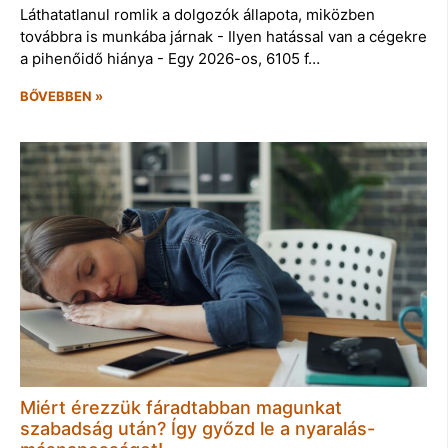
Láthatatlanul romlik a dolgozók állapota, miközben
továbbra is munkába járnak - Ilyen hatással van a cégekre
a pihenőidő hiánya - Egy 2026-os, 6105 f…
BŐVEBBEN »
Miért érezzük fáradtabban magunkat
szabadság után? Így győzd le a nyaralás-