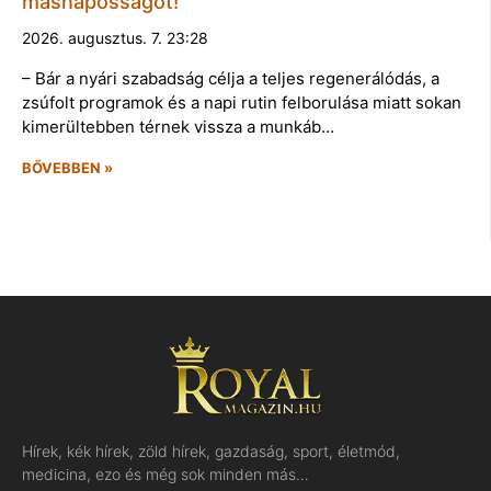
másnaposságot!
2026. augusztus. 7. 23:28
– Bár a nyári szabadság célja a teljes regenerálódás, a
zsúfolt programok és a napi rutin felborulása miatt sokan
kimerültebben térnek vissza a munkáb…
BŐVEBBEN »
Hírek, kék hírek, zöld hírek, gazdaság, sport, életmód,
medicina, ezo és még sok minden más…