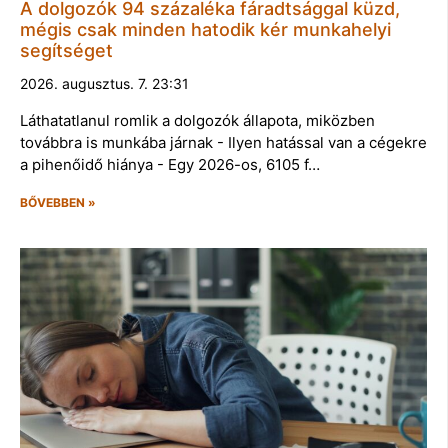
A dolgozók 94 százaléka fáradtsággal küzd,
mégis csak minden hatodik kér munkahelyi
segítséget
2026. augusztus. 7. 23:31
Láthatatlanul romlik a dolgozók állapota, miközben
továbbra is munkába járnak - Ilyen hatással van a cégekre
a pihenőidő hiánya - Egy 2026-os, 6105 f…
BŐVEBBEN »