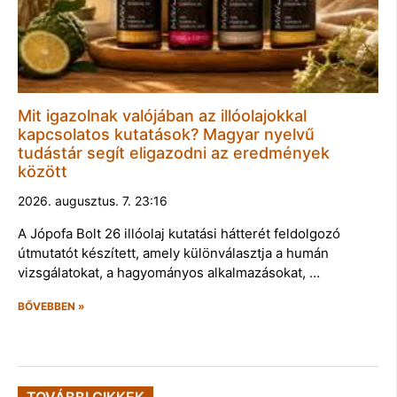
Mit igazolnak valójában az illóolajokkal
kapcsolatos kutatások? Magyar nyelvű
tudástár segít eligazodni az eredmények
között
2026. augusztus. 7. 23:16
A Jópofa Bolt 26 illóolaj kutatási hátterét feldolgozó
útmutatót készített, amely különválasztja a humán
vizsgálatokat, a hagyományos alkalmazásokat, …
BŐVEBBEN »