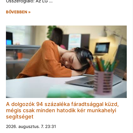
Összefoglaló: Az LG …
BŐVEBBEN »
A dolgozók 94 százaléka fáradtsággal küzd,
mégis csak minden hatodik kér munkahelyi
segítséget
2026. augusztus. 7. 23:31