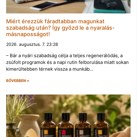
Miért érezzük fáradtabban magunkat
szabadság után? Így győzd le a nyaralás-
másnaposságot!
2026. augusztus. 7. 23:28
– Bár a nyári szabadság célja a teljes regenerálódás, a
zsúfolt programok és a napi rutin felborulása miatt sokan
kimerültebben térnek vissza a munkáb…
BŐVEBBEN »