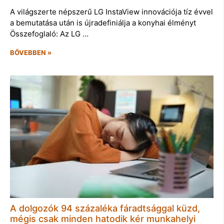
A világszerte népszerű LG InstaView innovációja tíz évvel
a bemutatása után is újradefiniálja a konyhai élményt
Összefoglaló: Az LG …
BŐVEBBEN »
A dolgozók 94 százaléka fáradtsággal küzd,
mégis csak minden hatodik kér munkahelyi