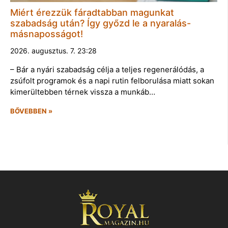
Miért érezzük fáradtabban magunkat
szabadság után? Így győzd le a nyaralás-
másnaposságot!
2026. augusztus. 7. 23:28
– Bár a nyári szabadság célja a teljes regenerálódás, a
zsúfolt programok és a napi rutin felborulása miatt sokan
kimerültebben térnek vissza a munkáb…
BŐVEBBEN »