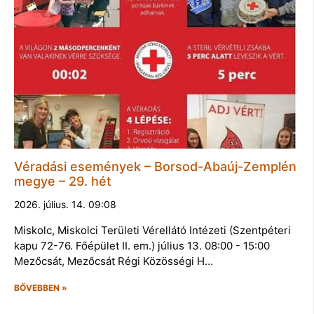
Véradási események – Borsod-Abaúj-Zemplén
megye – 29. hét
2026. július. 14. 09:08
Miskolc, Miskolci Területi Vérellátó Intézeti (Szentpéteri
kapu 72-76. Főépület II. em.) július 13. 08:00 - 15:00
Mezőcsát, Mezőcsát Régi Közösségi H…
BŐVEBBEN »