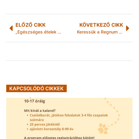
ELŐZŐ CIKK
KÖVETKEZŐ CIKK
„Egészséges ételek helyi gazdáktól”
Keressük a Regnum Marianum-templom szemtanúit!
KAPCSOLÓDÓ CIKKEK