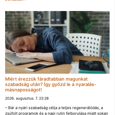
Miért érezzük fáradtabban magunkat
szabadság után? Így győzd le a nyaralás-
másnaposságot!
2026. augusztus. 7. 23:28
– Bár a nyári szabadság célja a teljes regenerálódás, a
zsúfolt programok és a napi rutin felborulása miatt sokan