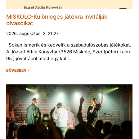
MISKOLC-Különleges játékra invitálják
olvasóikat
2026. augusztus. 2. 21:27
Sokan ismerik és kedvelik a szabadulószobás játékokat.
A József Attila Könyvtár (3526 Miskolc, Szentpéteri kapu
95.) jóvoltából most egy kül…
BŐVEBBEN »