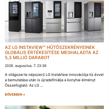
AZ LG INSTAVIEW™ HŰTŐSZEKRÉNYEINEK
GLOBÁLIS ÉRTÉKESÍTÉSE MEGHALADTA AZ
5,3 MILLIÓ DARABOT
2026. augusztus. 7. 23:36
A világszerte népszerű LG InstaView innovációja tíz évvel
a bemutatása után is újradefiniálja a konyhai élményt
Összefoglaló: Az LG …
BŐVEBBEN »