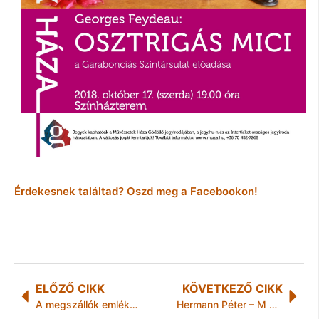
Érdekesnek találtad? Oszd meg a Facebookon!
ELŐZŐ CIKK
KÖVETKEZŐ CIKK
A megszállók emlékműve árnyékolja be a Batthyány-örökmécsest
Hermann Péter – M O R F O K