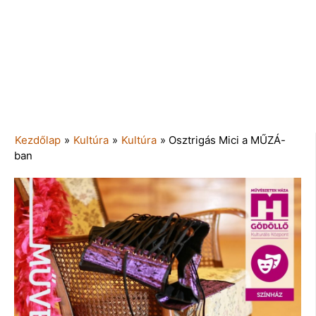
Kezdőlap
»
Kultúra
»
Kultúra
»
Osztrigás Mici a MŰZÁ-
ban