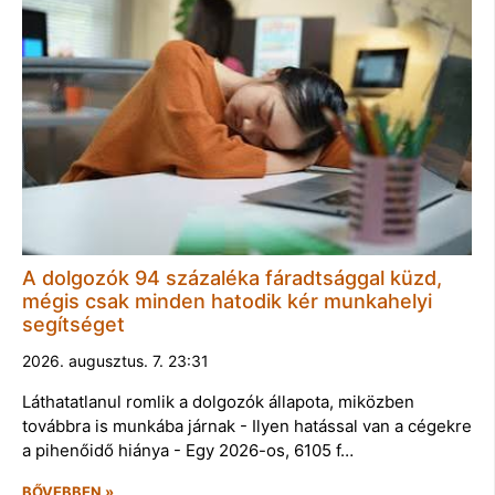
A dolgozók 94 százaléka fáradtsággal küzd,
mégis csak minden hatodik kér munkahelyi
segítséget
2026. augusztus. 7. 23:31
Láthatatlanul romlik a dolgozók állapota, miközben
továbbra is munkába járnak - Ilyen hatással van a cégekre
a pihenőidő hiánya - Egy 2026-os, 6105 f…
BŐVEBBEN »