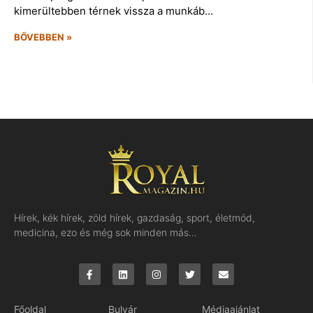
kimerültebben térnek vissza a munkáb…
BŐVEBBEN »
Hírek, kék hírek, zöld hírek, gazdaság, sport, életmód,
medicina, ezo és még sok minden más…
Főoldal
Bulvár
Médiaajánlat