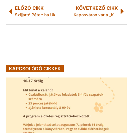
ELŐZŐ CIKK
KÖVETKEZŐ CIKK
Szijjártó Péter: ha Ukrajna kiutasítja a beregszászi konzult, Magyarország is konzult utasít ki
Kaposváron vár a „Kapj rá!”
KAPCSOLÓDÓ CIKKEK