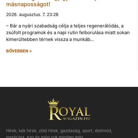
másnaposságot!
2026. augusztus. 7. 23:28
– Bár a nyári szabadság célja a teljes regenerálódás, a
zsúfolt programok és a napi rutin felborulása miatt sokan
kimerültebben térnek vissza a munkáb…
BŐVEBBEN »
Hírek, kék hírek, zöld hírek, gazdaság, sport, életmód,
medicina, ezo és még sok minden más…