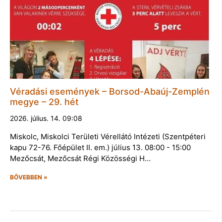
Véradási események – Borsod-Abaúj-Zemplén
megye – 29. hét
2026. július. 14. 09:08
Miskolc, Miskolci Területi Vérellátó Intézeti (Szentpéteri
kapu 72-76. Főépület II. em.) július 13. 08:00 - 15:00
Mezőcsát, Mezőcsát Régi Közösségi H…
BŐVEBBEN »