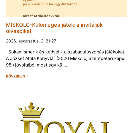
MISKOLC-Különleges játékra invitálják
olvasóikat
2026. augusztus. 2. 21:27
Sokan ismerik és kedvelik a szabadulószobás játékokat.
A József Attila Könyvtár (3526 Miskolc, Szentpéteri kapu
95.) jóvoltából most egy kül…
BŐVEBBEN »