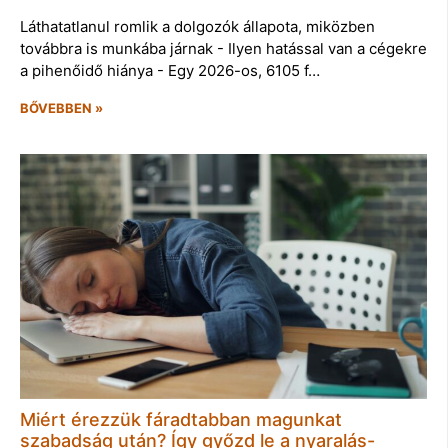
Láthatatlanul romlik a dolgozók állapota, miközben
továbbra is munkába járnak - Ilyen hatással van a cégekre
a pihenőidő hiánya - Egy 2026-os, 6105 f…
BŐVEBBEN »
Miért érezzük fáradtabban magunkat
szabadság után? Így győzd le a nyaralás-