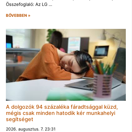
Összefoglaló: Az LG …
BŐVEBBEN »
A dolgozók 94 százaléka fáradtsággal küzd,
mégis csak minden hatodik kér munkahelyi
segítséget
2026. augusztus. 7. 23:31