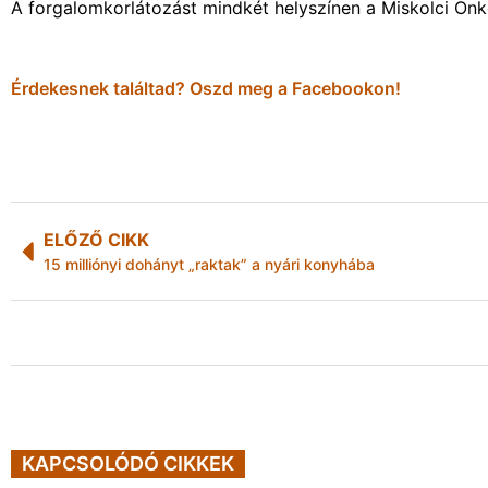
A forgalomkorlátozást mindkét helyszínen a Miskolci Önk
Érdekesnek találtad? Oszd meg a Facebookon!
ELŐZŐ CIKK
15 milliónyi dohányt „raktak” a nyári konyhába
KAPCSOLÓDÓ CIKKEK