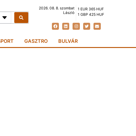
2026. 08. 8. szombat
1 EUR 365 HUF
László
1 GBP 425 HUF
SPORT
GASZTRO
BULVÁR