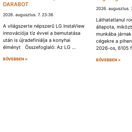
DARABOT
2026. augusztus. 
2026. augusztus. 7. 23:36
Láthatatlanul r
A világszerte népszerű LG InstaView
állapota, miköz
innovációja tíz évvel a bemutatása
munkába járnak 
után is újradefiniálja a konyhai
cégekre a pihen
élményt Összefoglaló: Az LG …
2026-os, 6105 
BŐVEBBEN »
BŐVEBBEN »