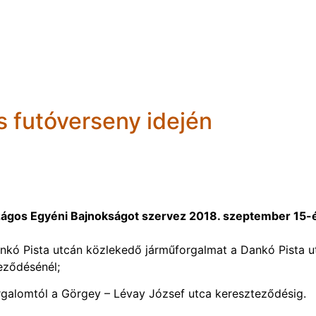
s futóverseny idején
szágos Egyéni Bajnokságot szervez 2018. szeptember 15-
 Dankó Pista utcán közlekedő járműforgalmat a Dankó Pista u
eződésénél;
orgalomtól a Görgey – Lévay József utca kereszteződésig.