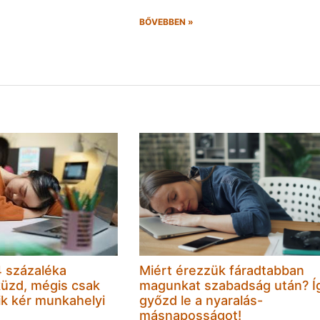
BŐVEBBEN »
 százaléka
Miért érezzük fáradtabban
küzd, mégis csak
magunkat szabadság után? Í
k kér munkahelyi
győzd le a nyaralás-
másnaposságot!