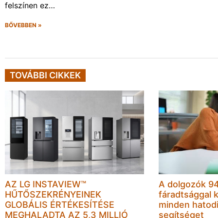
felszínen ez…
BŐVEBBEN »
TOVÁBBI CIKKEK
AZ LG INSTAVIEW™
A dolgozók 94
HŰTŐSZEKRÉNYEINEK
fáradtsággal 
GLOBÁLIS ÉRTÉKESÍTÉSE
minden hatodi
MEGHALADTA AZ 5,3 MILLIÓ
segítséget