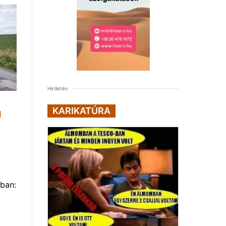
Hirdetés
KARIKATÚRA
1
ban: