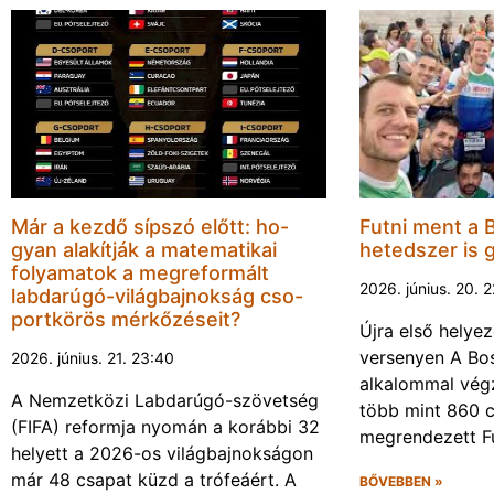
Már a kezdő sípszó előtt: ho-
Futni ment a 
gyan alakítják a matematikai
hetedszer is 
folyamatok a megreformált
2026. június. 20. 
labdarúgó-világbajnokság cso-
portkörös mérkőzéseit?
Újra első helyez
versenyen A Bos
2026. június. 21. 23:40
alkalommal végz
A Nemzetközi Labdarúgó-szövetség
több mint 860 c
(FIFA) reformja nyomán a korábbi 32
megrendezett F
helyett a 2026-os világbajnokságon
már 48 csapat küzd a trófeáért. A
BŐVEBBEN »