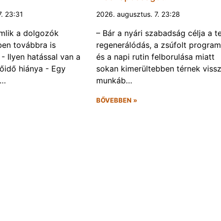
7. 23:31
2026. augusztus. 7. 23:28
omlik a dolgozók
– Bár a nyári szabadság célja a te
ben továbbra is
regenerálódás, a zsúfolt progra
- Ilyen hatással van a
és a napi rutin felborulása miatt
őidő hiánya - Egy
sokan kimerültebben térnek vissz
f…
munkáb…
BŐVEBBEN »