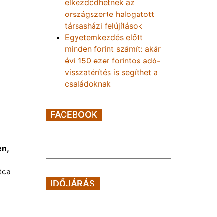
elkezdődhetnek az
országszerte halogatott
társasházi felújítások
Egyetemkezdés előtt
minden forint számít: akár
évi 150 ezer forintos adó-
visszatérítés is segíthet a
családoknak
FACEBOOK
én,
tca
IDŐJÁRÁS