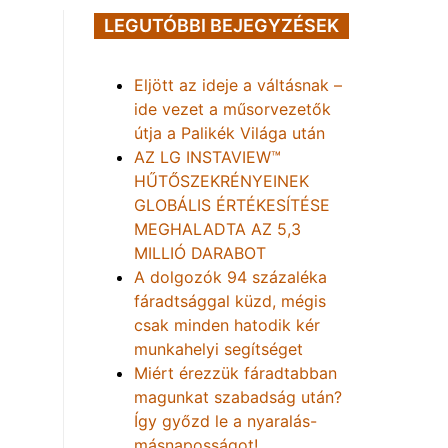
LEGUTÓBBI BEJEGYZÉSEK
Eljött az ideje a váltásnak –
ide vezet a műsorvezetők
útja a Palikék Világa után
AZ LG INSTAVIEW™
HŰTŐSZEKRÉNYEINEK
GLOBÁLIS ÉRTÉKESÍTÉSE
MEGHALADTA AZ 5,3
MILLIÓ DARABOT
A dolgozók 94 százaléka
fáradtsággal küzd, mégis
csak minden hatodik kér
munkahelyi segítséget
Miért érezzük fáradtabban
magunkat szabadság után?
Így győzd le a nyaralás-
másnaposságot!