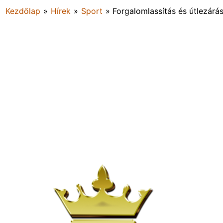
Kezdőlap
»
Hírek
»
Sport
»
Forgalomlassítás és útlezárá