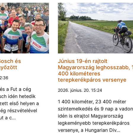
Bosch és
Június 19-én rajtolt
győzött
Magyarország leghosszabb, 
400 kilométeres
22:36
terepkerékpáros versenye
és a Fut a cég
2026. június. 20. 15:24
ch idén hetedik
1 400 kilométer, 23 400 méter
ett első helyen a
szintemelkedés és 9 nap a vadon
ég részvételével
idén is elrajtol Magyarország
ut a c…
legkeményebb terepkerékpáros
versenye, a Hungarian Div…