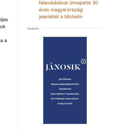
felavatásával ünnepelte 30
éves magyarországi
jelenlétét a Michelin
ljes
mok
Hirdetés
a a