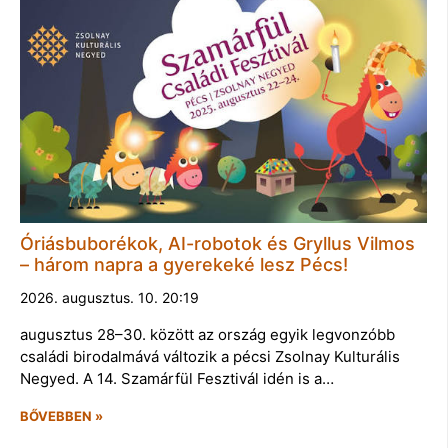
Óriásbuborékok, AI-robotok és Gryllus Vilmos
– három napra a gyerekeké lesz Pécs!
2026. augusztus. 10. 20:19
augusztus 28–30. között az ország egyik legvonzóbb
családi birodalmává változik a pécsi Zsolnay Kulturális
Negyed. A 14. Szamárfül Fesztivál idén is a…
BŐVEBBEN »