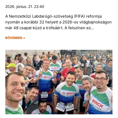
2026. június. 21. 23:40
A Nemzetközi Labdarúgó-szövetség (FIFA) reformja
nyomán a korábbi 32 helyett a 2026-os világbajnokságon
már 48 csapat küzd a trófeáért. A felszínen ez…
BŐVEBBEN »