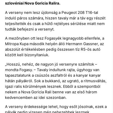
szlovéniai Nova Goricia Ralira.
A verseny nem lesz újdonság a Peugeot 208 T16-tal
induló páros számára, hiszen tavaly már a táv egy részét
teljesítették és csak a hűtő rejtélyes sérülése miatt nem
tudták befejezni a versenyt.
A mezőnyben ott lesz Fogasyék legnagyobb ellenfele, a
Mitropa Kupa második helyén álló Hermann Gassner, az
abszolút értékelésben pedig összesen tíz R5-ös autó
között kell bizonyítaniuk.
„Hosszú, nehéz, de nagyon jó versenyre számítok –
mondta Fogasy. – Tavaly indultunk rajta, úgyhogy van
tapasztalatunk a csúszós aszfaltról és a kanyar kanyar
hátán pályákról. Sok a bukkanó, az ugrató, a ritmusváltás,
igazi ralis körülmények lesznek. Ebből a szempontból
nekem a Nova Goricia Rali benne van az első három
kedvencemben az idei szezonban.
A verseny érdekessége lehet, hogy esőt jósolnak, ezek a
pályák pedig vizesen még nehezebbek lesznek.