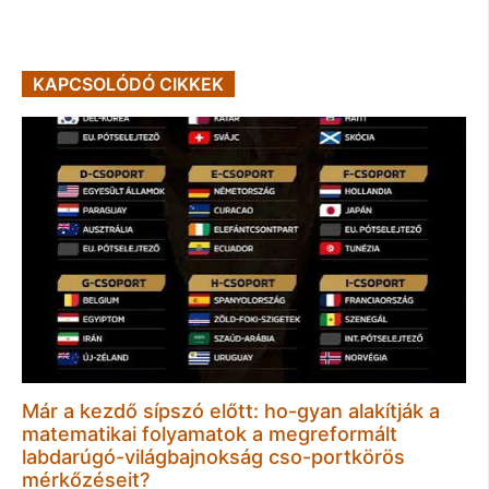
KAPCSOLÓDÓ CIKKEK
Már a kezdő sípszó előtt: ho-gyan alakítják a
matematikai folyamatok a megreformált
labdarúgó-világbajnokság cso-portkörös
mérkőzéseit?