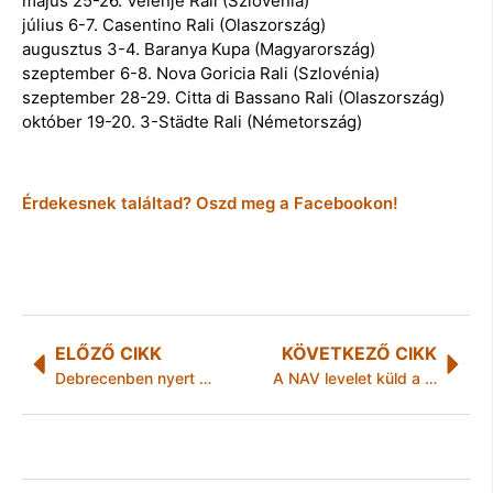
május 25-26. Velenje Rali (Szlovénia)
július 6-7. Casentino Rali (Olaszország)
augusztus 3-4. Baranya Kupa (Magyarország)
szeptember 6-8. Nova Goricia Rali (Szlovénia)
szeptember 28-29. Citta di Bassano Rali (Olaszország)
október 19-20. 3-Städte Rali (Németország)
Érdekesnek találtad? Oszd meg a Facebookon!
ELŐZŐ CIKK
KÖVETKEZŐ CIKK
Debrecenben nyert a MEAFC
A NAV levelet küld a tartozásról, túlfizetésről