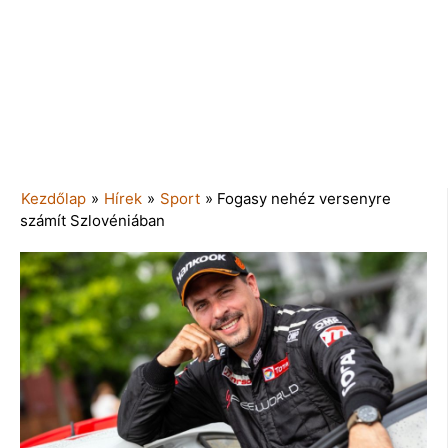
Kezdőlap
»
Hírek
»
Sport
»
Fogasy nehéz versenyre
számít Szlovéniában