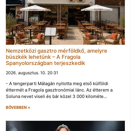
Nemzetközi gasztro mérföldkő, amelyre
büszkék lehetünk – A Fragola
Spanyolországban terjeszkedik
2026. augusztus. 10. 20:31
- A tengerparti Málagán nyitotta meg első külföldi
éttermét a Fragola gasztronómiai lánc. Az étterem a
Soluna nevet viseli és bár közel 3 000 kilométe…
BŐVEBBEN »