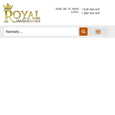
2026. 08. 10. hétfő
1 EUR 364 HUF
Lőrinc
1 GBP 425 HUF