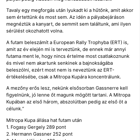
Tavaly egy megforgás után lyukadt ki a hűtőnk, amit akkor
sem értettünk és most sem. Az idén a pályabejáráson
megnéztük a kanyart, de semmit sem találtunk, ami ilyen
sérülést okozhatott volna.
A futam beleszámít a European Rally Trophyba (ERT) is,
amit az év elején mi is terveztünk, de ennek már annyi
futama ment le, hogy nincs értelme most csatlakoznunk
és mivel nem akartunk senkinek a bajnokságába
beleszólni, ezért most nem is neveztünk az ERT-
értékelésébe, csak a Mitropa Kupára koncentrálunk.
A mezőny erős lesz, nekünk elsősorban Gassnerre kell
figyelnünk, jó lenne őt magunk mögött tartani. A Mitropa
Kupában az első három, abszolútban pedig az első öt a
célunk.“
Mitropa Kupa állása hat futam után
1. Fogasy Gergely 289 pont
2. Hermann Gassner 252 pont