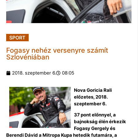
SPORT
Fogasy nehéz versenyre számít
Szlovéniában
2018. szeptember 6.
08:05
Nova Goricia Rali
előzetes, 2018.
szeptember 6.
37 pont előnnyel, a
bajnokság élén érkezik
Fogasy Gergely és
Berendi Dávid a Mitropa Kupa hetedik futamára, a