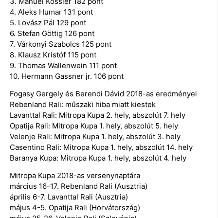
3. Manuel Kössler 182 pont
4. Aleks Humar 131 pont
5. Lovász Pál 129 pont
6. Stefan Göttig 126 pont
7. Várkonyi Szabolcs 125 pont
8. Klausz Kristóf 115 pont
9. Thomas Wallenwein 111 pont
10. Hermann Gassner jr. 106 pont
Fogasy Gergely és Berendi Dávid 2018-as eredményei
Rebenland Rali: műszaki hiba miatt kiestek
Lavanttal Rali: Mitropa Kupa 2. hely, abszolút 7. hely
Opatija Rali: Mitropa Kupa 1. hely, abszolút 5. hely
Velenje Rali: Mitropa Kupa 1. hely, abszolút 3. hely
Casentino Rali: Mitropa Kupa 1. hely, abszolút 14. hely
Baranya Kupa: Mitropa Kupa 1. hely, abszolút 4. hely
Mitropa Kupa 2018-as versenynaptára
március 16-17. Rebenland Rali (Ausztria)
április 6-7. Lavanttal Rali (Ausztria)
május 4-5. Opatija Rali (Horvátország)