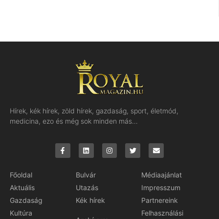
Hírek, kék hírek, zöld hírek, gazdaság, sport, életmód,
medicina, ezo és még sok minden más…
Főoldal
Bulvár
Médiaajánlat
Aktuális
Utazás
Impresszum
Gazdaság
Kék hírek
Partnereink
Kultúra
Felhasználási