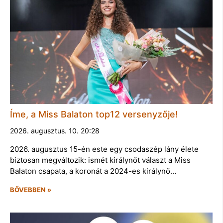
Íme, a Miss Balaton top12 versenyzője!
2026. augusztus. 10. 20:28
2026. augusztus 15-én este egy csodaszép lány élete
biztosan megváltozik: ismét királynőt választ a Miss
Balaton csapata, a koronát a 2024-es királynő…
BŐVEBBEN »