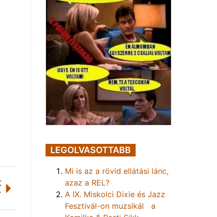
LEGOLVASOTTABB
Mi is az a rövid ellátási lánc,
azaz a REL?
K
A IX. Miskolci Dixie és Jazz
Y
Fesztivál-on muzsikál a