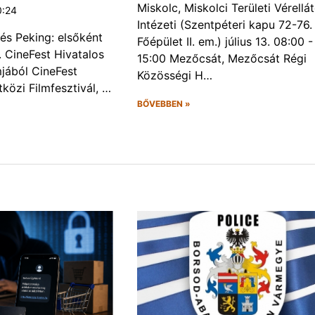
Miskolc, Miskolci Területi Vérellá
0:24
Intézeti (Szentpéteri kapu 72-76.
és Peking: elsőként
Főépület II. em.) július 13. 08:00 -
. CineFest Hivatalos
15:00 Mezőcsát, Mezőcsát Régi
jából CineFest
Közösségi H…
közi Filmfesztivál, …
BŐVEBBEN »