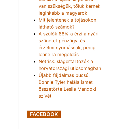
van szükségük, tőlük kérnek
leginkább a magyarok
Mit jelentenek a tojásokon
látható számok?
A szülők 88%-a érzi a nyári
szünetet pénzügyi és
érzelmi nyomásnak, pedig
lenne rá megoldás
Netrisk: slágertartozék a
horvátországi úticsomagban
Újabb fájdalmas búcsú,
Bonnie Tyler halála ismét
összetörte Leslie Mandoki
szívét
FACEBOOK