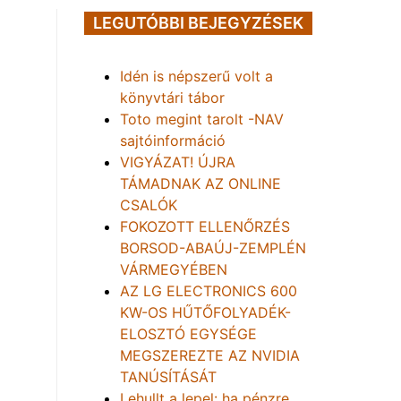
LEGUTÓBBI BEJEGYZÉSEK
Idén is népszerű volt a
könyvtári tábor
Toto megint tarolt -NAV
sajtóinformáció
VIGYÁZAT! ÚJRA
TÁMADNAK AZ ONLINE
CSALÓK
FOKOZOTT ELLENŐRZÉS
BORSOD-ABAÚJ-ZEMPLÉN
VÁRMEGYÉBEN
AZ LG ELECTRONICS 600
KW-OS HŰTŐFOLYADÉK-
ELOSZTÓ EGYSÉGE
MEGSZEREZTE AZ NVIDIA
TANÚSÍTÁSÁT
Lehullt a lepel: ha pénzre