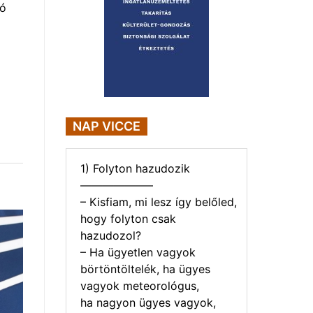
tó
NAP VICCE
1) Folyton hazudozik
——————–
– Kisfiam, mi lesz így belőled,
hogy folyton csak
hazudozol?
– Ha ügyetlen vagyok
börtöntöltelék, ha ügyes
vagyok meteorológus,
ha nagyon ügyes vagyok,