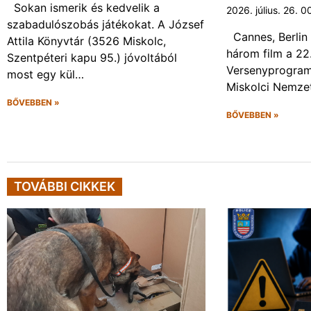
Sokan ismerik és kedvelik a
2026. július. 26. 0
szabadulószobás játékokat. A József
Cannes, Berlin 
Attila Könyvtár (3526 Miskolc,
három film a 22
Szentpéteri kapu 95.) jóvoltából
Versenyprogram
most egy kül…
Miskolci Nemzet
BŐVEBBEN »
BŐVEBBEN »
TOVÁBBI CIKKEK