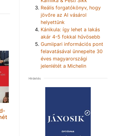
Kamilka & Pesti Sikk
Reális forgatókönyv, hogy
jövőre az AI vásárol
helyettünk
Kánikula: így lehet a lakás
akár 4-5 fokkal hűvösebb
Gumiipari információs pont
felavatásával ünnepelte 30
éves magyarországi
jelenlétét a Michelin
Hirdetés
d-
hét