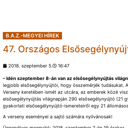
B.A.Z.-MEGYEI HÍREK
47. Országos Elsősegélynyúj
2018. szeptember 5.
16:47
– Idén szeptember 8-án van az elsősegélynyújtás világn
legjobb elsősegélynyújtói, hogy összemérjék tudásukat. 
Verseny keretében ismét az utcára, az emberek közé visz
elsősegélynyújtás világnapján 290 elsősegélynyújtó (21 gy
gyakorlati elsősegélynyújtó-ismereteiről egy 21 állomáso
A verseny eseményei a sajtó számára nyilvánosak!
Ünnepélyes megnyitó: 2018. szeptember 7-én 19 órakor