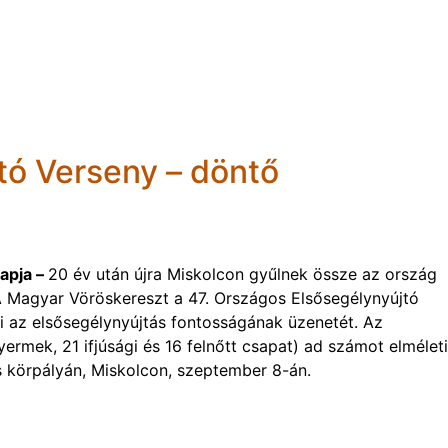
tó Verseny – döntő
apja –
20 év után újra Miskolcon gyűlnek össze az ország
A Magyar Vöröskereszt a 47. Országos Elsősegélynyújtó
i az elsősegélynyújtás fontosságának üzenetét. Az
ermek, 21 ifjúsági és 16 felnőtt csapat) ad számot elméleti
s körpályán, Miskolcon, szeptember 8-án.