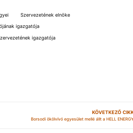
. Megyei Szervezetének elnöke
ójának igazgatója
Szervezetének igazgatója
KÖVETKEZŐ CIK
Borsodi ökölvívó egyesület mellé állt a HELL ENERG