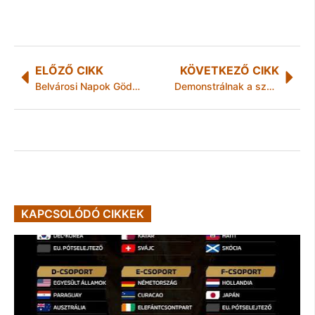
ELŐZŐ CIKK
KÖVETKEZŐ CIKK
Belvárosi Napok Gödöllőn
Demonstrálnak a szcientológusok
KAPCSOLÓDÓ CIKKEK