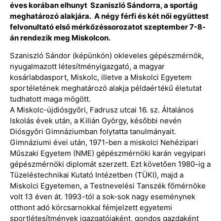
éves korában elhunyt Szaniszló Sándorra, a sportág
meghatározó alakjára. A négy férfi és két női együttest
felvonultató első mérkőzéssorozatot szeptember 7-8-
án rendezik meg Miskolcon.
Szaniszló Sándor (képünkön) okleveles gépészmérnök,
nyugalmazott létesítményigazgató, a magyar
kosárlabdasport, Miskolc, illetve a Miskolci Egyetem
sportéletének meghatározó alakja példaértékű életutat
tudhatott maga mögött.
A Miskolc-újdiósgyőri, Fadrusz utcai 16. sz. Általános
Iskolás évek után, a Kilián György, későbbi nevén
Diósgyőri Gimnáziumban folytatta tanulmányait.
Gimnáziumi évei után, 1971-ben a miskolci Nehézipari
Műszaki Egyetem (NME) gépészmérnöki karán vegyipari
gépészmérnöki diplomát szerzett. Ezt követően 1980-ig a
Tüzeléstechnikai Kutató Intézetben (TÜKI), majd a
Miskolci Egyetemen, a Testnevelési Tanszék főmérnöke
volt 13 éven át. 1993-tól a sok-sok nagy eseménynek
otthont adó körcsarnokkal fémjelzett egyetemi
sportlétesítmények igazgatójaként, gondos gazdaként