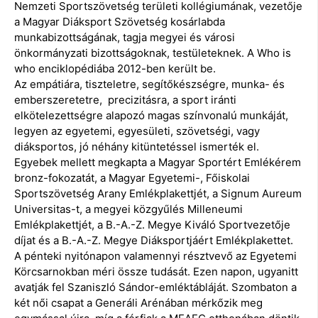
Nemzeti Sportszövetség területi kollégiumának, vezetője
a Magyar Diáksport Szövetség kosárlabda
munkabizottságának, tagja megyei és városi
önkormányzati bizottságoknak, testületeknek. A Who is
who enciklopédiába 2012-ben került be.
Az empátiára, tiszteletre, segítőkészségre, munka- és
emberszeretetre, precizitásra, a sport iránti
elkötelezettségre alapozó magas színvonalú munkáját,
legyen az egyetemi, egyesületi, szövetségi, vagy
diáksportos, jó néhány kitüntetéssel ismerték el.
Egyebek mellett megkapta a Magyar Sportért Emlékérem
bronz-fokozatát, a Magyar Egyetemi-, Főiskolai
Sportszövetség Arany Emlékplakettjét, a Signum Aureum
Universitas-t, a megyei közgyűlés Milleneumi
Emlékplakettjét, a B.-A.-Z. Megye Kiváló Sportvezetője
díjat és a B.-A.-Z. Megye Diáksportjáért Emlékplakettet.
A pénteki nyitónapon valamennyi résztvevő az Egyetemi
Körcsarnokban méri össze tudását. Ezen napon, ugyanitt
avatják fel Szaniszló Sándor-emléktábláját. Szombaton a
két női csapat a Generáli Arénában mérkőzik meg