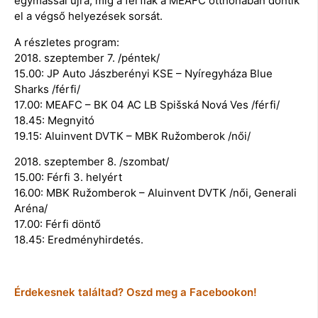
egymással újra, míg a férfiak a MEAFC otthonában döntik
el a végső helyezések sorsát.
A részletes program:
2018. szeptember 7. /péntek/
15.00: JP Auto Jászberényi KSE – Nyíregyháza Blue
Sharks /férfi/
17.00: MEAFC – BK 04 AC LB Spišská Nová Ves /férfi/
18.45: Megnyitó
19.15: Aluinvent DVTK – MBK Ružomberok /női/
2018. szeptember 8. /szombat/
15.00: Férfi 3. helyért
16.00: MBK Ružomberok – Aluinvent DVTK /női, Generali
Aréna/
17.00: Férfi döntő
18.45: Eredményhirdetés.
Érdekesnek találtad? Oszd meg a Facebookon!