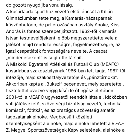
dolgozott nyugdíjba vonulásáig.
A kosárlabda sporthoz vezető első lépcsőt a Kilián
Gimnáziumban tette meg, a Kamarás-házaspárnak
köszönhetően, de pallérozásában osztályfőnöke, Kiss
András is fontos szerepet játszott. 1962-től Kamarás
István testnevelőjeként, előbb megszerettette vele a
játékot, majd rendszerességre, fegyelmezettségre, az
igazi csapatjáték fontosságára nevelte. A csapat
„mindeneseként” is segítette társait.
A Miskolci Egyetemi Atlétikai és Futball Club (MEAFC)
kosárlabda szakosztályának 1966-ban lett tagja, 1967-től
intézője, majd szakosztályvezetője és „pénztárnoka”.
Akkoriban kapta a „Bukszi” becenevet, mely szeretettel,
tisztelettel övezve végig kísérte őt egész életében.
2001-től a MEAFC ügyvezetői teendőit látta el. Időközben
volt játékvezető, szövetségi bizottság vezető, technikai
komiszár, főtitkár, és az országos szövetség amatőr
tagozatának elnöke. Megbecsült közéleti
személyiségként alelnöke, majd elnöke lehetett a B.-A.-
Z. Megyei Sportszövetségek Képviseletének, alelnöke a