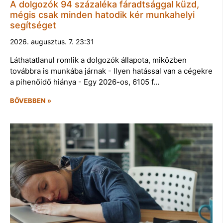
A dolgozók 94 százaléka fáradtsággal küzd,
mégis csak minden hatodik kér munkahelyi
segítséget
2026. augusztus. 7. 23:31
Láthatatlanul romlik a dolgozók állapota, miközben
továbbra is munkába járnak - Ilyen hatással van a cégekre
a pihenőidő hiánya - Egy 2026-os, 6105 f…
BŐVEBBEN »