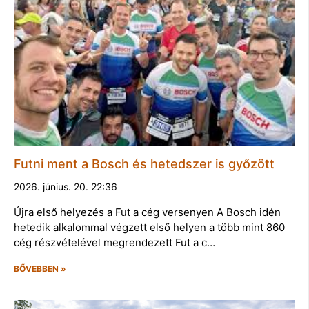
Futni ment a Bosch és hetedszer is győzött
2026. június. 20. 22:36
Újra első helyezés a Fut a cég versenyen A Bosch idén
hetedik alkalommal végzett első helyen a több mint 860
cég részvételével megrendezett Fut a c…
BŐVEBBEN »