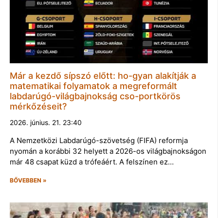
Már a kezdő sípszó előtt: ho-gyan alakítják a
matematikai folyamatok a megreformált
labdarúgó-világbajnokság cso-portkörös
mérkőzéseit?
2026. június. 21. 23:40
A Nemzetközi Labdarúgó-szövetség (FIFA) reformja
nyomán a korábbi 32 helyett a 2026-os világbajnokságon
már 48 csapat küzd a trófeáért. A felszínen ez…
BŐVEBBEN »