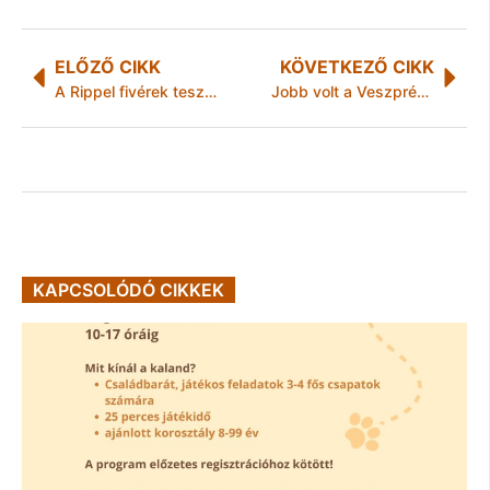
ELŐZŐ CIKK
KÖVETKEZŐ CIKK
A Rippel fivérek tesztelték az új ifjúsági sportpályákat a Városligetben!
Jobb volt a Veszprém, mint a MEAFC
KAPCSOLÓDÓ CIKKEK