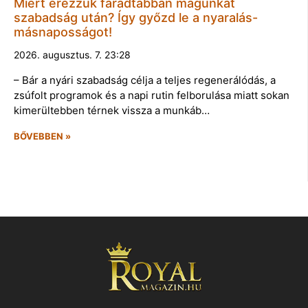
Miért érezzük fáradtabban magunkat
szabadság után? Így győzd le a nyaralás-
másnaposságot!
2026. augusztus. 7. 23:28
– Bár a nyári szabadság célja a teljes regenerálódás, a
zsúfolt programok és a napi rutin felborulása miatt sokan
kimerültebben térnek vissza a munkáb…
BŐVEBBEN »