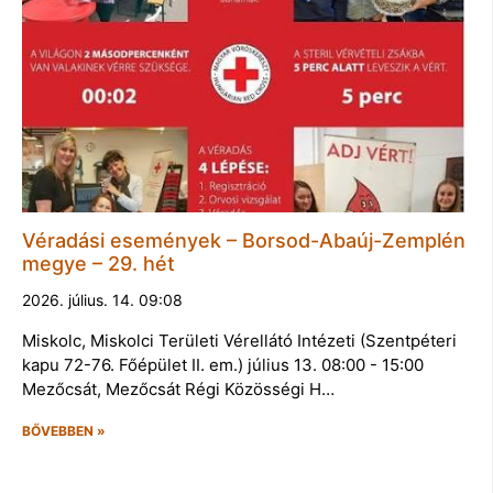
Véradási események – Borsod-Abaúj-Zemplén
megye – 29. hét
2026. július. 14. 09:08
Miskolc, Miskolci Területi Vérellátó Intézeti (Szentpéteri
kapu 72-76. Főépület II. em.) július 13. 08:00 - 15:00
Mezőcsát, Mezőcsát Régi Közösségi H…
BŐVEBBEN »