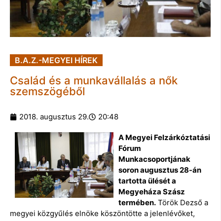
B.A.Z.-MEGYEI HÍREK
Család és a munkavállalás a nők
szemszögéből
2018. augusztus 29.
20:48
A Megyei Felzárkóztatási
Fórum
Munkacsoportjának
soron augusztus 28-án
tartotta ülését a
Megyeháza Szász
termében.
Török Dezső a
megyei közgyűlés elnöke köszöntötte a jelenlévőket,