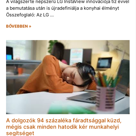
A világszerte népszerű LG InstaView innovációja tíz évvel
a bemutatása után is újradefiniálja a konyhai élményt
Összefoglaló: Az LG …
BŐVEBBEN »
A dolgozók 94 százaléka fáradtsággal küzd,
mégis csak minden hatodik kér munkahelyi
segítséget