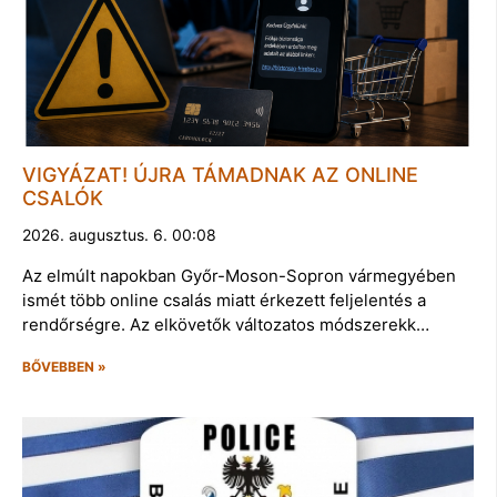
VIGYÁZAT! ÚJRA TÁMADNAK AZ ONLINE
CSALÓK
2026. augusztus. 6. 00:08
Az elmúlt napokban Győr-Moson-Sopron vármegyében
ismét több online csalás miatt érkezett feljelentés a
rendőrségre. Az elkövetők változatos módszerekk…
BŐVEBBEN »