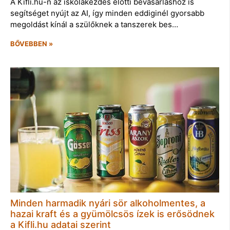
A Kifli.hu-n az iskolakezdés előtti bevásárláshoz is
segítséget nyújt az AI, így minden eddiginél gyorsabb
megoldást kínál a szülőknek a tanszerek bes…
BŐVEBBEN »
Minden harmadik nyári sör alkoholmentes, a
hazai kraft és a gyümölcsös ízek is erősödnek
a Kifli.hu adatai szerint