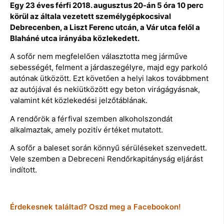
Egy 23 éves férfi 2018. augusztus 20-án 5 óra 10 perc
körül az általa vezetett személygépkocsival
Debrecenben, a Liszt Ferenc utcán, a Vár utca felől a
Blaháné utca irányába közlekedett.
A sofőr nem megfelelően választotta meg járműve
sebességét, felment a járdaszegélyre, majd egy parkoló
autónak ütközött. Ezt követően a helyi lakos továbbment
az autójával és nekiütközött egy beton virágágyásnak,
valamint két közlekedési jelzőtáblának.
A rendőrök a férfival szemben alkoholszondát
alkalmaztak, amely pozitív értéket mutatott.
A sofőr a baleset során könnyű sérüléseket szenvedett.
Vele szemben a Debreceni Rendőrkapitányság eljárást
indított.
Érdekesnek találtad? Oszd meg a Facebookon!