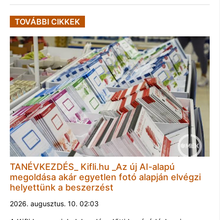
TOVÁBBI CIKKEK
TANÉVKEZDÉS_ Kifli.hu _Az új AI-alapú
megoldása akár egyetlen fotó alapján elvégzi
helyettünk a beszerzést
2026. augusztus. 10. 02:03