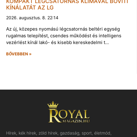
KOMPAKT LÉGCSATORNÁS KLÍMÁVAL BŐVÍTI
KÍNÁLATÁT AZ LG
2026. augusztus. 8. 22:14
Az új, közepes nyomású légcsatornás beltéri egység
rugalmas telepítést, csendes működést és intelligens
vezérlést kínál lakó- és kisebb kereskedelmi t…
BŐVEBBEN »
Hírek, kék hírek, zöld hírek, gazdaság, sport, életmód,