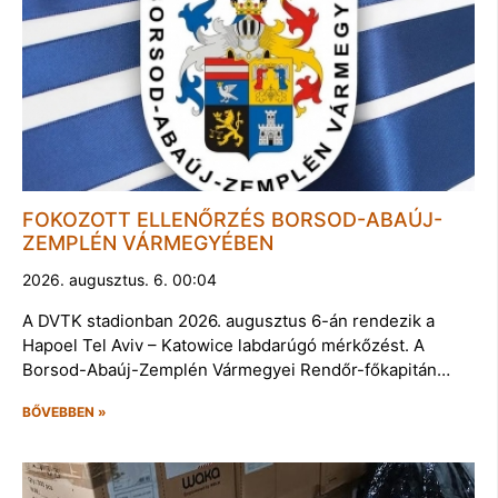
FOKOZOTT ELLENŐRZÉS BORSOD-ABAÚJ-
ZEMPLÉN VÁRMEGYÉBEN
2026. augusztus. 6. 00:04
A DVTK stadionban 2026. augusztus 6-án rendezik a
Hapoel Tel Aviv – Katowice labdarúgó mérkőzést. A
Borsod-Abaúj-Zemplén Vármegyei Rendőr-főkapitán…
BŐVEBBEN »