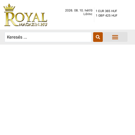
2026. 08. 10. hétfő
1 EUR 365 HUF
Lőrinc
1 GBP 425 HUF