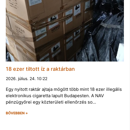
18 ezer tiltott íz a raktárban
2026. július. 24. 10:22
Egy nyitott raktár ajtaja mögött több mint 18 ezer illegális
elektronikus cigaretta lapult Budapesten. A NAV
pénzügyőrei egy közterületi ellenőrzés so…
BŐVEBBEN »