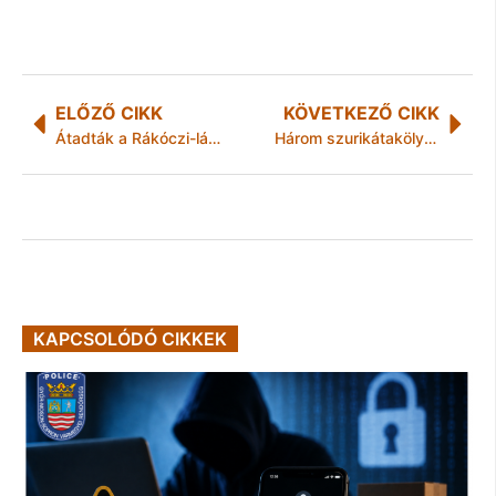
ELŐZŐ CIKK
KÖVETKEZŐ CIKK
Átadták a Rákóczi-láncot
Három szurikátakölyök született a Miskolci Állatkertben
KAPCSOLÓDÓ CIKKEK