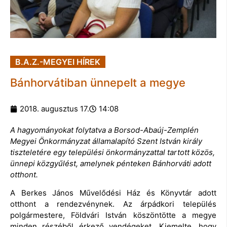
B.A.Z.-MEGYEI HÍREK
Bánhorvátiban ünnepelt a megye
2018. augusztus 17.
14:08
A hagyományokat folytatva a Borsod-Abaúj-Zemplén
Megyei Önkormányzat államalapító Szent István király
tiszteletére egy települési önkormányzattal tartott közös,
ünnepi közgyűlést, amelynek pénteken Bánhorváti adott
otthont.
A Berkes János Művelődési Ház és Könyvtár adott
otthont a rendezvénynek. Az árpádkori település
polgármestere, Földvári István köszöntötte a megye
minden részéből érkező vendégeket. Kiemelte, hogy