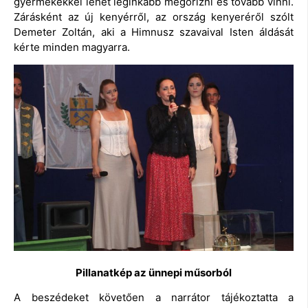
gyermekekkel lehet leginkább megőrizni és tovább vinni.
Zárásként az új kenyérről, az ország kenyeréről szólt
Demeter Zoltán, aki a Himnusz szavaival Isten áldását
kérte minden magyarra.
Pillanatkép az ünnepi műsorból
A beszédeket követően a narrátor tájékoztatta a