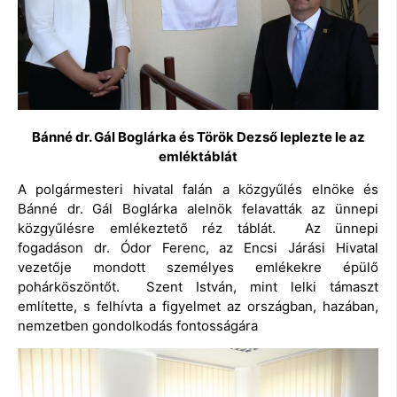
Bánné dr. Gál Boglárka és Török Dezső leplezte le az
emléktáblát
A polgármesteri hivatal falán a közgyűlés elnöke és
Bánné dr. Gál Boglárka alelnök felavatták az ünnepi
közgyűlésre emlékeztető réz táblát. Az ünnepi
fogadáson dr. Ódor Ferenc, az Encsi Járási Hivatal
vezetője mondott személyes emlékekre épülő
pohárköszöntőt. Szent István, mint lelki támaszt
említette, s felhívta a figyelmet az országban, hazában,
nemzetben gondolkodás fontosságára