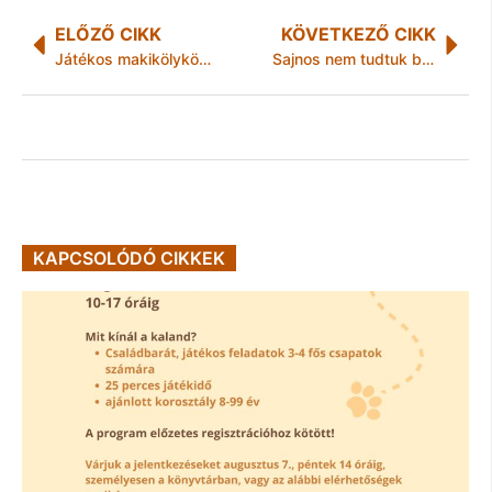
ELŐZŐ CIKK
KÖVETKEZŐ CIKK
Játékos makikölykök Miskolcon
Sajnos nem tudtuk befejezni a Baranya Kupát
KAPCSOLÓDÓ CIKKEK