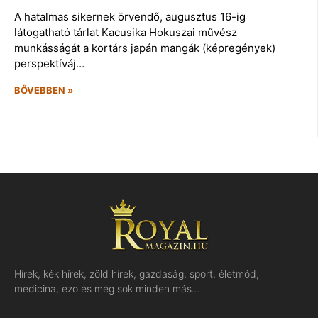
A hatalmas sikernek örvendő, augusztus 16-ig
látogatható tárlat Kacusika Hokuszai művész
munkásságát a kortárs japán mangák (képregények)
perspektíváj…
BŐVEBBEN »
Hírek, kék hírek, zöld hírek, gazdaság, sport, életmód,
medicina, ezo és még sok minden más…