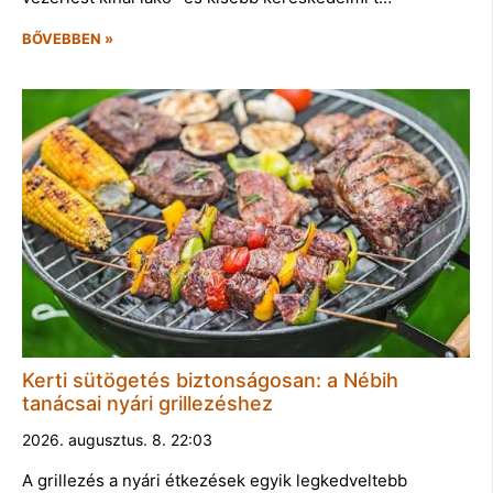
BŐVEBBEN »
Kerti sütögetés biztonságosan: a Nébih
tanácsai nyári grillezéshez
2026. augusztus. 8. 22:03
A grillezés a nyári étkezések egyik legkedveltebb