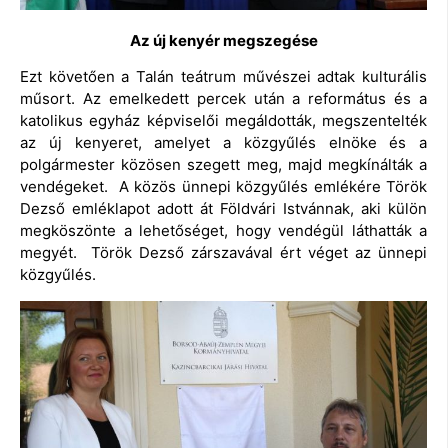
Az új kenyér megszegése
Ezt követően a Talán teátrum művészei adtak kulturális
műsort. Az emelkedett percek után a református és a
katolikus egyház képviselői megáldották, megszentelték
az új kenyeret, amelyet a közgyűlés elnöke és a
polgármester közösen szegett meg, majd megkínálták a
vendégeket. A közös ünnepi közgyűlés emlékére Török
Dezső emléklapot adott át Földvári Istvánnak, aki külön
megköszönte a lehetőséget, hogy vendégül láthatták a
megyét. Török Dezső zárszavával ért véget az ünnepi
közgyűlés.