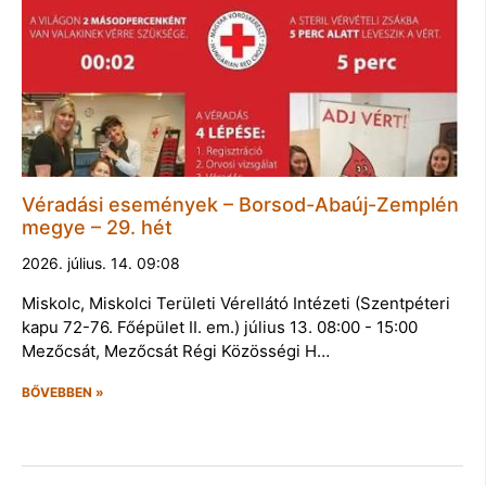
Véradási események – Borsod-Abaúj-Zemplén
megye – 29. hét
2026. július. 14. 09:08
Miskolc, Miskolci Területi Vérellátó Intézeti (Szentpéteri
kapu 72-76. Főépület II. em.) július 13. 08:00 - 15:00
Mezőcsát, Mezőcsát Régi Közösségi H…
BŐVEBBEN »