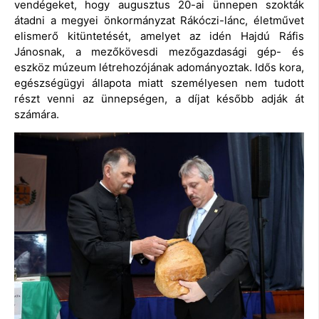
vendégeket, hogy augusztus 20-ai ünnepen szokták
átadni a megyei önkormányzat Rákóczi-lánc, életművet
elismerő kitüntetését, amelyet az idén Hajdú Ráfis
Jánosnak, a mezőkövesdi mezőgazdasági gép- és
eszköz múzeum létrehozójának adományoztak. Idős kora,
egészségügyi állapota miatt személyesen nem tudott
részt venni az ünnepségen, a díjat később adják át
számára.