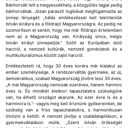
Bánhorváti lett a megyeszékhely, a közgyűlés tagjai pedig
bánhorvátiak. Józan paraszti logikával megfogalmazta az
ünnep lényegét: „hálás emlékezéssel kell tekinteniük
István királyra és a földrajzi Magyarországra. Az pedig ne
szomorítson el senkit, hogy ma már földrajzi értelemben
nem az a Magyarország van. Királyság sincs, mégis
István királyt ünnepeljük.” Szólt az Európában dúló
harcról, a nemzeti kultúrák, nemzeti gondolatok és a
multikulturalizmus között zajló harcról.
Emlékeztetett rá, hogy 30 éves korára már kialakul az
ember személyisége, A rendszerváltás gyermeke, az új,
demokratikus, szabad Magyarország jövőre lesz 30 éves.
„A mai Magyarország nemcsak ezeréves, hanem harminc
éves is. És mindkét életkori tapasztalatra szükségünk
van, ha élhető országot akarunk. Az ezer évre is és a
harmincra is.”- vagyis meg kell őriznünk gyökereinket, de
szükség van a friss tapasztalatokra, s harmonikusan
ötvözni a kettőt. A nemzet jövője a családalapításon, a
gyermekvállaláson múlik. „Szent István örökségét