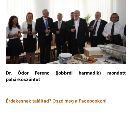
Dr. Ódor Ferenc (jobbról harmadik) mondott
pohárköszöntőt
Érdekesnek találtad? Oszd meg a Facebookon!