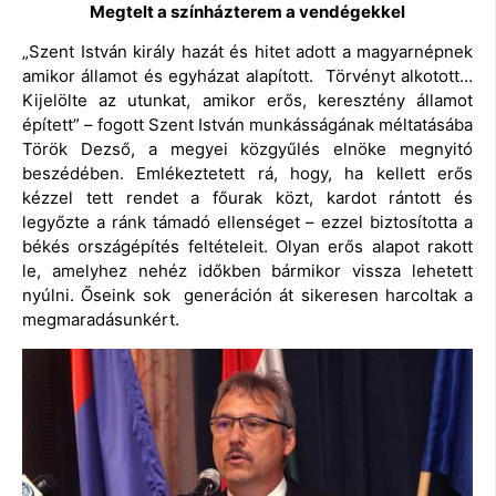
Megtelt a színházterem a vendégekkel
„Szent István király hazát és hitet adott a magyarnépnek
amikor államot és egyházat alapított. Törvényt alkotott…
Kijelölte az utunkat, amikor erős, keresztény államot
épített” – fogott Szent István munkásságának méltatásába
Török Dezső, a megyei közgyűlés elnöke megnyitó
beszédében. Emlékeztetett rá, hogy, ha kellett erős
kézzel tett rendet a főurak közt, kardot rántott és
legyőzte a ránk támadó ellenséget – ezzel biztosította a
békés országépítés feltételeit. Olyan erős alapot rakott
le, amelyhez nehéz időkben bármikor vissza lehetett
nyúlni. Őseink sok generáción át sikeresen harcoltak a
megmaradásunkért.