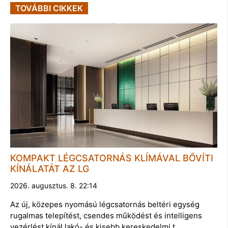
TOVÁBBI CIKKEK
KOMPAKT LÉGCSATORNÁS KLÍMÁVAL BŐVÍTI
KÍNÁLATÁT AZ LG
2026. augusztus. 8. 22:14
Az új, közepes nyomású légcsatornás beltéri egység
rugalmas telepítést, csendes működést és intelligens
vezérlést kínál lakó- és kisebb kereskedelmi t…