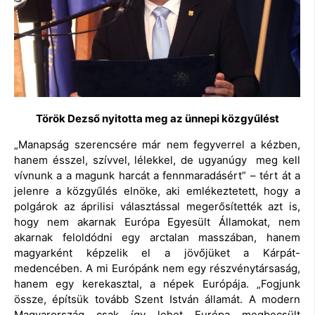
Török Dezső nyitotta meg az ünnepi közgyűlést
„Manapság szerencsére már nem fegyverrel a kézben,
hanem ésszel, szívvel, lélekkel, de ugyanúgy meg kell
vívnunk a a magunk harcát a fennmaradásért” – tért át a
jelenre a közgyűlés elnöke, aki emlékeztetett, hogy a
polgárok az áprilisi választással megerősítették azt is,
hogy nem akarnak Európa Egyesült Államokat, nem
akarnak feloldódni egy arctalan masszában, hanem
magyarként képzelik el a jövőjüket a Kárpát-
medencében. A mi Európánk nem egy részvénytársaság,
hanem egy kerekasztal, a népek Európája. „Fogjunk
össze, építsük tovább Szent István államát. A modern
Magyarország csak így lehet Európa megbecsült