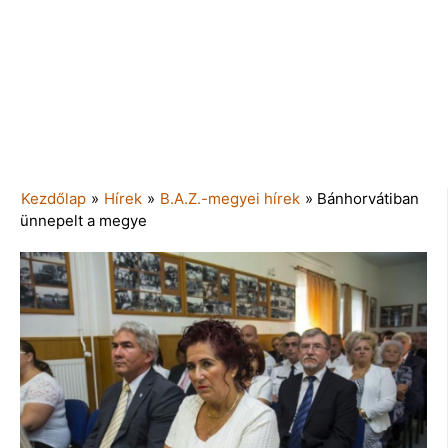
Kezdőlap
»
Hírek
»
B.A.Z.-megyei hírek
»
Bánhorvátiban
ünnepelt a megye