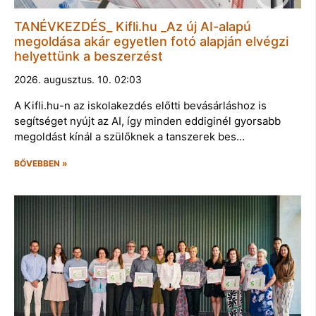
TANÉVKEZDÉS_ Kifli.hu _Az új AI-alapú
megoldása akár egyetlen fotó alapján elvégzi
helyettünk a beszerzést
2026. augusztus. 10. 02:03
A Kifli.hu-n az iskolakezdés előtti bevásárláshoz is
segítséget nyújt az AI, így minden eddiginél gyorsabb
megoldást kínál a szülőknek a tanszerek bes…
BŐVEBBEN »