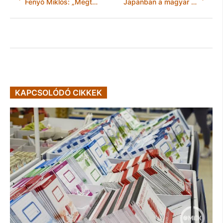
Fenyő Miklós: „Megtanultam hallgatni akkor, amikor hallgatni arany.”
Japánban a magyar válogatott, miskolciakkal
KAPCSOLÓDÓ CIKKEK