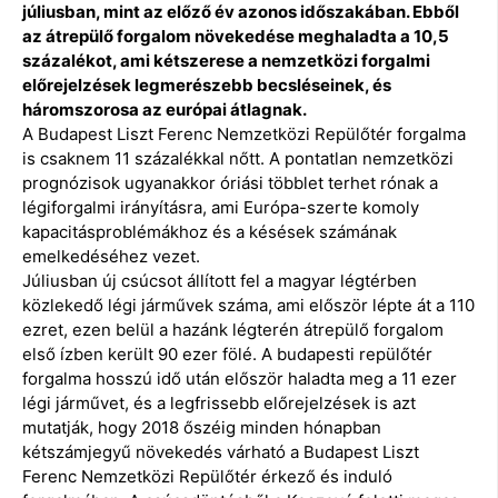
júliusban, mint az előző év azonos időszakában. Ebből
az átrepülő forgalom növekedése meghaladta a 10,5
százalékot, ami kétszerese a nemzetközi forgalmi
előrejelzések legmerészebb becsléseinek, és
háromszorosa az európai átlagnak.
A Budapest Liszt Ferenc Nemzetközi Repülőtér forgalma
is csaknem 11 százalékkal nőtt. A pontatlan nemzetközi
prognózisok ugyanakkor óriási többlet terhet rónak a
légiforgalmi irányításra, ami Európa-szerte komoly
kapacitásproblémákhoz és a késések számának
emelkedéséhez vezet.
Júliusban új csúcsot állított fel a magyar légtérben
közlekedő légi járművek száma, ami először lépte át a 110
ezret, ezen belül a hazánk légterén átrepülő forgalom
első ízben került 90 ezer fölé. A budapesti repülőtér
forgalma hosszú idő után először haladta meg a 11 ezer
légi járművet, és a legfrissebb előrejelzések is azt
mutatják, hogy 2018 őszéig minden hónapban
kétszámjegyű növekedés várható a Budapest Liszt
Ferenc Nemzetközi Repülőtér érkező és induló