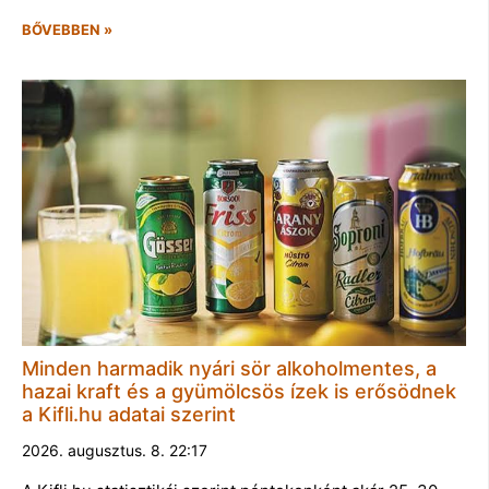
BŐVEBBEN »
Minden harmadik nyári sör alkoholmentes, a
hazai kraft és a gyümölcsös ízek is erősödnek
a Kifli.hu adatai szerint
2026. augusztus. 8. 22:17