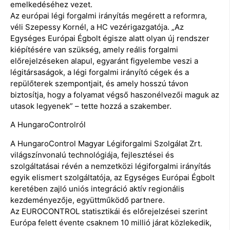
emelkedéséhez vezet.
Az európai légi forgalmi irányítás megérett a reformra,
véli Szepessy Kornél, a HC vezérigazgatója. „Az
Egységes Európai Égbolt égisze alatt olyan új rendszer
kiépítésére van szükség, amely reális forgalmi
előrejelzéseken alapul, egyaránt figyelembe veszi a
légitársaságok, a légi forgalmi irányító cégek és a
repülőterek szempontjait, és amely hosszú távon
biztosítja, hogy a folyamat végső haszonélvezői maguk az
utasok legyenek” – tette hozzá a szakember.
A HungaroControlról
A HungaroControl Magyar Légiforgalmi Szolgálat Zrt.
világszínvonalú technológiája, fejlesztései és
szolgáltatásai révén a nemzetközi légiforgalmi irányítás
egyik elismert szolgáltatója, az Egységes Európai Égbolt
keretében zajló uniós integráció aktív regionális
kezdeményezője, együttműködő partnere.
Az EUROCONTROL statisztikái és előrejelzései szerint
Európa felett évente csaknem 10 millió járat közlekedik,