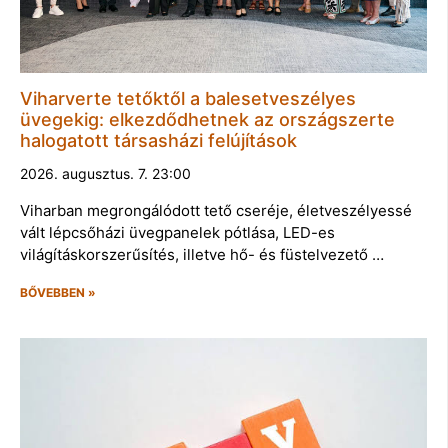
Viharverte tetőktől a balesetveszélyes
üvegekig: elkezdődhetnek az országszerte
halogatott társasházi felújítások
2026. augusztus. 7. 23:00
Viharban megrongálódott tető cseréje, életveszélyessé
vált lépcsőházi üvegpanelek pótlása, LED-es
világításkorszerűsítés, illetve hő- és füstelvezető …
BŐVEBBEN »