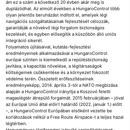
ám ez a szám a következő 20 évben akár meg is
duplázódhat. Az elmúlt években a HungaroControl több
olyan jelentős beruházást indított el, amelyek légi
navigációs szolgáltatásainak fejlesztését célozzák,
garantálják a növekvő légi forgalom biztonságos
kezelését, és egyben elősegítik a küszöbön álló uniós
integráció sikerét.
Folyamatos újításaival, kutatás-fejlesztési
eredményeinek alkalmazásával a HungaroControl
európai szinten is kiemelkedő a repülésbiztonság
javítása, a kapacitás növelése, a légitársaságok
költségeinek csökkentése és a környezet fokozott
védelme terén. Összetett erőfeszítéseinek
eredményeképp, 2014. április 3-tól a NATO megbízása
alapján a HungaroControl irányítja a Koszovó feletti
magaslégtér átrepülő forgalmát. 2015 februárjában – jóval
az Európai Unió által előírt határidő (2022. január 1.) előtt
–, a HungaroControl Európában elsőként vezette be
korlátozások nélkül a Free Route Airspace-t a teljes hazai
légtérben.
Hagyományos légiforgalmi irányító szolgáltatásainak,