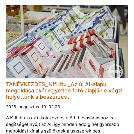
TANÉVKEZDÉS_ Kifli.hu _Az új AI-alapú
megoldása akár egyetlen fotó alapján elvégzi
helyettünk a beszerzést
2026. augusztus. 10. 02:03
A Kifli.hu-n az iskolakezdés előtti bevásárláshoz is
segítséget nyújt az AI, így minden eddiginél gyorsabb
megoldást kínál a szülőknek a tanszerek bes…