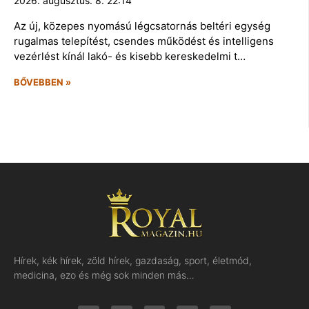
2026. augusztus. 8. 22:14
Az új, közepes nyomású légcsatornás beltéri egység
rugalmas telepítést, csendes működést és intelligens
vezérlést kínál lakó- és kisebb kereskedelmi t…
BŐVEBBEN »
Hírek, kék hírek, zöld hírek, gazdaság, sport, életmód,
medicina, ezo és még sok minden más…