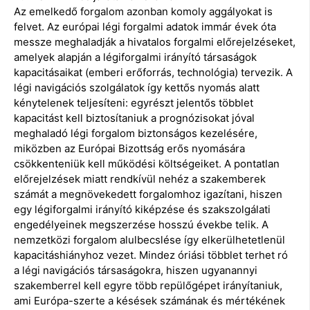
Az emelkedő forgalom azonban komoly aggályokat is
felvet. Az európai légi forgalmi adatok immár évek óta
messze meghaladják a hivatalos forgalmi előrejelzéseket,
amelyek alapján a légiforgalmi irányító társaságok
kapacitásaikat (emberi erőforrás, technológia) tervezik. A
légi navigációs szolgálatok így kettős nyomás alatt
kénytelenek teljesíteni: egyrészt jelentős többlet
kapacitást kell biztosítaniuk a prognózisokat jóval
meghaladó légi forgalom biztonságos kezelésére,
miközben az Európai Bizottság erős nyomására
csökkenteniük kell működési költségeiket. A pontatlan
előrejelzések miatt rendkívül nehéz a szakemberek
számát a megnövekedett forgalomhoz igazítani, hiszen
egy légiforgalmi irányító kiképzése és szakszolgálati
engedélyeinek megszerzése hosszú évekbe telik. A
nemzetközi forgalom alulbecslése így elkerülhetetlenül
kapacitáshiányhoz vezet. Mindez óriási többlet terhet ró
a légi navigációs társaságokra, hiszen ugyanannyi
szakemberrel kell egyre több repülőgépet irányítaniuk,
ami Európa-szerte a késések számának és mértékének