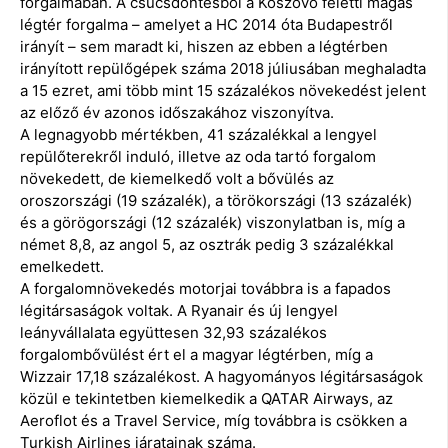
forgalmában. A csúcsdöntésből a Koszovó feletti magas
légtér forgalma – amelyet a HC 2014 óta Budapestről
irányít – sem maradt ki, hiszen az ebben a légtérben
irányított repülőgépek száma 2018 júliusában meghaladta
a 15 ezret, ami több mint 15 százalékos növekedést jelent
az előző év azonos időszakához viszonyítva.
A legnagyobb mértékben, 41 százalékkal a lengyel
repülőterekről induló, illetve az oda tartó forgalom
növekedett, de kiemelkedő volt a bővülés az
oroszországi (19 százalék), a törökországi (13 százalék)
és a görögországi (12 százalék) viszonylatban is, míg a
német 8,8, az angol 5, az osztrák pedig 3 százalékkal
emelkedett.
A forgalomnövekedés motorjai továbbra is a fapados
légitársaságok voltak. A Ryanair és új lengyel
leányvállalata együttesen 32,93 százalékos
forgalombővülést ért el a magyar légtérben, míg a
Wizzair 17,18 százalékost. A hagyományos légitársaságok
közül e tekintetben kiemelkedik a QATAR Airways, az
Aeroflot és a Travel Service, míg továbbra is csökken a
Turkish Airlines járatainak száma.