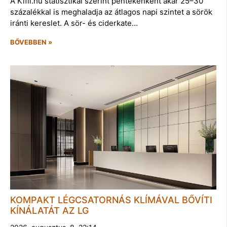
A Kifli.hu statisztikái szerint péntekenként akár 25–30
százalékkal is meghaladja az átlagos napi szintet a sörök
iránti kereslet. A sör- és ciderkate…
BŐVEBBEN »
KOMPAKT LÉGCSATORNÁS KLÍMÁVAL BŐVÍTI
KÍNÁLATÁT AZ LG