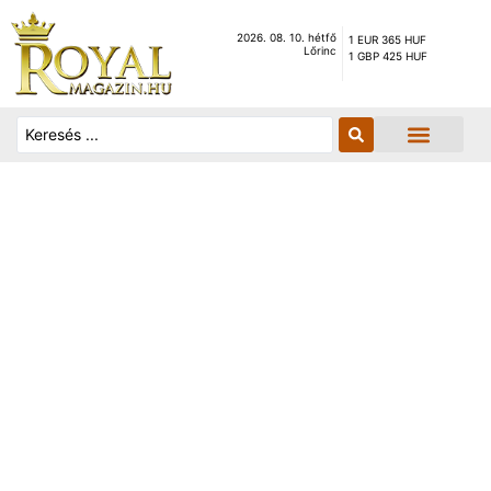
2026. 08. 10. hétfő
1 EUR 365 HUF
Lőrinc
1 GBP 425 HUF