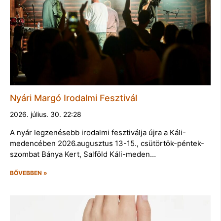
Nyári Margó Irodalmi Fesztivál
2026. július. 30. 22:28
A nyár legzenésebb irodalmi fesztiválja újra a Káli-
medencében 2026.augusztus 13-15., csütörtök-péntek-
szombat Bánya Kert, Salföld Káli-meden…
BŐVEBBEN »