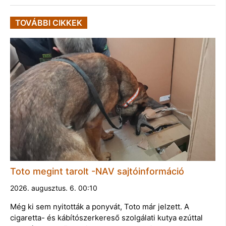
TOVÁBBI CIKKEK
Toto megint tarolt -NAV sajtóinformáció
2026. augusztus. 6. 00:10
Még ki sem nyitották a ponyvát, Toto már jelzett. A
cigaretta- és kábítószerkereső szolgálati kutya ezúttal