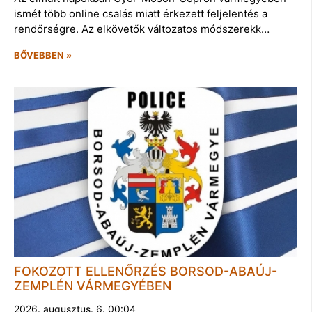
ismét több online csalás miatt érkezett feljelentés a
rendőrségre. Az elkövetők változatos módszerekk…
BŐVEBBEN »
FOKOZOTT ELLENŐRZÉS BORSOD-ABAÚJ-
ZEMPLÉN VÁRMEGYÉBEN
2026. augusztus. 6. 00:04