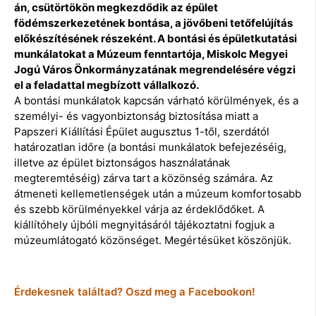
án, csütörtökön megkezdődik az épület
födémszerkezetének bontása, a jövőbeni tetőfelújítás
előkészítésének részeként. A bontási és épületkutatási
munkálatokat a Múzeum fenntartója, Miskolc Megyei
Jogú Város Önkormányzatának megrendelésére végzi
el a feladattal megbízott vállalkozó.
A bontási munkálatok kapcsán várható körülmények, és a
személyi- és vagyonbiztonság biztosítása miatt a
Papszeri Kiállítási Épület augusztus 1-től, szerdától
határozatlan időre (a bontási munkálatok befejezéséig,
illetve az épület biztonságos használatának
megteremtéséig) zárva tart a közönség számára. Az
átmeneti kellemetlenségek után a múzeum komfortosabb
és szebb körülményekkel várja az érdeklődőket. A
kiállítóhely újbóli megnyitásáról tájékoztatni fogjuk a
múzeumlátogató közönséget. Megértésüket köszönjük.
Érdekesnek találtad? Oszd meg a Facebookon!