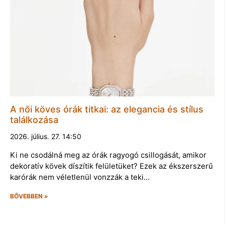
A női köves órák titkai: az elegancia és stílus
találkozása
2026. július. 27. 14:50
Ki ne csodálná meg az órák ragyogó csillogását, amikor
dekoratív kövek díszítik felületüket? Ezek az ékszerszerű
karórák nem véletlenül vonzzák a teki…
BŐVEBBEN »