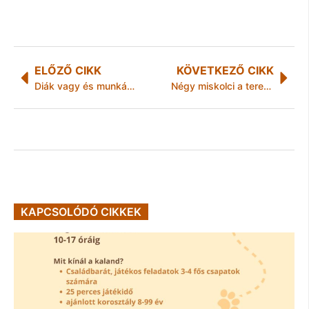
ELŐZŐ CIKK
KÖVETKEZŐ CIKK
Diák vagy és munkát vállalsz?
Négy miskolci a terepfutó világbajnokságon
KAPCSOLÓDÓ CIKKEK