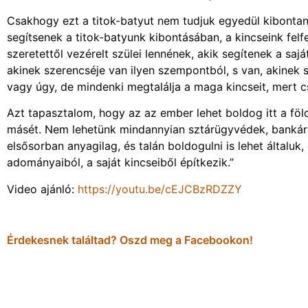
Csakhogy ezt a titok-batyut nem tudjuk egyedül kibontani
segítsenek a titok-batyunk kibontásában, a kincseink fel
szeretettől vezérelt szülei lennének, akik segítenek a saj
akinek szerencséje van ilyen szempontból, s van, akinek s
vagy úgy, de mindenki megtalálja a maga kincseit, mert cs
Azt tapasztalom, hogy az az ember lehet boldog itt a föld
másét. Nem lehetünk mindannyian sztárügyvédek, bankáro
elsősorban anyagilag, és talán boldogulni is lehet általuk
adományaiból, a saját kincseiből építkezik.”
Video ajánló:
https://youtu.be/cEJCBzRDZZY
Érdekesnek találtad? Oszd meg a Facebookon!