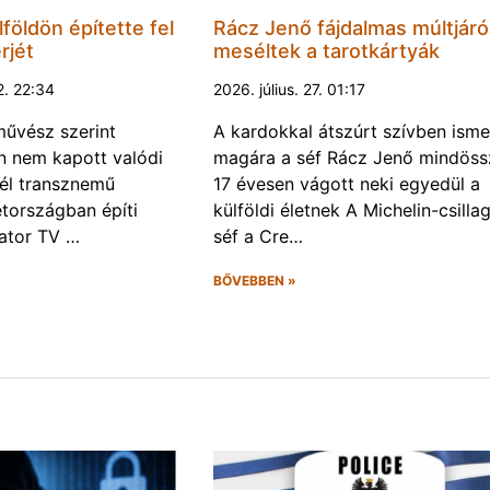
földön építette fel
Rácz Jenő fájdalmas múltjáró
rjét
meséltek a tarotkártyák
2. 22:34
2026. július. 27. 01:17
űvész szerint
A kardokkal átszúrt szívben isme
 nem kapott valódi
magára a séf Rácz Jenő mindöss
él transznemű
17 évesen vágott neki egyedül a
tországban építi
külföldi életnek A Michelin-csilla
eator TV …
séf a Cre…
BŐVEBBEN »