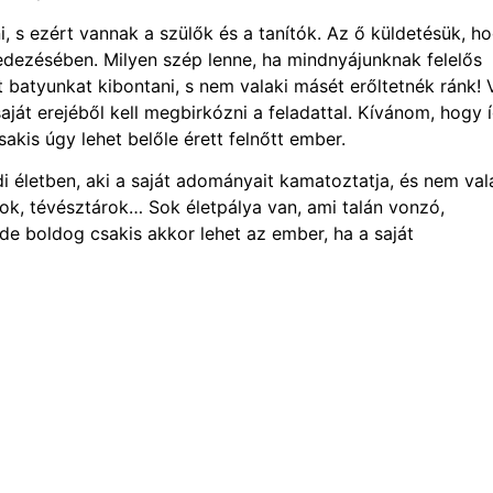
, s ezért vannak a szülők és a tanítók. Az ő küldetésük, h
fedezésében. Milyen szép lenne, ha mindnyájunknak felelős
át batyunkat kibontani, s nem valaki másét erőltetnék ránk! 
aját erejéből kell megbirkózni a feladattal. Kívánom, hogy 
akis úgy lehet belőle érett felnőtt ember.
i életben, aki a saját adományait kamatoztatja, és nem val
k, tévésztárok… Sok életpálya van, ami talán vonzó,
, de boldog csakis akkor lehet az ember, ha a saját