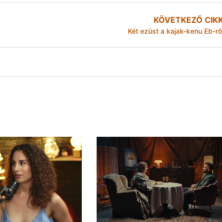
KÖVETKEZŐ CIK
Két ezüst a kajak-kenu Eb-rő