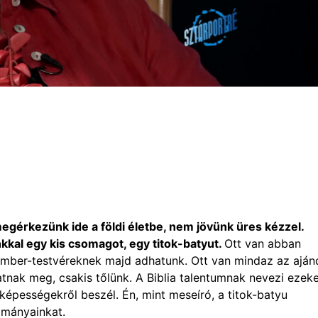
egérkezünk ide a földi életbe, nem jövünk üres kézzel.
al egy kis csomagot, egy titok-batyut.
Ott van abban
ember-testvéreknek majd adhatunk. Ott van mindaz az aján
tnak meg, csakis tőlünk. A Biblia talentumnak nevezi ezeke
képességekről beszél. Én, mint meseíró, a titok-batyu
ományainkat.