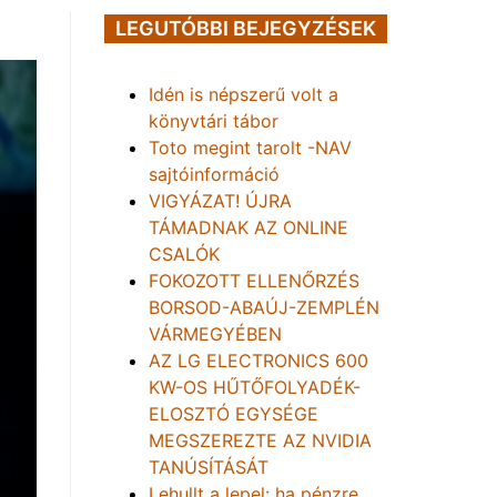
LEGUTÓBBI BEJEGYZÉSEK
Idén is népszerű volt a
könyvtári tábor
Toto megint tarolt -NAV
sajtóinformáció
VIGYÁZAT! ÚJRA
TÁMADNAK AZ ONLINE
CSALÓK
FOKOZOTT ELLENŐRZÉS
BORSOD-ABAÚJ-ZEMPLÉN
VÁRMEGYÉBEN
AZ LG ELECTRONICS 600
KW-OS HŰTŐFOLYADÉK-
ELOSZTÓ EGYSÉGE
MEGSZEREZTE AZ NVIDIA
TANÚSÍTÁSÁT
Lehullt a lepel: ha pénzre