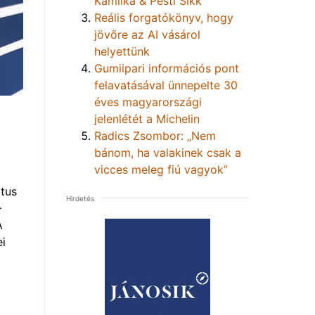
Kamilka & Pesti Sikk
Reális forgatókönyv, hogy
jövőre az AI vásárol
helyettünk
Gumiipari információs pont
felavatásával ünnepelte 30
éves magyarországi
jelenlétét a Michelin
Radics Zsombor: „Nem
bánom, ha valakinek csak a
vicces meleg fiú vagyok”
tus
Hirdetés
–
A
i