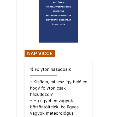
NAP VICCE
1) Folyton hazudozik
——————–
– Kisfiam, mi lesz így belőled,
hogy folyton csak
hazudozol?
– Ha ügyetlen vagyok
börtöntöltelék, ha ügyes
vagyok meteorológus,