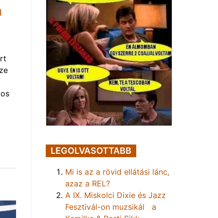
l
rt
ze
gos
LEGOLVASOTTABB
Mi is az a rövid ellátási lánc,
azaz a REL?
A IX. Miskolci Dixie és Jazz
Fesztivál-on muzsikál a