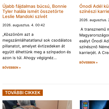
Újabb fájdalmas búcsú, Bonnie
Ónodi Adél kül
Tyler halála ismét összetörte
színészi karrie
Leslie Mandoki szívét
2026. augusztus. 
2026. augusztus. 4. 00:42
A transznemű m
„Köszönöm azt a
Magyarországon
megszámlálhatatlanul sok csodálatos
esélyt Ónodi Ad
pillanatot, amelyet évtizedeken át
színésznő Néme
együtt élhettünk meg a színpadon és
karrierjét. A Cr
azon is túl. Ahogy végignéz…
BŐVEBBEN »
BŐVEBBEN »
TOVÁBBI CIKKEK