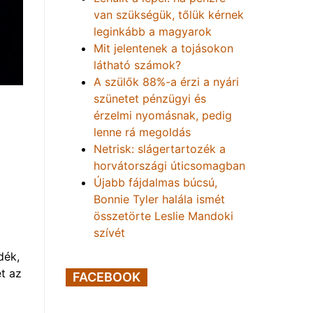
van szükségük, tőlük kérnek
leginkább a magyarok
Mit jelentenek a tojásokon
látható számok?
A szülők 88%-a érzi a nyári
szünetet pénzügyi és
érzelmi nyomásnak, pedig
lenne rá megoldás
Netrisk: slágertartozék a
horvátországi úticsomagban
Újabb fájdalmas búcsú,
Bonnie Tyler halála ismét
összetörte Leslie Mandoki
szívét
dék,
t az
FACEBOOK