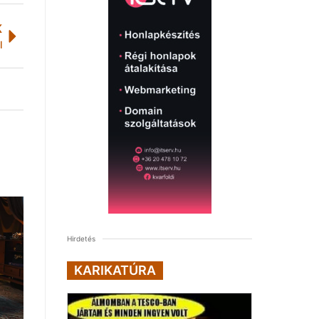
K
l
Hirdetés
KARIKATÚRA