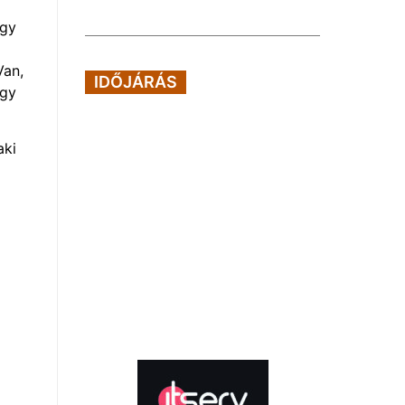
ogy
Van,
IDŐJÁRÁS
így
aki