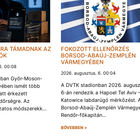
JRA TÁMADNAK AZ
FOKOZOTT ELLENŐRZÉS
LÓK
BORSOD-ABAÚJ-ZEMPLÉN
VÁRMEGYÉBEN
6. 00:08
2026. augusztus. 6. 00:04
kban Győr-Moson-
A DVTK stadionban 2026. augusz
ében ismét több
6-án rendezik a Hapoel Tel Aviv 
att érkezett
Katowice labdarúgó mérkőzést. 
ndőrségre. Az
Borsod-Abaúj-Zemplén Vármegye
ozatos módszerekk…
Rendőr-főkapitán…
BŐVEBBEN »