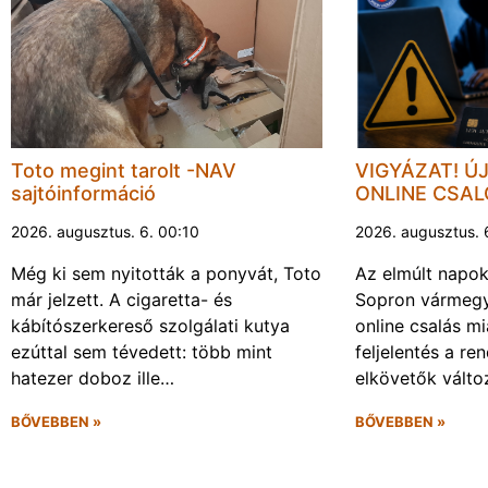
Toto megint tarolt -NAV
VIGYÁZAT! Ú
sajtóinformáció
ONLINE CSA
2026. augusztus. 6. 00:10
2026. augusztus. 
Még ki sem nyitották a ponyvát, Toto
Az elmúlt napo
már jelzett. A cigaretta- és
Sopron vármegy
kábítószerkereső szolgálati kutya
online csalás mi
ezúttal sem tévedett: több mint
feljelentés a re
hatezer doboz ille…
elkövetők vált
BŐVEBBEN »
BŐVEBBEN »