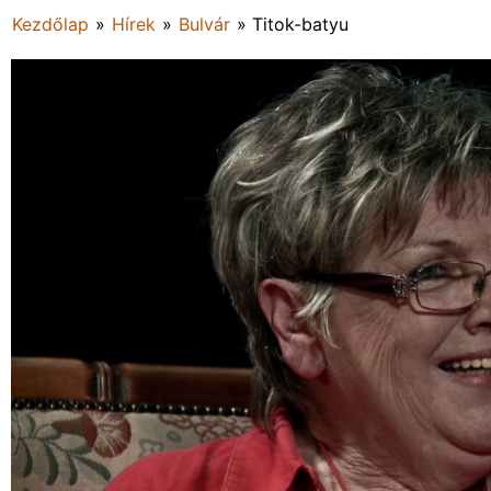
Kezdőlap
»
Hírek
»
Bulvár
»
Titok-batyu