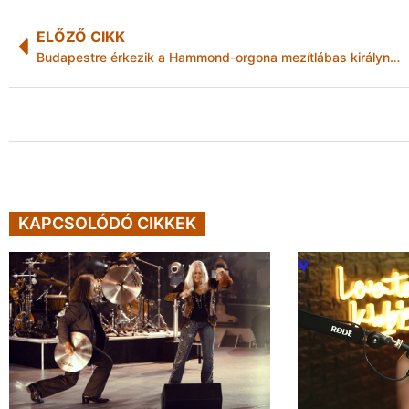
ELŐZŐ CIKK
Budapestre érkezik a Hammond-orgona mezítlábas királynője
KAPCSOLÓDÓ CIKKEK