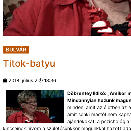
BULVÁR
Titok-batyu
2018. július 2.
18:36
Döbrentey Ildikó: „Amikor m
Mindannyian hozunk magunkk
minden, amit az életben az 
amit senki mástól nem kapha
ajándékokat, a pszichológia 
kincseinek hívom a születésünkkor magunkkal hozott ad