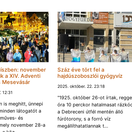
díszben: november
Száz éve tört fel a
k a XIV. Adventi
hajdúszoboszlói gyógyvíz
s Mesevásár
2025. október. 22. 23:18
. 12:31
"1925. október 26-ot írtak, regge
n is meghitt, ünnepi
óra 10 perckor hatalmasat rázkó
 minden látogatót a
a Debreceni útfél mentén álló
zműves- és
fúrótorony, s a forró víz
mely november 28-a
megállíthatatlannak t…