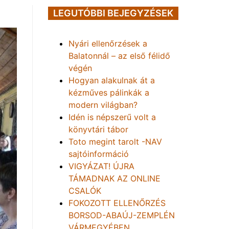
LEGUTÓBBI BEJEGYZÉSEK
Nyári ellenőrzések a
Balatonnál – az első félidő
végén
Hogyan alakulnak át a
kézműves pálinkák a
modern világban?
Idén is népszerű volt a
könyvtári tábor
Toto megint tarolt -NAV
sajtóinformáció
VIGYÁZAT! ÚJRA
TÁMADNAK AZ ONLINE
CSALÓK
FOKOZOTT ELLENŐRZÉS
BORSOD-ABAÚJ-ZEMPLÉN
VÁRMEGYÉBEN