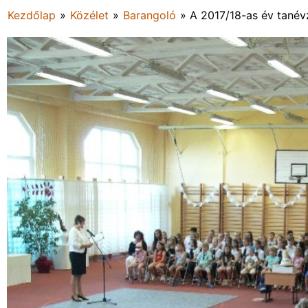
Kezdőlap
»
Közélet
»
Barangoló
»
A 2017/18-as év tané