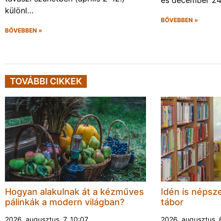
és december 2
különl…
BŐVEBBEN »
BŐVEBBEN »
TOVÁBBI CIKKEK
Hogyan alakulnak át a kézműves
Idén is népsze
pálinkák a modern világban?
tábor
2026. augusztus. 7. 10:07
2026. augusztus. 