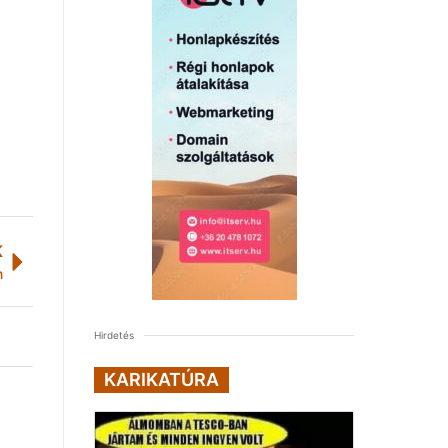
K
n
Hirdetés
KARIKATÚRA