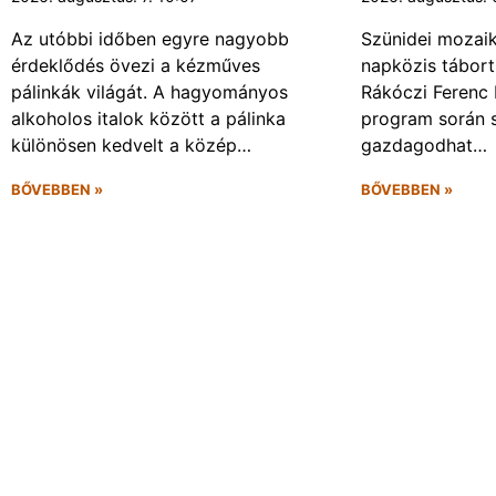
Az utóbbi időben egyre nagyobb
Szünidei mozai
érdeklődés övezi a kézműves
napközis tábort 
pálinkák világát. A hagyományos
Rákóczi Ferenc 
alkoholos italok között a pálinka
program során 
különösen kedvelt a közép…
gazdagodhat…
BŐVEBBEN »
BŐVEBBEN »