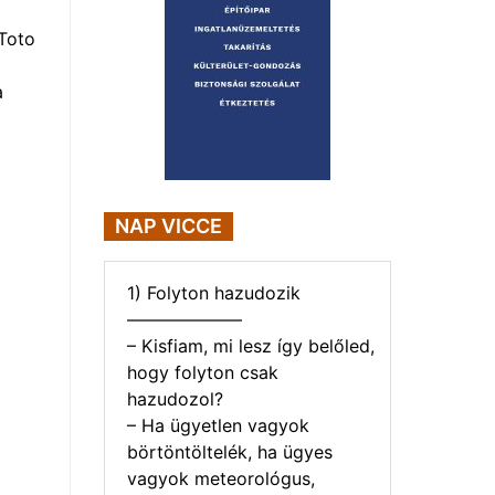
Toto
a
NAP VICCE
1) Folyton hazudozik
——————–
– Kisfiam, mi lesz így belőled,
hogy folyton csak
hazudozol?
– Ha ügyetlen vagyok
börtöntöltelék, ha ügyes
vagyok meteorológus,