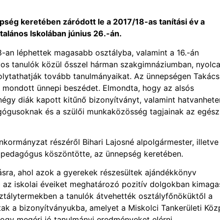
ség keretében záródott le a 2017/18-as tanítási év a
alános Iskolában június 26.-án.
38-an léphettek magasabb osztályba, valamint a 16.-án
lyos tanulók közül ősszel hárman szakgimnáziumban, nyolc
olytathatják tovább tanulmányaikat. Az ünnepségen Takác
tó mondott ünnepi beszédet. Elmondta, hogy az alsós
négy diák kapott kitűnő bizonyítványt, valamint hatvanhete
agógusoknak és a szülői munkaközösség tagjainak az egész
ormányzat részéről Bihari Lajosné alpolgármester, illetve
s pedagógus köszöntötte, az ünnepség keretében.
ásra, ahol azok a gyerekek részesültek ajándékkönyv
 az iskolai éveiket meghatározó pozitív dolgokban kimaga
sztálytermekben a tanulók átvehették osztályfőnöküktől a
ttak a bizonyítványukba, amelyet a Miskolci Tankerületi Kö
, hogy megéri jó tanulmányi eredményeket elérni.