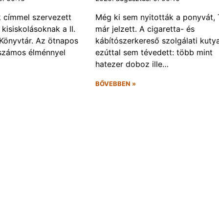
k címmel szervezett
Még ki sem nyitották a ponyvát, 
kisiskolásoknak a II.
már jelzett. A cigaretta- és
Könyvtár. Az ötnapos
kábítószerkereső szolgálati kuty
számos élménnyel
ezúttal sem tévedett: több mint
hatezer doboz ille…
BŐVEBBEN »