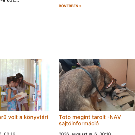
4-e köz…
BŐVEBBEN »
rű volt a könyvtári
Toto megint tarolt -NAV
sajtóinformáció
6. 00:16
2026. augusztus. 6. 00:10