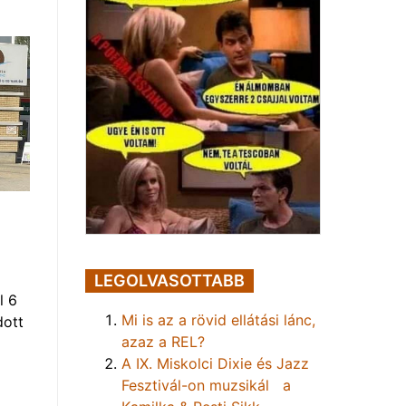
LEGOLVASOTTABB
l 6
Mi is az a rövid ellátási lánc,
dott
azaz a REL?
A IX. Miskolci Dixie és Jazz
Fesztivál-on muzsikál a