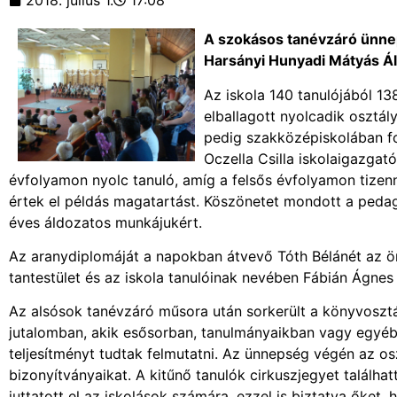
2018. július 1.
17:08
A szokásos tanévzáró ünnep
Harsányi Hunyadi Mátyás Ált
Az iskola 140 tanulójából 1
elballagott nyolcadik osztá
pedig szakközépiskolában f
Oczella Csilla iskolaigazga
évfolyamon nyolc tanuló, amíg a felsős évfolyamon tizen
értek el példás magatartást. Köszönetet mondott a ped
éves áldozatos munkájukért.
Az aranydiplomáját a napokban átvevő Tóth Bélánét az önk
tantestület és az iskola tanulóinak nevében Fábián Ágne
Az alsósok tanévzáró műsora után sorkerült a könyvoszt
jutalomban, akik esősorban, tanulmányaikban vagy egyéb
teljesítményt tudtak felmutatni. Az ünnepség végén az o
bizonyítványaikat. A kitűnő tanulók cirkuszjegyet találha
juttatott el az iskolások számára, ezzel is biztatva őket