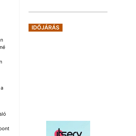
IDŐJÁRÁS
an
sné
n
 a
sló
zpont