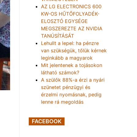
AZ LG ELECTRONICS 600
KW-OS HŰTŐFOLYADÉK-
ELOSZTÓ EGYSÉGE
MEGSZEREZTE AZ NVIDIA
TANÚSÍTÁSÁT
Lehullt a lepel: ha pénzre
van szükségük, tőlük kérnek
leginkább a magyarok
Mit jelentenek a tojásokon
látható számok?
A szülők 88%-a érzi a nyári
szünetet pénzügyi és
érzelmi nyomásnak, pedig
lenne rá megoldás
FACEBOOK