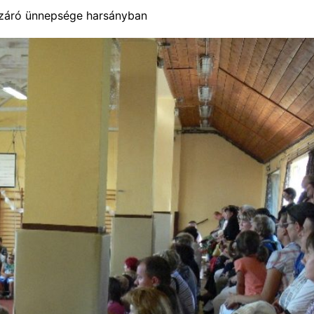
vzáró ünnepsége harsányban