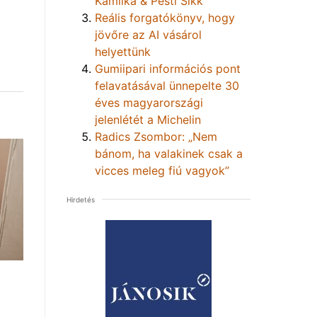
Kamilka & Pesti Sikk
Reális forgatókönyv, hogy
jövőre az AI vásárol
helyettünk
Gumiipari információs pont
felavatásával ünnepelte 30
éves magyarországi
jelenlétét a Michelin
Radics Zsombor: „Nem
bánom, ha valakinek csak a
vicces meleg fiú vagyok”
Hirdetés