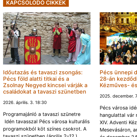
KAPCSOLÓDÓ CIKKEK
Időutazás és tavaszi zsongás:
Pécs ünnepi 
Pécs föld alatti titkai és a
28-án kezdődi
Zsolnay Negyed kincsei várják a
Kézműves- é
családokat a tavaszi szünetben
2025. december. 7
2026. április. 3. 18:30
Pécs városa idé
Programajánló a tavaszi szünetre
hangulattal vár
Idén tavasszal Pécs városa kulturális
XIV. Adventi Ké
programokból köt színes csokrot. A
Mesevásáron, a
tavaszi szünetben (április 2–12.)