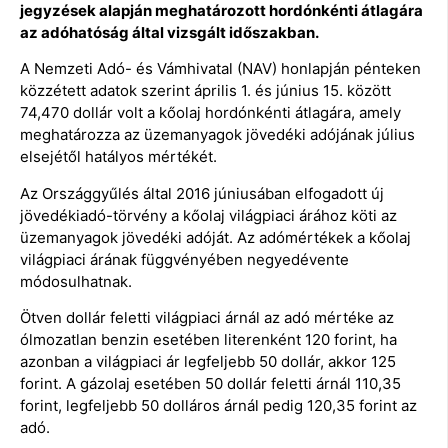
jegyzések alapján meghatározott hordónkénti átlagára
az adóhatóság által vizsgált időszakban.
A Nemzeti Adó- és Vámhivatal (NAV) honlapján pénteken
közzétett adatok szerint április 1. és június 15. között
74,470 dollár volt a kőolaj hordónkénti átlagára, amely
meghatározza az üzemanyagok jövedéki adójának július
elsejétől hatályos mértékét.
Az Országgyűlés által 2016 júniusában elfogadott új
jövedékiadó-törvény a kőolaj világpiaci árához köti az
üzemanyagok jövedéki adóját. Az adómértékek a kőolaj
világpiaci árának függvényében negyedévente
módosulhatnak.
Ötven dollár feletti világpiaci árnál az adó mértéke az
ólmozatlan benzin esetében literenként 120 forint, ha
azonban a világpiaci ár legfeljebb 50 dollár, akkor 125
forint. A gázolaj esetében 50 dollár feletti árnál 110,35
forint, legfeljebb 50 dolláros árnál pedig 120,35 forint az
adó.