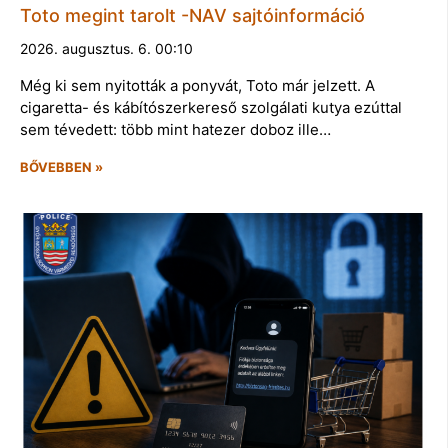
Toto megint tarolt -NAV sajtóinformáció
2026. augusztus. 6. 00:10
Még ki sem nyitották a ponyvát, Toto már jelzett. A
cigaretta- és kábítószerkereső szolgálati kutya ezúttal
sem tévedett: több mint hatezer doboz ille…
BŐVEBBEN »