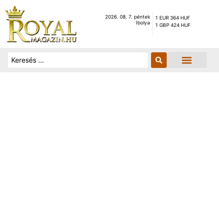
2026. 08. 7. péntek
1 EUR 364 HUF
Ibolya
1 GBP 424 HUF