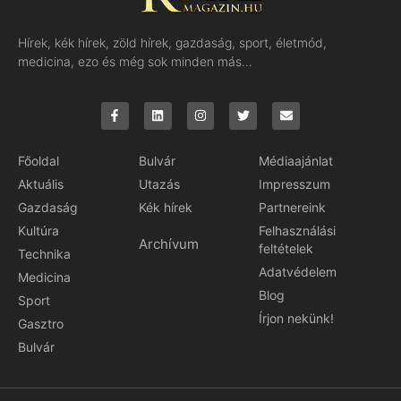
Hírek, kék hírek, zöld hírek, gazdaság, sport, életmód,
medicina, ezo és még sok minden más…
Főoldal
Bulvár
Médiaajánlat
Aktuális
Utazás
Impresszum
Gazdaság
Kék hírek
Partnereink
Kultúra
Felhasználási
Archívum
feltételek
Technika
Adatvédelem
Medicina
Blog
Sport
Írjon nekünk!
Gasztro
Bulvár