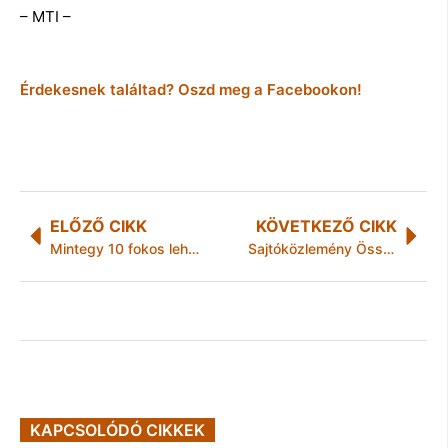
– MTI –
Érdekesnek találtad? Oszd meg a Facebookon!
ELŐZŐ CIKK
KÖVETKEZŐ CIKK
Mintegy 10 fokos lehűlés várható a hétvégén
Sajtóközlemény Összevont Labdajátékok Diákolimpia Országos Döntő IV. korcsoport
KAPCSOLÓDÓ CIKKEK