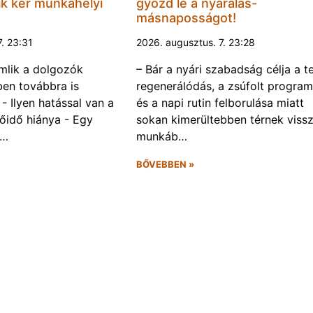
k kér munkahelyi
győzd le a nyaralás-
másnaposságot!
7. 23:31
2026. augusztus. 7. 23:28
omlik a dolgozók
– Bár a nyári szabadság célja a te
ben továbbra is
regenerálódás, a zsúfolt progra
- Ilyen hatással van a
és a napi rutin felborulása miatt
őidő hiánya - Egy
sokan kimerültebben térnek vissz
f…
munkáb…
BŐVEBBEN »