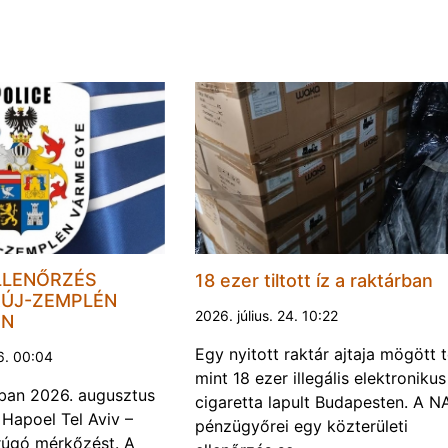
LLENŐRZÉS
18 ezer tiltott íz a raktárban
ÚJ-ZEMPLÉN
2026. július. 24. 10:22
EN
Egy nyitott raktár ajtaja mögött 
6. 00:04
mint 18 ezer illegális elektronikus
ban 2026. augusztus
cigaretta lapult Budapesten. A N
 Hapoel Tel Aviv –
pénzügyőrei egy közterületi
rúgó mérkőzést. A