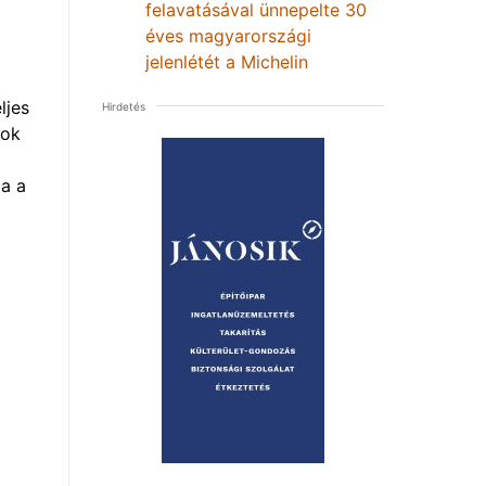
felavatásával ünnepelte 30
éves magyarországi
jelenlétét a Michelin
ljes
Hirdetés
mok
a a