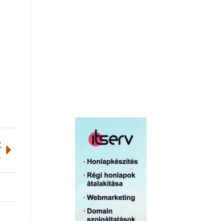
K
eménysége