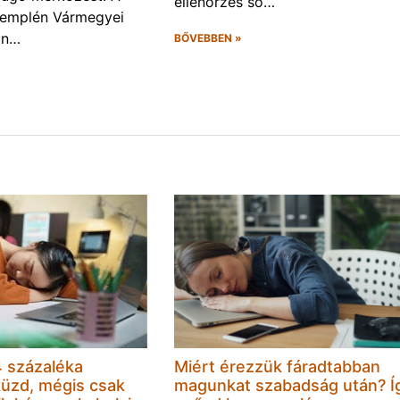
ellenőrzés so…
Zemplén Vármegyei
án…
BŐVEBBEN »
 százaléka
Miért érezzük fáradtabban
küzd, mégis csak
magunkat szabadság után? Í