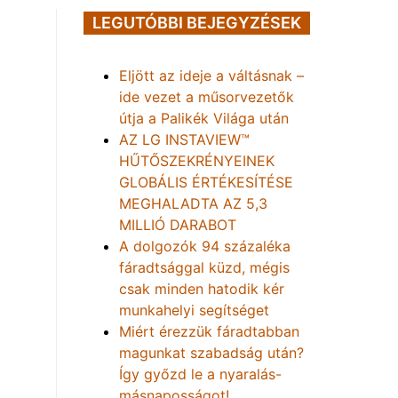
LEGUTÓBBI BEJEGYZÉSEK
Eljött az ideje a váltásnak –
ide vezet a műsorvezetők
útja a Palikék Világa után
AZ LG INSTAVIEW™
HŰTŐSZEKRÉNYEINEK
GLOBÁLIS ÉRTÉKESÍTÉSE
MEGHALADTA AZ 5,3
MILLIÓ DARABOT
A dolgozók 94 százaléka
fáradtsággal küzd, mégis
csak minden hatodik kér
munkahelyi segítséget
Miért érezzük fáradtabban
magunkat szabadság után?
Így győzd le a nyaralás-
másnaposságot!