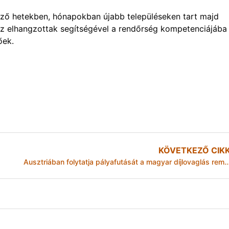
ező hetekben, hónapokban újabb településeken tart majd
az elhangzottak segítségével a rendőrség kompetenciájába
őek.
KÖVETKEZŐ CIK
Ausztriában folytatja pályafutását a magyar díjlovaglás r