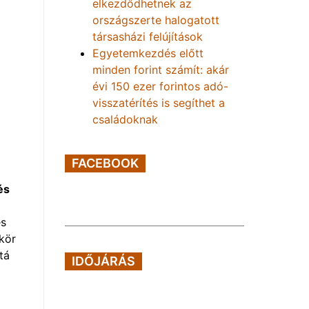
elkezdődhetnek az
országszerte halogatott
társasházi felújítások
Egyetemkezdés előtt
minden forint számít: akár
évi 150 ezer forintos adó-
visszatérítés is segíthet a
családoknak
FACEBOOK
és
és
kör
tá
IDŐJÁRÁS