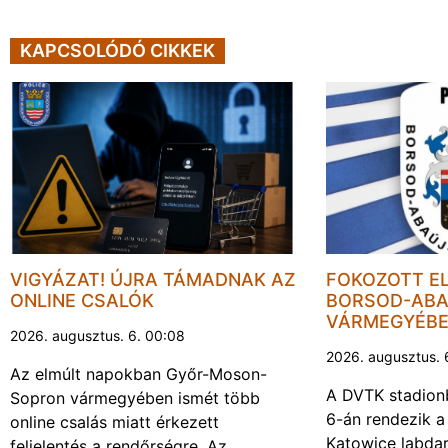
KAPCSOLÓDÓ CIKKEK
VIGYÁZAT! ÚJRA TÁMADNAK AZ
FOKOZOTT E
ONLINE CSALÓK
BORSOD-ABA
VÁRMEGYÉB
2026. augusztus. 6. 00:08
2026. augusztus. 
Az elmúlt napokban Győr-Moson-
A DVTK stadion
Sopron vármegyében ismét több
6-án rendezik a
online csalás miatt érkezett
Katowice labda
feljelentés a rendőrségre. Az