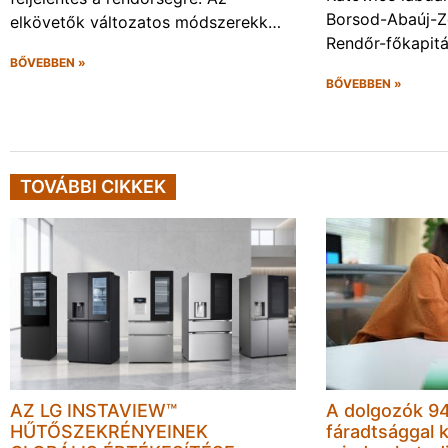
Borsod-Abaúj-
elkövetők változatos módszerekk…
Rendőr-főkapit
BŐVEBBEN »
BŐVEBBEN »
TOVÁBBI CIKKEK
AZ LG INSTAVIEW™
A dolgozók 94
HŰTŐSZEKRÉNYEINEK
fáradtsággal 