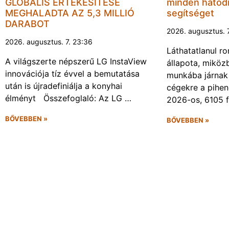
GLOBÁLIS ÉRTÉKESÍTÉSE
minden hatodi
MEGHALADTA AZ 5,3 MILLIÓ
segítséget
DARABOT
2026. augusztus. 
2026. augusztus. 7. 23:36
Láthatatlanul r
A világszerte népszerű LG InstaView
állapota, miköz
innovációja tíz évvel a bemutatása
munkába járnak 
után is újradefiniálja a konyhai
cégekre a pihen
élményt Összefoglaló: Az LG …
2026-os, 6105 
BŐVEBBEN »
BŐVEBBEN »