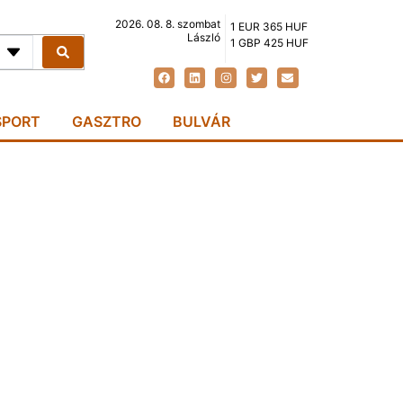
2026. 08. 8. szombat
1 EUR 365 HUF
László
1 GBP 425 HUF
SPORT
GASZTRO
BULVÁR