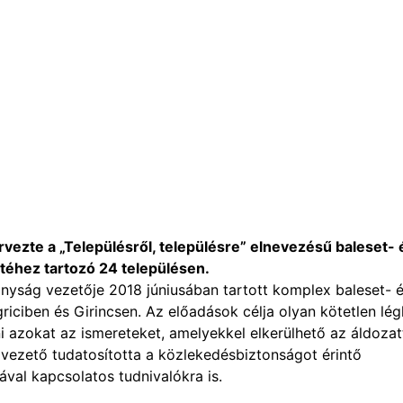
ezte a „Településről, településre” elnevezésű baleset- 
téhez tartozó 24 településen.
tányság vezetője 2018 júniusában tartott komplex baleset- 
iciben és Girincsen. Az előadások célja olyan kötetlen lég
i azokat az ismereteket, amelyekkel elkerülhető az áldozat
ágvezető tudatosította a közlekedésbiztonságot érintő
ával kapcsolatos tudnivalókra is.