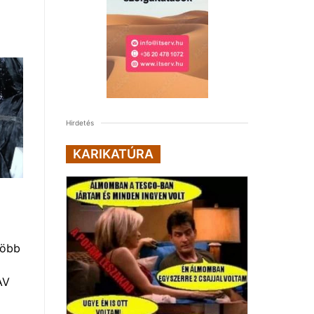
Hirdetés
KARIKATÚRA
több
AV