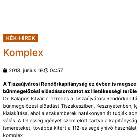
KÉK-HÍREK
Komplex
2018. június 19.
04:57
A Tiszaújvárosi Rendőrkapitányság ez évben is megszerv
bűnmegelőzési előadássorozatot az illetékességi terüle
Dr. Kalapos István r. ezredes a Tiszaújvárosi Rendőrkapi
bűnmegelőzési előadást Tiszakesziben, Kesznyétenben, Igr
kialakítása, ahol a szakemberek hatékonyan át tudják adn
válás. A teljesség igényét szem előtt tartva a kapitánys
ismereteket, továbbá kitért a 112-es segélyhívó használat
komplex