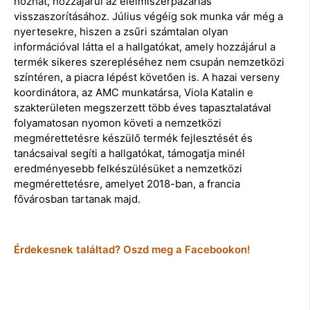
hozhat, hozzájárul az élelmiszerpazarlás
visszaszorításához. Július végéig sok munka vár még a
nyertesekre, hiszen a zsűri számtalan olyan
információval látta el a hallgatókat, amely hozzájárul a
termék sikeres szerepléséhez nem csupán nemzetközi
színtéren, a piacra lépést követően is. A hazai verseny
koordinátora, az AMC munkatársa, Viola Katalin e
szakterületen megszerzett több éves tapasztalatával
folyamatosan nyomon követi a nemzetközi
megmérettetésre készülő termék fejlesztését és
tanácsaival segíti a hallgatókat, támogatja minél
eredményesebb felkészülésüket a nemzetközi
megmérettetésre, amelyet 2018-ban, a francia
fővárosban tartanak majd.
Érdekesnek találtad? Oszd meg a Facebookon!