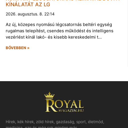
KÍNÁLATÁT AZ LG
2026. augusztus. 8. 22:14
Az új, közepes nyomású légcsatornás beltéri egység
rugalmas telepítést, csendes működést és intelligens
vezérlést kínál lakó- és kisebb kereskedelmi t…
BŐVEBBEN »
Hírek, kék hírek, zöld hírek, gazdaság, sport, életmód,
medicina, ezo és még sok minden más…