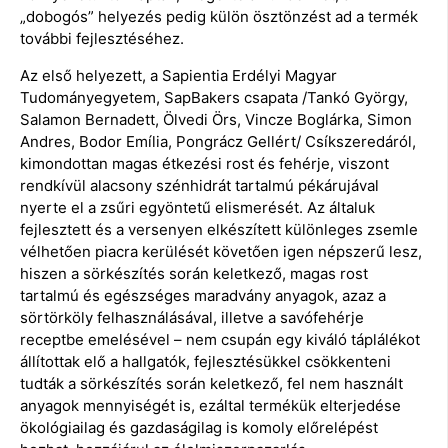
„dobogós” helyezés pedig külön ösztönzést ad a termék
további fejlesztéséhez.
Az első helyezett, a Sapientia Erdélyi Magyar
Tudományegyetem, SapBakers csapata /Tankó György,
Salamon Bernadett, Ölvedi Örs, Vincze Boglárka, Simon
Andres, Bodor Emília, Pongrácz Gellért/ Csíkszeredáról,
kimondottan magas étkezési rost és fehérje, viszont
rendkívül alacsony szénhidrát tartalmú pékárujával
nyerte el a zsűri egyöntetű elismerését. Az általuk
fejlesztett és a versenyen elkészített különleges zsemle
vélhetően piacra kerülését követően igen népszerű lesz,
hiszen a sörkészítés során keletkező, magas rost
tartalmú és egészséges maradvány anyagok, azaz a
sörtörköly felhasználásával, illetve a savófehérje
receptbe emelésével – nem csupán egy kiváló táplálékot
állítottak elő a hallgatók, fejlesztésükkel csökkenteni
tudták a sörkészítés során keletkező, fel nem használt
anyagok mennyiségét is, ezáltal termékük elterjedése
ökológiailag és gazdaságilag is komoly előrelépést