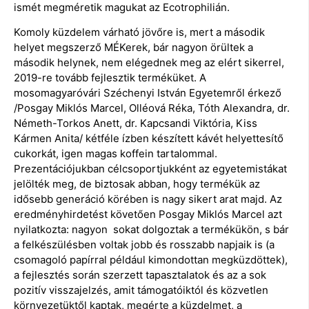
ismét megméretik magukat az Ecotrophilián.
Komoly küzdelem várható jövőre is, mert a második
helyet megszerző MÉKerek, bár nagyon örültek a
második helynek, nem elégednek meg az elért sikerrel,
2019-re tovább fejlesztik terméküket. A
mosomagyaróvári Széchenyi István Egyetemről érkező
/Posgay Miklós Marcel, Olléová Réka, Tóth Alexandra, dr.
Németh-Torkos Anett, dr. Kapcsandi Viktória, Kiss
Kármen Anita/ kétféle ízben készített kávét helyettesítő
cukorkát, igen magas koffein tartalommal.
Prezentációjukban célcsoportjukként az egyetemistákat
jelölték meg, de biztosak abban, hogy termékük az
idősebb generáció körében is nagy sikert arat majd. Az
eredményhirdetést követően Posgay Miklós Marcel azt
nyilatkozta: nagyon sokat dolgoztak a termékükön, s bár
a felkészülésben voltak jobb és rosszabb napjaik is (a
csomagoló papírral például kimondottan megküzdöttek),
a fejlesztés során szerzett tapasztalatok és az a sok
pozitív visszajelzés, amit támogatóiktól és közvetlen
környezetüktől kaptak, megérte a küzdelmet, a