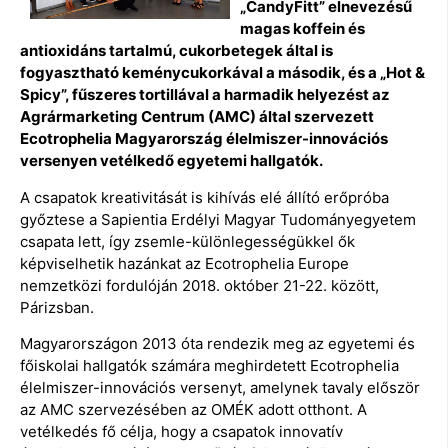
„CandyFitt” elnevezésű
magas koffein és
antioxidáns tartalmú, cukorbetegek által is
fogyasztható keménycukorkával a második, és a „Hot &
Spicy”, fűszeres tortillával a harmadik helyezést az
Agrármarketing Centrum (AMC) által szervezett
Ecotrophelia Magyarország élelmiszer-innovációs
versenyen vetélkedő egyetemi hallgatók.
A csapatok kreativitását is kihívás elé állító erőpróba
győztese a Sapientia Erdélyi Magyar Tudományegyetem
csapata lett, így zsemle-különlegességükkel ők
képviselhetik hazánkat az Ecotrophelia Europe
nemzetközi fordulóján 2018. október 21-22. között,
Párizsban.
Magyarországon 2013 óta rendezik meg az egyetemi és
főiskolai hallgatók számára meghirdetett Ecotrophelia
élelmiszer-innovációs versenyt, amelynek tavaly először
az AMC szervezésében az OMÉK adott otthont. A
vetélkedés fő célja, hogy a csapatok innovatív