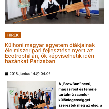
HÍREK
Külhoni magyar egyetem diákjainak
élelmiszeripari fejlesztése nyert az
Ecotrophilián, ők képviselhetik idén
hazánkat Párizsban
2018. június 14.
04:05
A „BrewBun” nevű,
magas rost és fehérje
tartalmú zsemle-
különlegességgel
szerezték meg az első, a