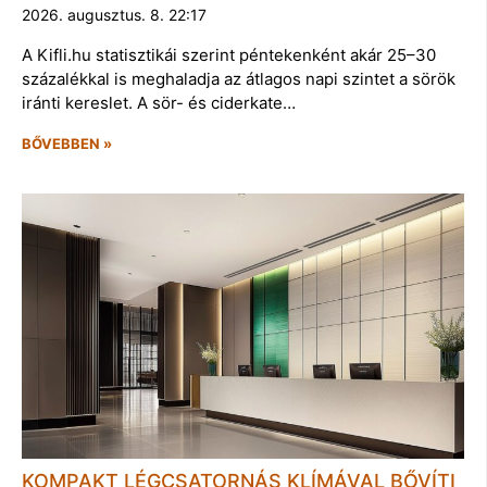
2026. augusztus. 8. 22:17
A Kifli.hu statisztikái szerint péntekenként akár 25–30
százalékkal is meghaladja az átlagos napi szintet a sörök
iránti kereslet. A sör- és ciderkate…
BŐVEBBEN »
KOMPAKT LÉGCSATORNÁS KLÍMÁVAL BŐVÍTI