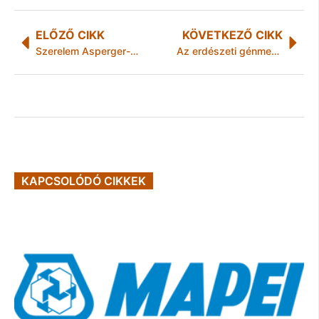
ELŐZŐ CIKK
KÖVETKEZŐ CIKK
Szerelem Asperger-szindrómával
Az erdészeti génmegőrzés jelene és jövője
KAPCSOLÓDÓ CIKKEK