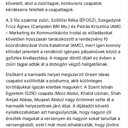
követett, ahol a zsűritagok, konkurens csapatok
kérdéseire feleltek a csapattagok.
A 3 fős szakmai zsűri, Szőllősi Réka (ÉFOSZ), Szegedyné
Fricz Ágnes (Campden BRI Mo.) és Petrás Krisztina (AMC
– Marketing és Kommunikációs Iroda) az előadásokat
követően hosszasan tanácskozott a rendezvény fő
koordinátorával Viola Katalinnal (AMC), mert igen komoly
kihívást jelentett a rendkívül igényes pályaművek közül a
győztes kiválasztása. A magyar döntő díjait ez évben a
zsűri tagjai adták át a dobogón végző hallgatóknak.
Elsőként a harmadik helyet megszerző Green Ideas
csapatot szólították a pódiumra, akik különleges
tortillájukkal igazán kitettek magukért. A Szent István
Egyetem (SZIE) csapata /Moiz Abdul, Khalid Usman, Shah
Amjad Abbas, Muqeet Abdul/ nagy örömmel vette át a
harmadik helyezettnek járó díjat. A díjátadót követő
nyilatkozatukban azt hangsúlyozták, hogy nagyon jól
érezték magukat a versenyen és nagyon sokat tanultak a
versengésből, ezért már most elhatározták, hogy jövőre