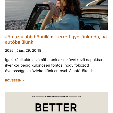
Jön az újabb hőhullám – erre figyeljünk oda, ha
autóba ülünk
2026. július. 29. 20:18
Igazi kánikulára számíthatunk az elkövetkező napokban,
ilyenkor pedig különösen fontos, hogy fokozott
óvatossággal közlekedjünk autóval. A sofőröket k…
BŐVEBBEN »