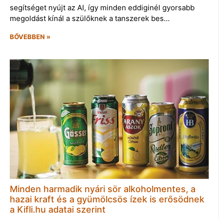
segítséget nyújt az AI, így minden eddiginél gyorsabb
megoldást kínál a szülőknek a tanszerek bes…
BŐVEBBEN »
Minden harmadik nyári sör alkoholmentes, a
hazai kraft és a gyümölcsös ízek is erősödnek
a Kifli.hu adatai szerint