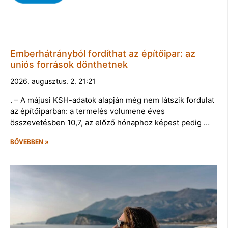
Emberhátrányból fordíthat az építőipar: az
uniós források dönthetnek
2026. augusztus. 2. 21:21
. – A májusi KSH-adatok alapján még nem látszik fordulat
az építőiparban: a termelés volumene éves
összevetésben 10,7, az előző hónaphoz képest pedig …
BŐVEBBEN »