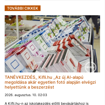
TOVÁBBI CIKKEK
TANÉVKEZDÉS_ Kifli.hu _Az új AI-alapú
megoldása akár egyetlen fotó alapján elvégzi
helyettünk a beszerzést
2026. augusztus. 10. 02:03
A Kifli.hu-n az iskolakezdés előtti bevásárláshoz is