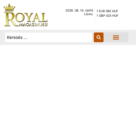
2026. 08. 10. hétfő
1 EUR 365 HUF
Lőrinc
1 GBP 425 HUF