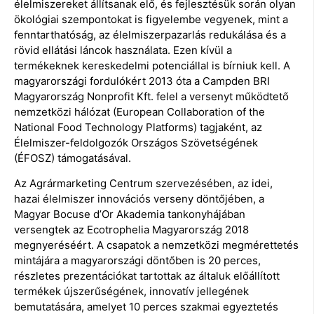
élelmiszereket állítsanak elő, és fejlesztésük során olyan
ökológiai szempontokat is figyelembe vegyenek, mint a
fenntarthatóság, az élelmiszerpazarlás redukálása és a
rövid ellátási láncok használata. Ezen kívül a
termékeknek kereskedelmi potenciállal is bírniuk kell. A
magyarországi fordulókért 2013 óta a Campden BRI
Magyarország Nonprofit Kft. felel a versenyt működtető
nemzetközi hálózat (European Collaboration of the
National Food Technology Platforms) tagjaként, az
Élelmiszer-feldolgozók Országos Szövetségének
(ÉFOSZ) támogatásával.
Az Agrármarketing Centrum szervezésében, az idei,
hazai élelmiszer innovációs verseny döntőjében, a
Magyar Bocuse d’Or Akademia tankonyhájában
versengtek az Ecotrophelia Magyarország 2018
megnyeréséért. A csapatok a nemzetközi megmérettetés
mintájára a magyarországi döntőben is 20 perces,
részletes prezentációkat tartottak az általuk előállított
termékek újszerűségének, innovatív jellegének
bemutatására, amelyet 10 perces szakmai egyeztetés